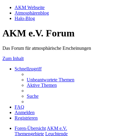
AKM Webseite
Atmosphärenblog
Halo-Blog
AKM e.V. Forum
Das Forum für atmosphärische Erscheinungen
Zum Inhalt
Schnellzugriff
Unbeantwortete Themen
Aktive Themen
Suche
FAQ
Anmelden
Registrieren
Foren-Übersicht
AKM e.V.
Themengebiete
Leuchtende