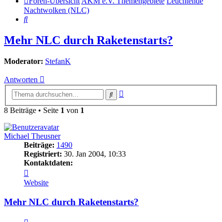
Foren-Übersicht
AKM e.V. Themengebiete
Leuchtende
Nachtwolken (NLC)
Suche
Mehr NLC durch Raketenstarts?
Moderator:
StefanK
Antworten
Erweiterte
Suche
Suche
8 Beiträge • Seite
1
von
1
Michael Theusner
Beiträge:
1490
Registriert:
30. Jan 2004, 10:33
Kontaktdaten:
Kontaktdaten
von
Website
Michael
Theusner
Mehr NLC durch Raketenstarts?
Zitat