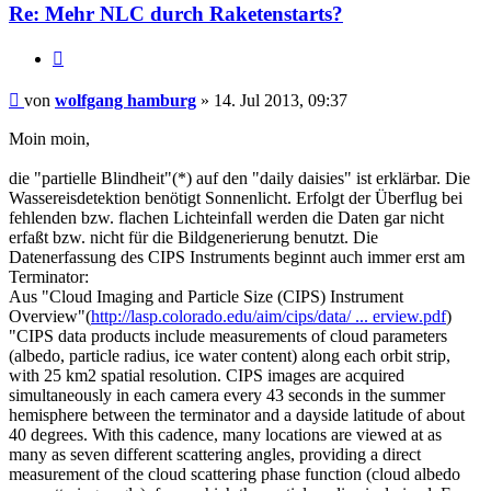
Re: Mehr NLC durch Raketenstarts?
Zitat
Beitrag
von
wolfgang hamburg
»
14. Jul 2013, 09:37
Moin moin,
die "partielle Blindheit"(*) auf den "daily
daisies
" ist erklärbar. Die
Wassereisdetektion benötigt Sonnenlicht. Erfolgt der Überflug bei
fehlenden bzw. flachen Lichteinfall werden die Daten gar nicht
erfaßt bzw. nicht für die Bildgenerierung benutzt. Die
Datenerfassung des CIPS Instruments beginnt auch immer erst am
Terminator:
Aus "Cloud Imaging and Particle Size (CIPS) Instrument
Overview"(
http://lasp.colorado.edu/aim/cips/data/ ... erview.pdf
)
"CIPS data products include measurements of cloud parameters
(albedo, particle radius, ice water content) along each orbit strip,
with 25 km2 spatial resolution. CIPS images are acquired
simultaneously in each camera every 43 seconds in the summer
hemisphere between the terminator and a dayside latitude of about
40 degrees. With this cadence, many locations are viewed at as
many as seven different scattering angles, providing a direct
measurement of the cloud scattering phase function (cloud albedo