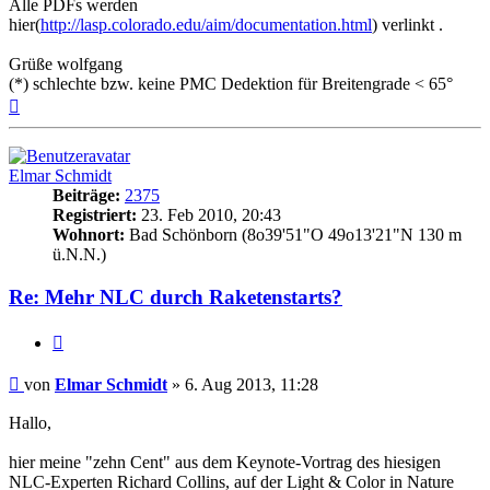
Alle PDFs werden
hier(
http://lasp.colorado.edu/aim/documentation.html
) verlinkt .
Grüße wolfgang
(*) schlechte bzw. keine PMC Dedektion für Breitengrade < 65°
Nach
oben
Elmar Schmidt
Beiträge:
2375
Registriert:
23. Feb 2010, 20:43
Wohnort:
Bad Schönborn (8o39'51"O 49o13'21"N 130 m
ü.N.N.)
Re: Mehr NLC durch Raketenstarts?
Zitat
Beitrag
von
Elmar Schmidt
»
6. Aug 2013, 11:28
Hallo,
hier meine "zehn Cent" aus dem Keynote-Vortrag des hiesigen
NLC-Experten Richard Collins, auf der Light & Color in Nature