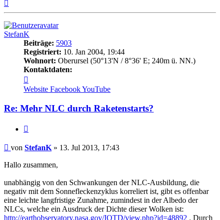
Nach
oben
StefanK
Beiträge:
5903
Registriert:
10. Jan 2004, 19:44
Wohnort:
Oberursel (50°13'N / 8°36' E; 240m ü. NN.)
Kontaktdaten:
Kontaktdaten
von
Website
Facebook
YouTube
StefanK
Re: Mehr NLC durch Raketenstarts?
Zitat
Beitrag
von
StefanK
»
13. Jul 2013, 17:43
Hallo zusammen,
unabhängig von den Schwankungen der NLC-Ausbildung, die
negativ mit dem Sonnefleckenzyklus korreliert ist, gibt es offenbar
eine leichte langfristige Zunahme, zumindest in der Albedo der
NLCs, welche ein Ausdruck der Dichte dieser Wolken ist:
http://earthobservatory.nasa.gov/IOTD/view.php?id=48892
. Durch