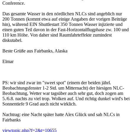
Conference.
Das gesamte Wasser in den nördlichen NLCs sind angeblich nur
200 Tonnen (kommt etwa auf einige Angaben der vorigen Beiträge
hin), während EIN Shuttlestart 350 Tonnen Wasser injizierte und
einen guten Teil davon in der Fast-Horizontalflugphase zw. 100 und
110 km Höhe. Von daher sind Raumfahrteffekte zumindest
diskutabel.
Beste Grüße aus Fairbanks, Alaska
Elmar
PS: wir sind zwar im "sweet spot" (einem der beiden jährl.
Beobachtungsfenster 1-2 Std. um Mitternacht) der hiesigen NLC-
Beobachtung, Wetter war tagsüber auch sehr gut, doch zogen am
5./6.8. nachts zu viel trop. Wolken auf. Und richtig dunkel wird's bei
Sonnentiefe 9 Grad auch nicht wirklich.
Nachtrag: eine Nacht später hatte Alex Glück und sah NLCs in
Fairbanks
viewtopic.php?f=2&t=10655