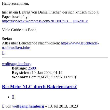
Hallo zusammen,
hier ist ein Beitrag von Daniel Fischer, der sich kritisch mit o.g.
Paper beschäftigt:
http://skyweek.wordpress.com/2013/07/13 ... juli-2013/
.
Viele Grüße aus Bonn,
Stefan
Alles über Leuchtende Nachtwolken:
https://www.leuchtende-
nachtwolken.info/
Nach
oben
wolfgang hamburg
Beiträge:
2500
Registriert:
10. Jan 2004, 01:12
Wohnort:
Bernitt(MVP; 53.9°N 11.9°O)
Re: Mehr NLC durch Raketenstarts?
Zitat
Beitrag
von
wolfgang hamburg
»
13. Jul 2013, 10:23