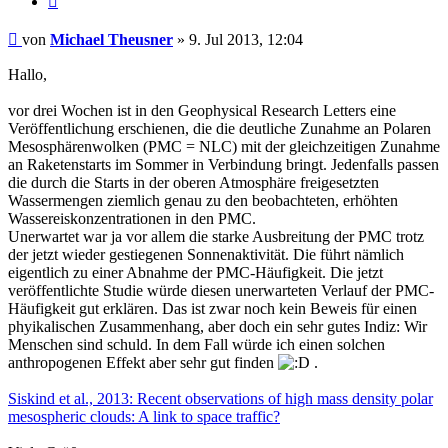
Beitrag
von
Michael Theusner
»
9. Jul 2013, 12:04
Hallo,
vor drei Wochen ist in den Geophysical Research Letters eine
Veröffentlichung erschienen, die die deutliche Zunahme an Polaren
Mesosphärenwolken (PMC = NLC) mit der gleichzeitigen Zunahme
an Raketenstarts im Sommer in Verbindung bringt. Jedenfalls passen
die durch die Starts in der oberen Atmosphäre freigesetzten
Wassermengen ziemlich genau zu den beobachteten, erhöhten
Wassereiskonzentrationen in den PMC.
Unerwartet war ja vor allem die starke Ausbreitung der PMC trotz
der jetzt wieder gestiegenen Sonnenaktivität. Die führt nämlich
eigentlich zu einer Abnahme der PMC-Häufigkeit. Die jetzt
veröffentlichte Studie würde diesen unerwarteten Verlauf der PMC-
Häufigkeit gut erklären. Das ist zwar noch kein Beweis für einen
phyikalischen Zusammenhang, aber doch ein sehr gutes Indiz: Wir
Menschen sind schuld. In dem Fall würde ich einen solchen
anthropogenen Effekt aber sehr gut finden
.
Siskind et al., 2013: Recent observations of high mass density polar
mesospheric clouds: A link to space traffic?