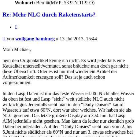
Wohnort:
Bernitt(MVP; 53.9°N 11.9°O)
Re: Mehr NLC durch Raketenstarts?
Zitat
Beitrag
von
wolfgang hamburg
»
13. Jul 2013, 15:44
Moin Michael,
nein den Originalartikel kenne ich nicht. Es wird jedenfalls eine
Kausalität unterstellt/vermutet, sonst bräuchte man doch gar nicht
diese Überschrift. Oder es ist nur mal wieder ein Artikel der
Aufmerksamkeit erzeugen soll? Das ist ja auch schon
vorgekommen.
In den Lasp Daten ist nur das feste Wasser erfaßt. Nicht alles Wasser
da oben ist fest und Lasp "sieht" weit südliche NLC auch nicht
wirklich gut. Jedenfalls sieht man in den "Daily
Daisies
" kaum
Wassereis auf etwa 60°N, dort war aber welches. Wir haben sie als
NLC gesehen. Das letzte größere Display am 3./4.Juni hat Lasp
AIM jedenfalls nicht gesehen. Man kann da leider nur ziemlich grob
Daten herunterladen. Auf den "Daily
Daisies
" sieht man vom 2. bis
5.Juni nichts südlicher als 60°N und nur am 3. etwas schwaches bei