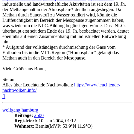
industrielle und landwirtschaftliche Aktivitäten ist seit dem 19. Jh.
der Methangehalt in der Atmosphäre* deutlich angestiegen. Da
Methan durch Sauerstoff zu Wasser oxidiert wird, könnte die
Luftfeuchtigkeit im Bereich der Mesopause zugenommen haben,
was wiederum die NLC-Bildung begünstigen würde. Dass NLCs
überhaupt erst seit dem Ende des 19. Jh. beobachtet werden, deutet
ebenfalls auf einen Zusammenhang mit industriellen Entwicklung
hin.
* Aufgrund der vollständigen durchmischung der Gase vom
Erdboden bis in die MLT-Region ("Homosphäre" gelangt das
Methan auch in den Bereich der Mesopause.
Viele Grüße aus Bonn,
Stefan
Alles über Leuchtende Nachtwolken:
https://www.leuchtende-
nachtwolken.info/
Nach
oben
wolfgang hamburg
Beiträge:
2500
Registriert:
10. Jan 2004, 01:12
Wohnort:
Bernitt(MVP; 53.9°N 11.9°O)