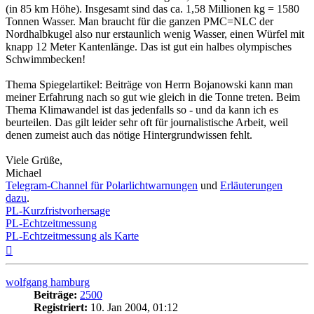
(in 85 km Höhe). Insgesamt sind das ca. 1,58 Millionen kg = 1580
Tonnen Wasser. Man braucht für die ganzen PMC=NLC der
Nordhalbkugel also nur erstaunlich wenig Wasser, einen Würfel mit
knapp 12 Meter Kantenlänge. Das ist gut ein halbes olympisches
Schwimmbecken!
Thema Spiegelartikel: Beiträge von Herrn Bojanowski kann man
meiner Erfahrung nach so gut wie gleich in die Tonne treten. Beim
Thema Klimawandel ist das jedenfalls so - und da kann ich es
beurteilen. Das gilt leider sehr oft für journalistische Arbeit, weil
denen zumeist auch das nötige Hintergrundwissen fehlt.
Viele Grüße,
Michael
Telegram-Channel für Polarlichtwarnungen
und
Erläuterungen
dazu
.
PL-Kurzfristvorhersage
PL-Echtzeitmessung
PL-Echtzeitmessung als Karte
Nach
oben
wolfgang hamburg
Beiträge:
2500
Registriert:
10. Jan 2004, 01:12