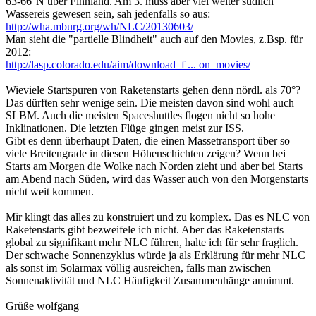
63-66°N über Finnland. Am 3. muss aber viel weiter südlich
Wassereis gewesen sein, sah jedenfalls so aus:
http://wha.mburg.org/wh/NLC/20130603/
Man sieht die "partielle Blindheit" auch auf den Movies, z.Bsp. für
2012:
http://lasp.colorado.edu/aim/download_f ... on_movies/
Wieviele Startspuren von Raketenstarts gehen denn nördl. als 70°?
Das dürften sehr wenige sein. Die meisten davon sind wohl auch
SLBM. Auch die meisten Spaceshuttles flogen nicht so hohe
Inklinationen. Die letzten Flüge gingen meist zur ISS.
Gibt es denn überhaupt Daten, die einen Massetransport über so
viele Breitengrade in diesen Höhenschichten zeigen? Wenn bei
Starts am Morgen die Wolke nach Norden zieht und aber bei Starts
am Abend nach Süden, wird das Wasser auch von den Morgenstarts
nicht weit kommen.
Mir klingt das alles zu konstruiert und zu komplex. Das es NLC von
Raketenstarts gibt bezweifele ich nicht. Aber das Raketenstarts
global zu signifikant mehr NLC führen, halte ich für sehr fraglich.
Der schwache Sonnenzyklus würde ja als Erklärung für mehr NLC
als sonst im Solarmax völlig ausreichen, falls man zwischen
Sonnenaktivität und NLC Häufigkeit Zusammenhänge annimmt.
Grüße wolfgang