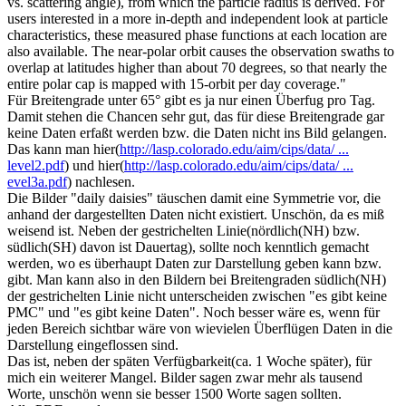
vs. scattering angle), from which the particle radius is derived. For
users interested in a more in-depth and independent look at particle
characteristics, these measured phase functions at each location are
also available. The near-polar orbit causes the observation swaths to
overlap at latitudes higher than about 70 degrees, so that nearly the
entire polar cap is mapped with 15-orbit per day coverage."
Für Breitengrade unter 65° gibt es ja nur einen Überfug pro Tag.
Damit stehen die Chancen sehr gut, das für diese Breitengrade gar
keine Daten erfaßt werden bzw. die Daten nicht ins Bild gelangen.
Das kann man hier(
http://lasp.colorado.edu/aim/cips/data/ ...
level2.pdf
) und hier(
http://lasp.colorado.edu/aim/cips/data/ ...
evel3a.pdf
) nachlesen.
Die Bilder "daily
daisies
" täuschen damit eine Symmetrie vor, die
anhand der dargestellten Daten nicht existiert. Unschön, da es miß
weisend ist. Neben der gestrichelten Linie(nördlich(NH) bzw.
südlich(SH) davon ist Dauertag), sollte noch kenntlich gemacht
werden, wo es überhaupt Daten zur Darstellung geben kann bzw.
gibt. Man kann also in den Bildern bei Breitengraden südlich(NH)
der gestrichelten Linie nicht unterscheiden zwischen "es gibt keine
PMC" und "es gibt keine Daten". Noch besser wäre es, wenn für
jeden Bereich sichtbar wäre von wievielen Überflügen Daten in die
Darstellung eingeflossen sind.
Das ist, neben der späten Verfügbarkeit(ca. 1 Woche später), für
mich ein weiterer Mangel. Bilder sagen zwar mehr als tausend
Worte, unschön wenn sie besser 1500 Worte sagen sollten.