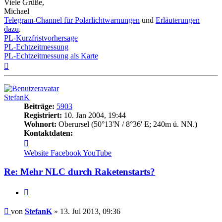
Viele Grüße,
Michael
Telegram-Channel für Polarlichtwarnungen
und
Erläuterungen
dazu
.
PL-Kurzfristvorhersage
PL-Echtzeitmessung
PL-Echtzeitmessung als Karte
Nach
oben
StefanK
Beiträge:
5903
Registriert:
10. Jan 2004, 19:44
Wohnort:
Oberursel (50°13'N / 8°36' E; 240m ü. NN.)
Kontaktdaten:
Kontaktdaten
von
Website
Facebook
YouTube
StefanK
Re: Mehr NLC durch Raketenstarts?
Zitat
Beitrag
von
StefanK
»
13. Jul 2013, 09:36