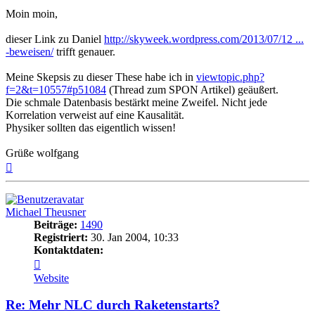
Moin moin,
dieser Link zu Daniel
http://skyweek.wordpress.com/2013/07/12 ...
-beweisen/
trifft genauer.
Meine Skepsis zu dieser These habe ich in
viewtopic.php?
f=2&t=10557#p51084
(Thread zum SPON Artikel) geäußert.
Die schmale Datenbasis bestärkt meine Zweifel. Nicht jede
Korrelation verweist auf eine Kausalität.
Physiker sollten das eigentlich wissen!
Grüße wolfgang
Nach
oben
Michael Theusner
Beiträge:
1490
Registriert:
30. Jan 2004, 10:33
Kontaktdaten:
Kontaktdaten
von
Website
Michael
Theusner
Re: Mehr NLC durch Raketenstarts?