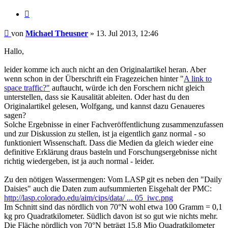
Zitat
Beitrag
von
Michael Theusner
»
13. Jul 2013, 12:46
Hallo,
leider komme ich auch nicht an den Originalartikel heran. Aber
wenn schon in der Überschrift ein Fragezeichen hinter "
A link to
space traffic?"
auftaucht, würde ich den Forschern nicht gleich
unterstellen, dass sie Kausalität ableiten. Oder hast du den
Originalartikel gelesen, Wolfgang, und kannst dazu Genaueres
sagen?
Solche Ergebnisse in einer Fachveröffentlichung zusammenzufassen
und zur Diskussion zu stellen, ist ja eigentlich ganz normal - so
funktioniert Wissenschaft. Dass die Medien da gleich wieder eine
definitive Erklärung draus basteln und Forschungsergebnisse nicht
richtig wiedergeben, ist ja auch normal - leider.
Zu den nötigen Wassermengen: Vom LASP git es neben den "Daily
Daisies
" auch die Daten zum aufsummierten Eisgehalt der PMC:
http://lasp.colorado.edu/aim/cips/data/ ... 05_iwc.png
Im Schnitt sind das nördlich von 70°N wohl etwa 100 Gramm = 0,1
kg pro Quadratkilometer. Südlich davon ist so gut wie nichts mehr.
Die Fläche nördlich von 70°N beträgt 15,8 Mio Quadratkilometer