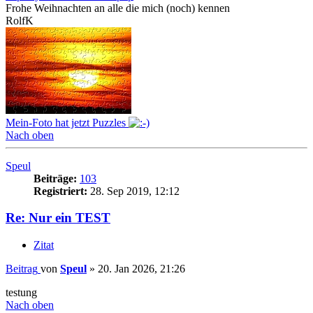
Frohe Weihnachten an alle die mich (noch) kennen
RolfK
Mein-Foto hat jetzt Puzzles
Nach oben
Speul
Beiträge:
103
Registriert:
28. Sep 2019, 12:12
Re: Nur ein TEST
Zitat
Beitrag
von
Speul
»
20. Jan 2026, 21:26
testung
Nach oben