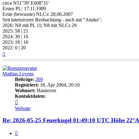
circa N51°39' E008°31'
Erstes PL: 17.11.1989
Erste (bewusste) NLCs: 28.06.2007
Seit intensiverer Beobachtung - auch mit "Annke":
2026: N8 mit PL 11| N8 mit NLCs 29
2025: 58 | 21
2024: 30 | 16
2023: 18 | 16
2022: 0 | 20
Nach
oben
Mathias Levens
Beiträge:
269
Registriert:
18. Apr 2004, 20:10
Wohnort:
Hannover
Kontaktdaten:
Kontaktdaten
von
Website
Mathias
Levens
Re: 2026-05-25 Feuerkugel 01:49:10 UTC Höhe 22°
Zitat