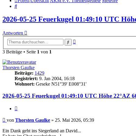
Foren-Übersicht
AKM e.V. Themengebiete
Meteore
Suche
2026-05-25 Feuerkugel 01:49:10 UTC Höh
Antworten
Erweiterte
Suche
Suche
3 Beiträge • Seite
1
von
1
Thorsten Gaulke
Beiträge:
1429
Registriert:
9. Jan 2004, 16:18
Wohnort:
Geseke N51°39' E008°31'
2026-05-25 Feuerkugel 01:49:10 UTC Höhe 22°AZ 6
Zitat
Beitrag
von
Thorsten Gaulke
»
25. Mai 2026, 05:39
Ein Dank geht ins Siegerland an David...