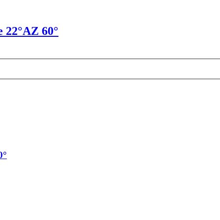
e 22°AZ 60°
0°