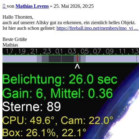
Beitrag
von
Mathias Levens
»
25. Mai 2026, 20:25
Hallo Thorsten,
auch auf unserer Allsky gut zu erkennen, ein ziemlich helles Objekt.
Ist hier auch schon gelistet:
https://fireball.imo.net/members/imo_vi ..
Beste Grüße
Mathias