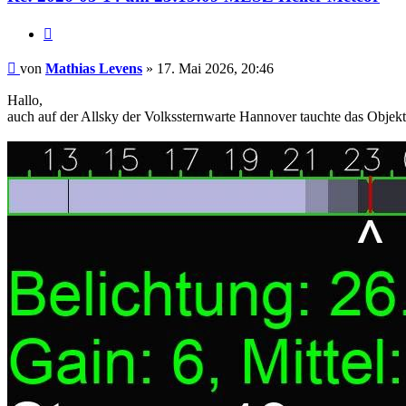
Zitat
Beitrag
von
Mathias Levens
»
17. Mai 2026, 20:46
Hallo,
auch auf der Allsky der Volkssternwarte Hannover tauchte das Objekt