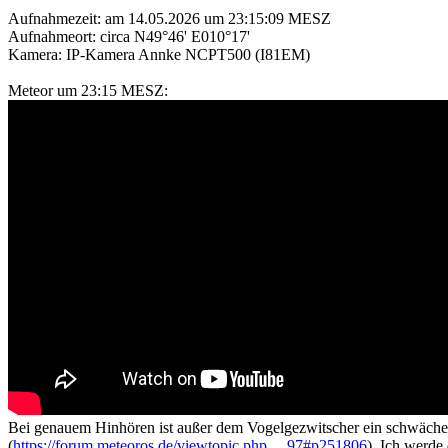
Aufnahmezeit: am 14.05.2026 um 23:15:09 MESZ
Aufnahmeort: circa N49°46' E010°17'
Kamera: IP-Kamera Annke NCPT500 (I81EM)
Meteor um 23:15 MESZ:
Bei genauem Hinhören ist außer dem Vogelgezwitscher ein schwächer
(
https://forum.meteoros.de/viewtopic.php ... 97#p251806
). Ich werde