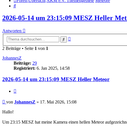
Foren-Übersicht
AKM e.V. Themengebiete
Meteore
Suche
2026-05-14 um 23:15:09 MESZ Heller Met
Antworten
Erweiterte
Suche
Suche
2 Beiträge • Seite
1
von
1
JohannesZ
Beiträge:
29
Registriert:
6. Jan 2025, 14:58
2026-05-14 um 23:15:09 MESZ Heller Meteor
Zitat
Beitrag
von
JohannesZ
»
17. Mai 2026, 15:08
Hallo!
Um 23:15 MESZ hat meine Kamera einen hellen Meteor aufgezeichn