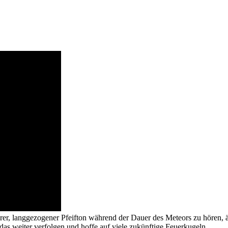
er, langgezogener Pfeifton während der Dauer des Meteors zu hören, 
 das weiter verfolgen und hoffe auf viele zukünftige Feuerkugeln.