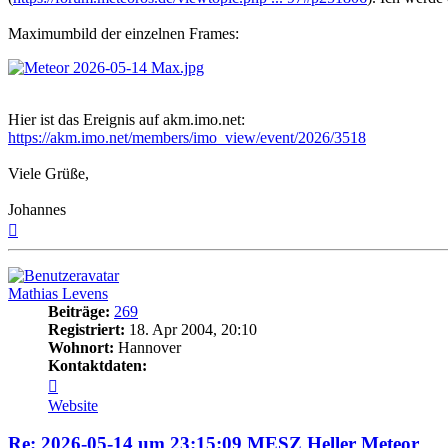
Maximumbild der einzelnen Frames:
Hier ist das Ereignis auf akm.imo.net:
https://akm.imo.net/members/imo_view/event/2026/3518
Viele Grüße,
Johannes
Nach
oben
Mathias Levens
Beiträge:
269
Registriert:
18. Apr 2004, 20:10
Wohnort:
Hannover
Kontaktdaten:
Kontaktdaten
von
Website
Mathias
Levens
Re: 2026-05-14 um 23:15:09 MESZ Heller Meteor