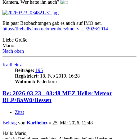
Kamera. Wer hatte ihn auch?
Ein paar Beobachtungen gab es auch auf IMO net.
https://fireballs.imo.net/members/imo_v ... /2026/2014
Liebe Grüße,
Mario.
Nach oben
Karlheinz
Beiträge:
195
Registriert:
18. Feb 2019, 16:28
Wohnort:
Paderborn
Re: 2026-03-23 - 03:48 MEZ Heller Meteor
RLP/BaWü/Hessen
Zitat
Beitrag
von
Karlheinz
»
25. Mär 2026, 12:48
Hallo Mario,
auch in Paderborn gesichtet. Allerdings tief am Horizont.