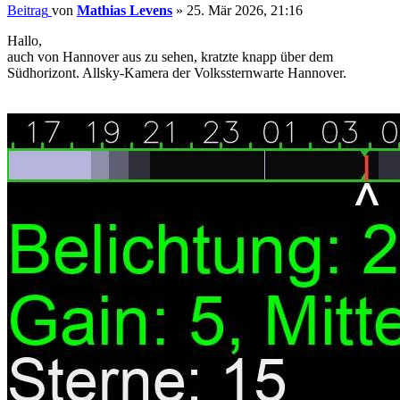
Beitrag
von
Mathias Levens
»
25. Mär 2026, 21:16
Hallo,
auch von Hannover aus zu sehen, kratzte knapp über dem
Südhorizont. Allsky-Kamera der Volkssternwarte Hannover.