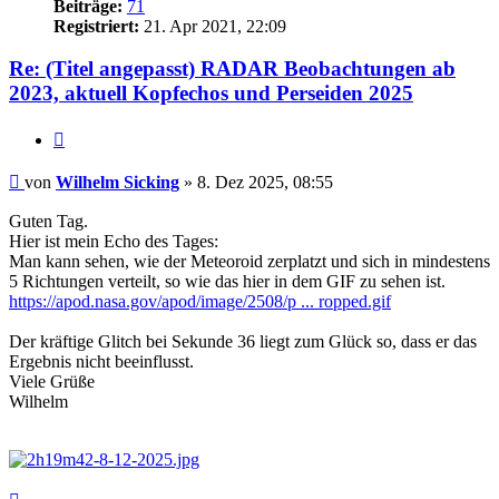
Beiträge:
71
Registriert:
21. Apr 2021, 22:09
Re: (Titel angepasst) RADAR Beobachtungen ab
2023, aktuell Kopfechos und Perseiden 2025
Zitat
Beitrag
von
Wilhelm Sicking
»
8. Dez 2025, 08:55
Guten Tag.
Hier ist mein Echo des Tages:
Man kann sehen, wie der Meteoroid zerplatzt und sich in mindestens
5 Richtungen verteilt, so wie das hier in dem GIF zu sehen ist.
https://apod.nasa.gov/apod/image/2508/p ... ropped.gif
Der kräftige Glitch bei Sekunde 36 liegt zum Glück so, dass er das
Ergebnis nicht beeinflusst.
Viele Grüße
Wilhelm
Nach