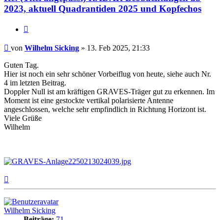
2023, aktuell Quadrantiden 2025 und Kopfechos
Zitat
Beitrag
von
Wilhelm Sicking
»
13. Feb 2025, 21:33
Guten Tag.
Hier ist noch ein sehr schöner Vorbeiflug von heute, siehe auch Nr.
4 im letzten Beitrag.
Doppler Null ist am kräftigen GRAVES-Träger gut zu erkennen. Im
Moment ist eine gestockte vertikal polarisierte Antenne
angeschlossen, welche sehr empfindlich in Richtung Horizont ist.
Viele Grüße
Wilhelm
Nach
oben
Wilhelm Sicking
Beiträge:
71