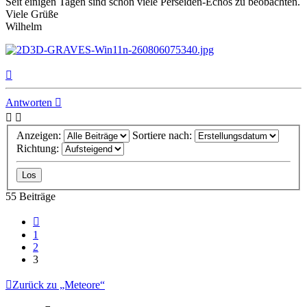
Seit einigen Tagen sind schon viele Perseiden-Echos zu beobachten.
Viele Grüße
Wilhelm
Nach
oben
Antworten
Anzeigen:
Sortiere nach:
Richtung:
55 Beiträge
Vorherige
1
2
3
Zurück zu „Meteore“