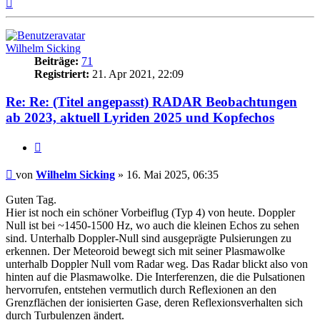
Nach
oben
Wilhelm Sicking
Beiträge:
71
Registriert:
21. Apr 2021, 22:09
Re: Re: (Titel angepasst) RADAR Beobachtungen
ab 2023, aktuell Lyriden 2025 und Kopfechos
Zitat
Beitrag
von
Wilhelm Sicking
»
16. Mai 2025, 06:35
Guten Tag.
Hier ist noch ein schöner Vorbeiflug (Typ 4) von heute. Doppler
Null ist bei ~1450-1500 Hz, wo auch die kleinen Echos zu sehen
sind. Unterhalb Doppler-Null sind ausgeprägte Pulsierungen zu
erkennen. Der Meteoroid bewegt sich mit seiner Plasmawolke
unterhalb Doppler Null vom Radar weg. Das Radar blickt also von
hinten auf die Plasmawolke. Die Interferenzen, die die Pulsationen
hervorrufen, entstehen vermutlich durch Reflexionen an den
Grenzflächen der ionisierten Gase, deren Reflexionsverhalten sich
durch Turbulenzen ändert.