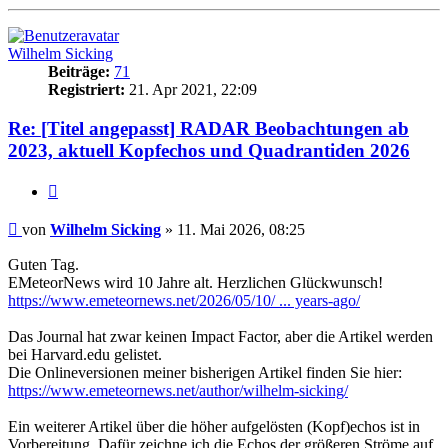
oben
Wilhelm Sicking
Beiträge:
71
Registriert:
21. Apr 2021, 22:09
Re: [Titel angepasst] RADAR Beobachtungen ab
2023, aktuell Kopfechos und Quadrantiden 2026
Zitat
Beitrag
von
Wilhelm Sicking
»
11. Mai 2026, 08:25
Guten Tag.
EMeteorNews wird 10 Jahre alt. Herzlichen Glückwunsch!
https://www.emeteornews.net/2026/05/10/ ... years-ago/
Das Journal hat zwar keinen Impact Factor, aber die Artikel werden
bei Harvard.edu gelistet.
Die Onlineversionen meiner bisherigen Artikel finden Sie hier:
https://www.emeteornews.net/author/wilhelm-sicking/
Ein weiterer Artikel über die höher aufgelösten (Kopf)echos ist in
Vorbereitung. Dafür zeichne ich die Echos der größeren Ströme auf.