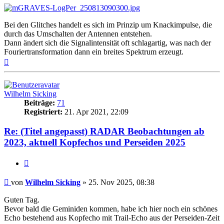
Bei den Glitches handelt es sich im Prinzip um Knackimpulse, die
durch das Umschalten der Antennen entstehen.
Dann ändert sich die Signalintensität oft schlagartig, was nach der
Fouriertransformation dann ein breites Spektrum erzeugt.
Nach
oben
Wilhelm Sicking
Beiträge:
71
Registriert:
21. Apr 2021, 22:09
Re: (Titel angepasst) RADAR Beobachtungen ab
2023, aktuell Kopfechos und Perseiden 2025
Zitat
Beitrag
von
Wilhelm Sicking
»
25. Nov 2025, 08:38
Guten Tag.
Bevor bald die Geminiden kommen, habe ich hier noch ein schönes
Echo bestehend aus Kopfecho mit Trail-Echo aus der Perseiden-Zeit