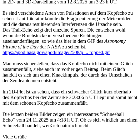
in 2D- und 3D-Darstellung vom 12.8.2025 um 3:23 h UT.
Es sind verschiedene Arten von Pulsationen auf dem Kopfecho zu
sehen. Laut Literatur könnte die Fragmentierung der Meteoroiden
und die daraus resultierenden Interferenzen die Ursache sein.
Das Trail-Echo zeigt drei einzelne Spuren. Die entstehen wohl,
wenn die Bruchstücke in verschiedene Richtungen
auseinanderfliegen, so wie das hier in dem GIF des
Astronomy
Picture of the Day
der NASA zu sehen ist.
https://apod.nasa.gov/apod/image/2508/p ... ropped.gif
Man muss sicherstellen, dass das Kopfecho nicht mit einem Glitch
zusammenfällt, siehe auch im vorherigen Beitrag. Beim Glitch
handelt es sich um einen Knackimpuls, der durch das Umschalten
der Sendeantennen entsteht.
Im 2D-Plot ist zu sehen, dass ein schwacher Glitch kurz oberhalb
des Kopfechos bei der Zeitmarke 3:23:06 h UT liegt und somit nicht
mit dem schönen Kopfecho zusammenfällt.
Die letzten beiden Bilder zeigen ein interessantes "Schneeball-
Echo" vom 24.11.2025 um 4:18 h UT. Ob es sich wirklich um einen
Schneeball handelt, weiß ich natürlich nicht.
Viele Grüße