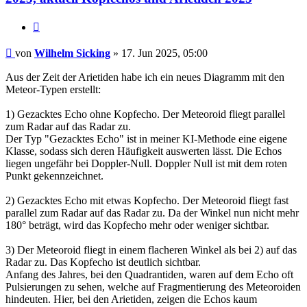
Zitat
Beitrag
von
Wilhelm Sicking
»
17. Jun 2025, 05:00
Aus der Zeit der Arietiden habe ich ein neues Diagramm mit den
Meteor-Typen erstellt:
1) Gezacktes Echo ohne Kopfecho. Der Meteoroid fliegt parallel
zum Radar auf das Radar zu.
Der Typ "Gezacktes Echo" ist in meiner KI-Methode eine eigene
Klasse, sodass sich deren Häufigkeit auswerten lässt. Die Echos
liegen ungefähr bei Doppler-Null. Doppler Null ist mit dem roten
Punkt gekennzeichnet.
2) Gezacktes Echo mit etwas Kopfecho. Der Meteoroid fliegt fast
parallel zum Radar auf das Radar zu. Da der Winkel nun nicht mehr
180° beträgt, wird das Kopfecho mehr oder weniger sichtbar.
3) Der Meteoroid fliegt in einem flacheren Winkel als bei 2) auf das
Radar zu. Das Kopfecho ist deutlich sichtbar.
Anfang des Jahres, bei den Quadrantiden, waren auf dem Echo oft
Pulsierungen zu sehen, welche auf Fragmentierung des Meteoroiden
hindeuten. Hier, bei den Arietiden, zeigen die Echos kaum