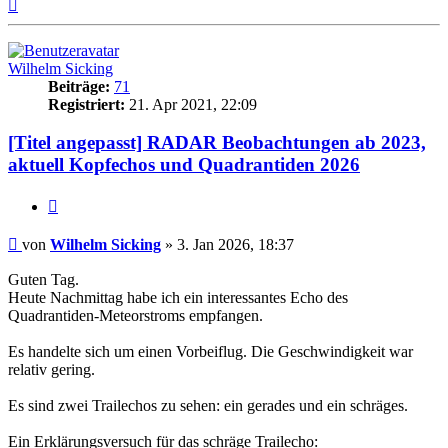
Nach
oben
Wilhelm Sicking
Beiträge:
71
Registriert:
21. Apr 2021, 22:09
[Titel angepasst] RADAR Beobachtungen ab 2023,
aktuell Kopfechos und Quadrantiden 2026
Zitat
Beitrag
von
Wilhelm Sicking
»
3. Jan 2026, 18:37
Guten Tag.
Heute Nachmittag habe ich ein interessantes Echo des
Quadrantiden-Meteorstroms empfangen.
Es handelte sich um einen Vorbeiflug. Die Geschwindigkeit war
relativ gering.
Es sind zwei Trailechos zu sehen: ein gerades und ein schräges.
Ein Erklärungsversuch für das schräge Trailecho: