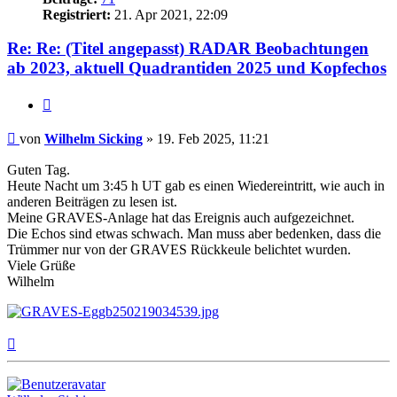
Registriert:
21. Apr 2021, 22:09
Re: Re: (Titel angepasst) RADAR Beobachtungen
ab 2023, aktuell Quadrantiden 2025 und Kopfechos
Zitat
Beitrag
von
Wilhelm Sicking
»
19. Feb 2025, 11:21
Guten Tag.
Heute Nacht um 3:45 h UT gab es einen Wiedereintritt, wie auch in
anderen Beiträgen zu lesen ist.
Meine GRAVES-Anlage hat das Ereignis auch aufgezeichnet.
Die Echos sind etwas schwach. Man muss aber bedenken, dass die
Trümmer nur von der GRAVES Rückkeule belichtet wurden.
Viele Grüße
Wilhelm
Nach
oben