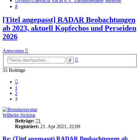
Foren-Übersicht
AKM e.V. Themengebiete
Meteore
Suche
[Titel angepasst] RADAR Beobachtungen
ab 2023, aktuell Kopfechos und Perseiden
2026
Antworten
Erweiterte
Suche
Suche
55 Beiträge
Vorherige
1
2
3
Wilhelm Sicking
Beiträge:
71
Registriert:
21. Apr 2021, 22:09
Re: (Titel angepasst) RADAR Beobachtungen ab