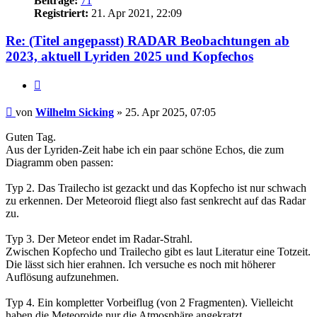
Beiträge:
71
Registriert:
21. Apr 2021, 22:09
Re: (Titel angepasst) RADAR Beobachtungen ab
2023, aktuell Lyriden 2025 und Kopfechos
Zitat
Beitrag
von
Wilhelm Sicking
»
25. Apr 2025, 07:05
Guten Tag.
Aus der Lyriden-Zeit habe ich ein paar schöne Echos, die zum
Diagramm oben passen:
Typ 2. Das Trailecho ist gezackt und das Kopfecho ist nur schwach
zu erkennen. Der Meteoroid fliegt also fast senkrecht auf das Radar
zu.
Typ 3. Der Meteor endet im Radar-Strahl.
Zwischen Kopfecho und Trailecho gibt es laut Literatur eine Totzeit.
Die lässt sich hier erahnen. Ich versuche es noch mit höherer
Auflösung aufzunehmen.
Typ 4. Ein kompletter Vorbeiflug (von 2 Fragmenten). Vielleicht
haben die Meteoroide nur die Atmosphäre angekratzt.