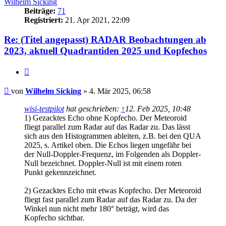
Wilhelm Sicking
Beiträge:
71
Registriert:
21. Apr 2021, 22:09
Re: (Titel angepasst) RADAR Beobachtungen ab
2023, aktuell Quadrantiden 2025 und Kopfechos
Zitat
Beitrag
von
Wilhelm Sicking
»
4. Mär 2025, 06:58
wisi-testpilot
hat geschrieben:
↑
12. Feb 2025, 10:48
1) Gezacktes Echo ohne Kopfecho. Der Meteoroid
fliegt parallel zum Radar auf das Radar zu. Das lässt
sich aus den Histogrammen ableiten, z.B. bei den QUA
2025, s. Artikel oben. Die Echos liegen ungefähr bei
der Null-Doppler-Frequenz, im Folgenden als Doppler-
Null bezeichnet. Doppler-Null ist mit einem roten
Punkt gekennzeichnet.
2) Gezacktes Echo mit etwas Kopfecho. Der Meteoroid
fliegt fast parallel zum Radar auf das Radar zu. Da der
Winkel nun nicht mehr 180° beträgt, wird das
Kopfecho sichtbar.