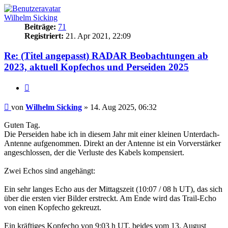
Wilhelm Sicking
Beiträge:
71
Registriert:
21. Apr 2021, 22:09
Re: (Titel angepasst) RADAR Beobachtungen ab
2023, aktuell Kopfechos und Perseiden 2025
Zitat
Beitrag
von
Wilhelm Sicking
»
14. Aug 2025, 06:32
Guten Tag.
Die Perseiden habe ich in diesem Jahr mit einer kleinen Unterdach-
Antenne aufgenommen. Direkt an der Antenne ist ein Vorverstärker
angeschlossen, der die Verluste des Kabels kompensiert.
Zwei Echos sind angehängt:
Ein sehr langes Echo aus der Mittagszeit (10:07 / 08 h UT), das sich
über die ersten vier Bilder erstreckt. Am Ende wird das Trail-Echo
von einen Kopfecho gekreuzt.
Ein kräftiges Kopfecho von 9:03 h UT, beides vom 13. August