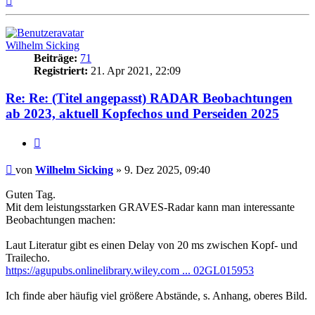
oben
Wilhelm Sicking
Beiträge:
71
Registriert:
21. Apr 2021, 22:09
Re: Re: (Titel angepasst) RADAR Beobachtungen
ab 2023, aktuell Kopfechos und Perseiden 2025
Zitat
Beitrag
von
Wilhelm Sicking
»
9. Dez 2025, 09:40
Guten Tag.
Mit dem leistungsstarken GRAVES-Radar kann man interessante
Beobachtungen machen:
Laut Literatur gibt es einen Delay von 20 ms zwischen Kopf- und
Trailecho.
https://agupubs.onlinelibrary.wiley.com ... 02GL015953
Ich finde aber häufig viel größere Abstände, s. Anhang, oberes Bild.