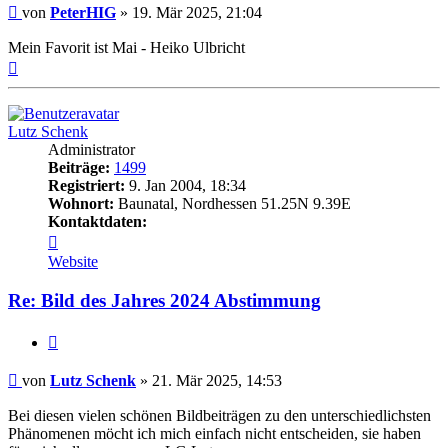
Beitrag
von
PeterHIG
»
19. Mär 2025, 21:04
Mein Favorit ist Mai - Heiko Ulbricht
Nach
oben
Lutz Schenk
Administrator
Beiträge:
1499
Registriert:
9. Jan 2004, 18:34
Wohnort:
Baunatal, Nordhessen 51.25N 9.39E
Kontaktdaten:
Kontaktdaten
von
Website
Lutz
Schenk
Re: Bild des Jahres 2024 Abstimmung
Zitat
Beitrag
von
Lutz Schenk
»
21. Mär 2025, 14:53
Bei diesen vielen schönen Bildbeiträgen zu den unterschiedlichsten
Phänomenen möcht ich mich einfach nicht entscheiden, sie haben