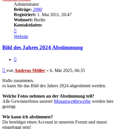
Administrator
Beiträge:
2980
Registriert:
1. Mai 2011, 20:47
Wohnort:
Berlin
Kontaktdaten:
Kontaktdaten
von
Website
Andreas
Möller
Bild des Jahres 2024 Abstimmung
Zitat
Beitrag
von
Andreas Möller
»
6. Mär 2025, 06:35
Hallo zusammen,
es kann für das Bild des Jahres 2024 abgestimmt werden.
Welche Fotos nehmen an der Abstimmung teil?
Alle Gewinnerfotos unserer
Monatswettbewerbe
werden hier
gezeigt.
Wie kann ich abstimmen?
Du benötigst einen Account in unserem Forum und musst
eingeloggt sein!