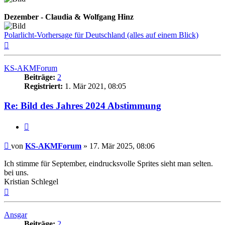
Dezember - Claudia & Wolfgang Hinz
Polarlicht-Vorhersage für Deutschland (alles auf einem Blick)
Nach
oben
KS-AKMForum
Beiträge:
2
Registriert:
1. Mär 2021, 08:05
Re: Bild des Jahres 2024 Abstimmung
Zitat
Beitrag
von
KS-AKMForum
»
17. Mär 2025, 08:06
Ich stimme für September, eindrucksvolle Sprites sieht man selten.
bei uns.
Kristian Schlegel
Nach
oben
Ansgar
Beiträge:
2