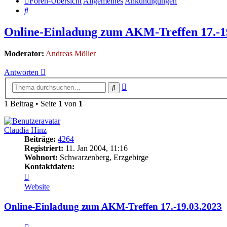
Foren-Übersicht
Allgemeines
Ankündigungen
Suche
Online-Einladung zum AKM-Treffen 17.-1
Moderator:
Andreas Möller
Antworten
Erweiterte
Suche
Suche
1 Beitrag • Seite
1
von
1
Claudia Hinz
Beiträge:
4264
Registriert:
11. Jan 2004, 11:16
Wohnort:
Schwarzenberg, Erzgebirge
Kontaktdaten:
Kontaktdaten
von
Website
Claudia
Hinz
Online-Einladung zum AKM-Treffen 17.-19.03.2023
Zitat