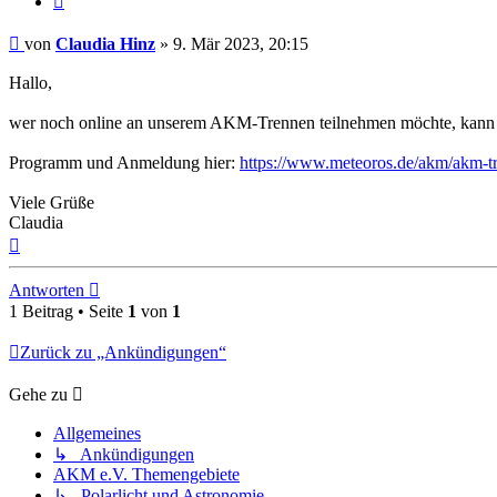
Beitrag
von
Claudia Hinz
»
9. Mär 2023, 20:15
Hallo,
wer noch online an unserem AKM-Trennen teilnehmen möchte, kann 
Programm und Anmeldung hier:
https://www.meteoros.de/akm/akm-tre
Viele Grüße
Claudia
Nach
oben
Antworten
1 Beitrag • Seite
1
von
1
Zurück zu „Ankündigungen“
Gehe zu
Allgemeines
↳ Ankündigungen
AKM e.V. Themengebiete
↳ Polarlicht und Astronomie