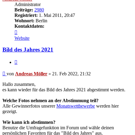
Administrator
Beiträge:
2980
Registriert:
1. Mai 2011, 20:47
Wohnort:
Berlin
Kontaktdaten:
Kontaktdaten
von
Website
Andreas
Möller
Bild des Jahres 2021
Zitat
Beitrag
von
Andreas Möller
»
21. Feb 2022, 21:32
Hallo zusammen,
es kann wieder für das Bild des Jahres 2021 abgestimmt werden.
Welche Fotos nehmen an der Abstimmung teil?
Alle Gewinnerfotos unserer
Monatswettbewerbe
werden hier
gezeigt.
Wie kann ich abstimmen?
Benutze die Umfragefunktion im Forum und wähle deinen
persönlichen Favoriten für das "Bild des Jahres" aus.