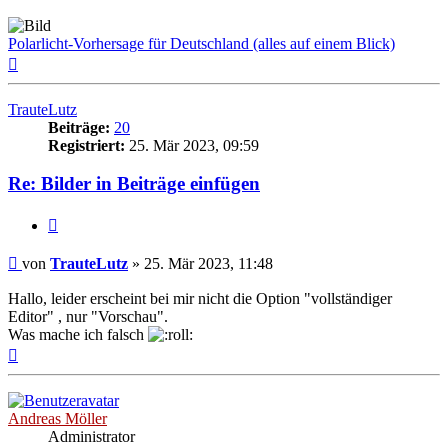
Polarlicht-Vorhersage für Deutschland (alles auf einem Blick)
Nach
oben
TrauteLutz
Beiträge:
20
Registriert:
25. Mär 2023, 09:59
Re: Bilder in Beiträge einfügen
Zitat
Beitrag
von
TrauteLutz
»
25. Mär 2023, 11:48
Hallo, leider erscheint bei mir nicht die Option "vollständiger
Editor" , nur "Vorschau".
Was mache ich falsch
Nach
oben
Andreas Möller
Administrator