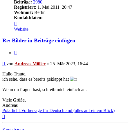
Beiträge:
2980
Registriert:
1. Mai 2011, 20:47
Wohnort:
Berlin
Kontaktdaten:
Kontaktdaten
von
Website
Andreas
Möller
Re: Bilder in Beiträge einfügen
Zitat
Beitrag
von
Andreas Möller
»
25. Mär 2023, 16:44
Hallo Traute,
ich sehe, dass es bereits geklappt hat
Wenn du fragen hast, schreib mich einfach an.
Viele Grüße,
Andreas
Polarlicht-Vorhersage für Deutschland (alles auf einem Blick)
Nach
oben
Kugelbarke