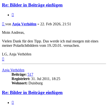
Re: Bilder in Beiträge einfügen
Zitat
Beitrag
von
Anja Verhöfen
»
22. Feb 2026, 21:51
Moin Andreas,
Vielen Dank für den Tipp. Das werde ich mal morgen mit eines
meiner Polarlichtbildern vom 19./20.01. versuchen.
LG, Anja Verhöfen
Nach
oben
Anja Verhöfen
Beiträge:
517
Registriert:
31. Jul 2011, 18:25
Wohnort:
Duisburg
Re: Bilder in Beiträge einfügen
Zitat