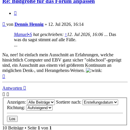
Re: Bildgröße für das Forum anpassen
Zitat
Beitrag
von
Dennis Hennig
»
12. Jul 2026, 16:14
Manuel•S
hat geschrieben:
↑
12. Jul 2026, 16:06
... Das
was du sagst stimmt auf alle Fälle.
...
Na, nee! Ist einfach mein Ausschnitt an Erfahrungen, welche
hinsichtlich Computer und EBV ganz sicher "oldschool"-geprägt
sind, ein Ausschnitt aus einem viel größerem Kontinuum an
möglichen Denk-, und Herangehens-Weisen.
Nach
oben
Antworten
Anzeigen:
Sortiere nach:
Richtung:
10 Beiträge • Seite
1
von
1