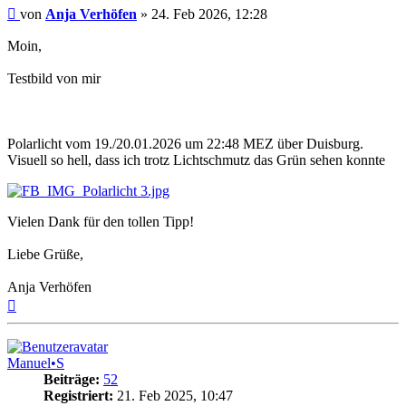
Beitrag
von
Anja Verhöfen
»
24. Feb 2026, 12:28
Moin,
Testbild von mir
Polarlicht vom 19./20.01.2026 um 22:48 MEZ über Duisburg.
Visuell so hell, dass ich trotz Lichtschmutz das Grün sehen konnte
Vielen Dank für den tollen Tipp!
Liebe Grüße,
Anja Verhöfen
Nach
oben
Manuel•S
Beiträge:
52
Registriert:
21. Feb 2025, 10:47