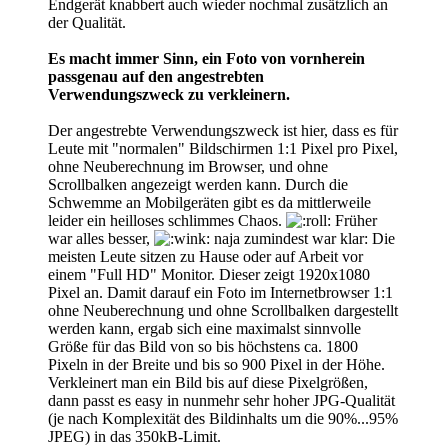
Endgerät knabbert auch wieder nochmal zusätzlich an
der Qualität.
Es macht immer Sinn, ein Foto von vornherein
passgenau auf den angestrebten
Verwendungszweck zu verkleinern.
Der angestrebte Verwendungszweck ist hier, dass es für
Leute mit "normalen" Bildschirmen 1:1 Pixel pro Pixel,
ohne Neuberechnung im Browser, und ohne
Scrollbalken angezeigt werden kann. Durch die
Schwemme an Mobilgeräten gibt es da mittlerweile
leider ein heilloses schlimmes Chaos.
Früher
war alles besser,
naja zumindest war klar: Die
meisten Leute sitzen zu Hause oder auf Arbeit vor
einem "Full HD" Monitor. Dieser zeigt 1920x1080
Pixel an. Damit darauf ein Foto im Internetbrowser 1:1
ohne Neuberechnung und ohne Scrollbalken dargestellt
werden kann, ergab sich eine maximalst sinnvolle
Größe für das Bild von so bis höchstens ca. 1800
Pixeln in der Breite und bis so 900 Pixel in der Höhe.
Verkleinert man ein Bild bis auf diese Pixelgrößen,
dann passt es easy in nunmehr sehr hoher JPG-Qualität
(je nach Komplexität des Bildinhalts um die 90%...95%
JPEG) in das 350kB-Limit.