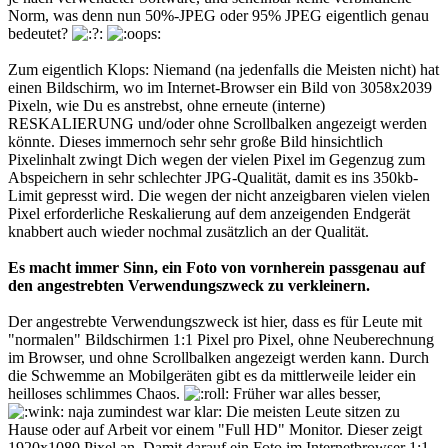
Norm, was denn nun 50%-JPEG oder 95% JPEG eigentlich genau
bedeutet?
Zum eigentlich Klops: Niemand (na jedenfalls die Meisten nicht) hat
einen Bildschirm, wo im Internet-Browser ein Bild von 3058x2039
Pixeln, wie Du es anstrebst, ohne erneute (interne)
RESKALIERUNG und/oder ohne Scrollbalken angezeigt werden
könnte. Dieses immernoch sehr sehr große Bild hinsichtlich
Pixelinhalt zwingt Dich wegen der vielen Pixel im Gegenzug zum
Abspeichern in sehr schlechter JPG-Qualität, damit es ins 350kb-
Limit gepresst wird. Die wegen der nicht anzeigbaren vielen vielen
Pixel erforderliche Reskalierung auf dem anzeigenden Endgerät
knabbert auch wieder nochmal zusätzlich an der Qualität.
Es macht immer Sinn, ein Foto von vornherein passgenau auf
den angestrebten Verwendungszweck zu verkleinern.
Der angestrebte Verwendungszweck ist hier, dass es für Leute mit
"normalen" Bildschirmen 1:1 Pixel pro Pixel, ohne Neuberechnung
im Browser, und ohne Scrollbalken angezeigt werden kann. Durch
die Schwemme an Mobilgeräten gibt es da mittlerweile leider ein
heilloses schlimmes Chaos.
Früher war alles besser,
naja zumindest war klar: Die meisten Leute sitzen zu
Hause oder auf Arbeit vor einem "Full HD" Monitor. Dieser zeigt
1920x1080 Pixel an. Damit darauf ein Foto im Internetbrowser 1:1