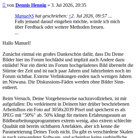
Beitrag
von
Dennis Hennig
»
3. Jul 2026, 20:35
Manuel•S
hat geschrieben:
↑
2. Jul 2026, 09:57
...
Falls jemand darauf eingehen möchte, würde ich mich
über Feedback oder weitere Methoden freuen.
...
Hallo Manuel!
Zunächst einmal ein großes Dankeschön dafür, dass Du Deine
Bilder hier ins Forum hochlädst und implizit auch Andere dazu
einlädst! Nur ein direkt ins Forum hochgeladenes Bild übersteht die
Stürme der Zeit und ist nach paar Jahren und Jahrzehnten noch im
Forum sichtbar. Externe Verlinkungen enden nach wenigen Jahren
im Nirwana. Die Diskussions-Fäden werden ohne Bilder Sinn-
entleert.
Beim Versuch, Deine Vorgehensweise nachzuvollziehen, ist mir
aufgefallen: Du verkleinerst in Deinem hier drüber beschriebenen
Arbeitsfluss ein Foto auf 3058x2039 Pixel und speicherst es als
JPEG mit "50%" ab. 50% klingt für meinen Erfahrungsraum an
Bildbearbeitungsprogrammen extrem wenig, also extrem schlechte
Qualität mit bereits sichtbaren Artefakten, aber ich kenne die
Parametrierung Deines Tools nicht. Da gibt es verschiedene Skalen
je nach verwendeter Software, und scheinbar keine verbindliche