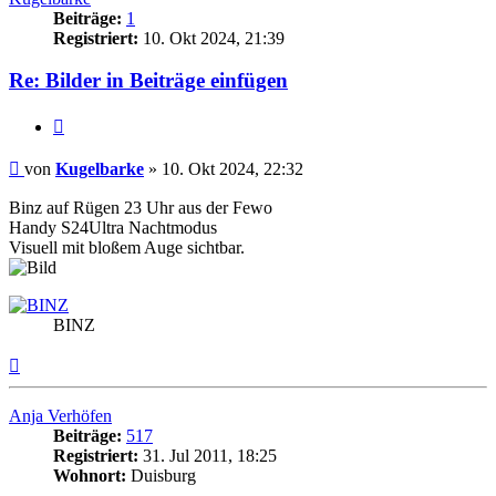
Beiträge:
1
Registriert:
10. Okt 2024, 21:39
Re: Bilder in Beiträge einfügen
Zitat
Beitrag
von
Kugelbarke
»
10. Okt 2024, 22:32
Binz auf Rügen 23 Uhr aus der Fewo
Handy S24Ultra Nachtmodus
Visuell mit bloßem Auge sichtbar.
BINZ
Nach
oben
Anja Verhöfen
Beiträge:
517
Registriert:
31. Jul 2011, 18:25
Wohnort:
Duisburg