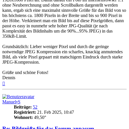
ohne Neuberechnung und ohne Scrollbalken dargestellt werden
kann, ergab sich eine maximalst sinnvolle Größe für das Bild von so
bis höchstens ca. 1800 Pixeln in der Breite und bis so 900 Pixel in
der Höhe. Verkleinert man ein Bild bis auf diese Pixelgrößen, dann
passt es easy in nunmehr sehr hoher JPG-Qualität (je nach
Komplexität des Bildinhalts um die 90%...95% JPEG) in das
350kB-Limit.
Grundsätzlich: Lieber weniger Pixel und durch die geringe
notwendige JPEG Kompression ein scharfes, knackig anmutendes
Bild, als viele Pixel gepaart mit matschigem Eindruck durch starke
JPEG-Kompression.
Grüße und schöne Fotos!
Dennis
Nach
oben
Manuel•S
Beiträge:
52
Registriert:
21. Feb 2025, 10:47
Wohnort:
49,50°
Re: Bildgröße für das Forum anpassen