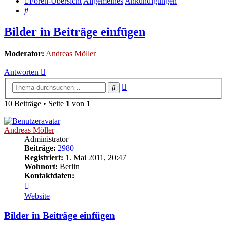
Foren-Übersicht
Allgemeines
Ankündigungen
Suche
Bilder in Beiträge einfügen
Moderator:
Andreas Möller
Antworten
Erweiterte
Suche
Suche
10 Beiträge • Seite
1
von
1
Andreas Möller
Administrator
Beiträge:
2980
Registriert:
1. Mai 2011, 20:47
Wohnort:
Berlin
Kontaktdaten:
Kontaktdaten
von
Website
Andreas
Möller
Bilder in Beiträge einfügen