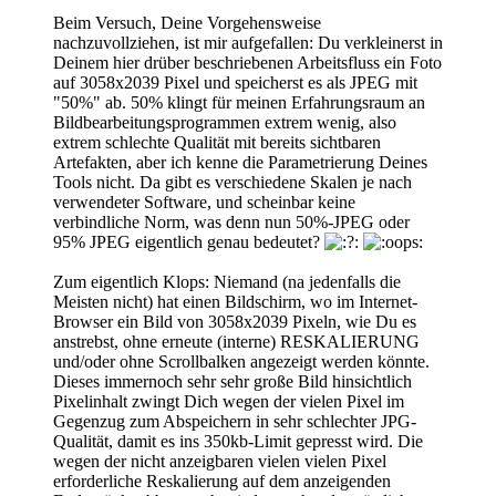
Beim Versuch, Deine Vorgehensweise
nachzuvollziehen, ist mir aufgefallen: Du verkleinerst in
Deinem hier drüber beschriebenen Arbeitsfluss ein Foto
auf 3058x2039 Pixel und speicherst es als JPEG mit
"50%" ab. 50% klingt für meinen Erfahrungsraum an
Bildbearbeitungsprogrammen extrem wenig, also
extrem schlechte Qualität mit bereits sichtbaren
Artefakten, aber ich kenne die Parametrierung Deines
Tools nicht. Da gibt es verschiedene Skalen je nach
verwendeter Software, und scheinbar keine
verbindliche Norm, was denn nun 50%-JPEG oder
95% JPEG eigentlich genau bedeutet?
Zum eigentlich Klops: Niemand (na jedenfalls die
Meisten nicht) hat einen Bildschirm, wo im Internet-
Browser ein Bild von 3058x2039 Pixeln, wie Du es
anstrebst, ohne erneute (interne) RESKALIERUNG
und/oder ohne Scrollbalken angezeigt werden könnte.
Dieses immernoch sehr sehr große Bild hinsichtlich
Pixelinhalt zwingt Dich wegen der vielen Pixel im
Gegenzug zum Abspeichern in sehr schlechter JPG-
Qualität, damit es ins 350kb-Limit gepresst wird. Die
wegen der nicht anzeigbaren vielen vielen Pixel
erforderliche Reskalierung auf dem anzeigenden