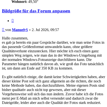
Wohnort:
49,50°
Bildgröße für das Forum anpassen
Zitat
Beitrag
von
Manuel•S
»
2. Jul 2026, 09:57
Hallo zusammen,
es gab ja bereits ein paar Gespräche darüber, wie man seine Fotos in
das passende Größenformat umwandeln kann, ohne größere
Qualitätsverluste einzustecken. Hier möchte ich euch einen ganz
simplen Weg zeigen, wie man das in der Windows-Umgebung mit
der normalen Windows-Fotoanzeige durchführen kann. Die
Parameter hängen natürlich davon ab, wie groß das Foto tatsächlich
ist, um dann am Ende auf 350 KB zu kommen.
Es gibt natürlich einige, die damit keine Schwierigkeiten haben, aber
dieser kleine Post soll sich ganz allgemein an die richten, die noch
keine Methode haben, das durchzuführen. Meine eigenen Posts sind
bisher qualitativ auch nicht top gewesen, aber mit dieser
Vorgehensweise soll sich das nun ändern. Zuvor habe ich die Fotos
meist per E-Mail an mich selbst versendet und dadurch zwar die
Dateigröße, leider aber auch die Qualität der Fotos stark reduziert.