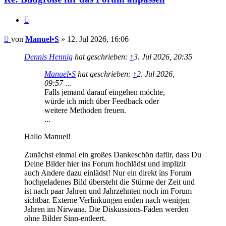
Zitat
Beitrag
von
Manuel•S
»
12. Jul 2026, 16:06
Dennis Hennig
hat geschrieben:
↑
3. Jul 2026, 20:35
Manuel•S
hat geschrieben:
↑
2. Jul 2026,
09:57
...
Falls jemand darauf eingehen möchte,
würde ich mich über Feedback oder
weitere Methoden freuen.
...
Hallo Manuel!
Zunächst einmal ein großes Dankeschön dafür, dass Du
Deine Bilder hier ins Forum hochlädst und implizit
auch Andere dazu einlädst! Nur ein direkt ins Forum
hochgeladenes Bild übersteht die Stürme der Zeit und
ist nach paar Jahren und Jahrzehnten noch im Forum
sichtbar. Externe Verlinkungen enden nach wenigen
Jahren im Nirwana. Die Diskussions-Fäden werden
ohne Bilder Sinn-entleert.