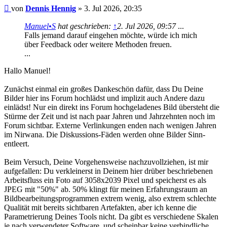
Beitrag
von
Dennis Hennig
»
3. Jul 2026, 20:35
Manuel•S
hat geschrieben:
↑
2. Jul 2026, 09:57
...
Falls jemand darauf eingehen möchte, würde ich mich
über Feedback oder weitere Methoden freuen.
...
Hallo Manuel!
Zunächst einmal ein großes Dankeschön dafür, dass Du Deine
Bilder hier ins Forum hochlädst und implizit auch Andere dazu
einlädst! Nur ein direkt ins Forum hochgeladenes Bild übersteht die
Stürme der Zeit und ist nach paar Jahren und Jahrzehnten noch im
Forum sichtbar. Externe Verlinkungen enden nach wenigen Jahren
im Nirwana. Die Diskussions-Fäden werden ohne Bilder Sinn-
entleert.
Beim Versuch, Deine Vorgehensweise nachzuvollziehen, ist mir
aufgefallen: Du verkleinerst in Deinem hier drüber beschriebenen
Arbeitsfluss ein Foto auf 3058x2039 Pixel und speicherst es als
JPEG mit "50%" ab. 50% klingt für meinen Erfahrungsraum an
Bildbearbeitungsprogrammen extrem wenig, also extrem schlechte
Qualität mit bereits sichtbaren Artefakten, aber ich kenne die
Parametrierung Deines Tools nicht. Da gibt es verschiedene Skalen
je nach verwendeter Software, und scheinbar keine verbindliche