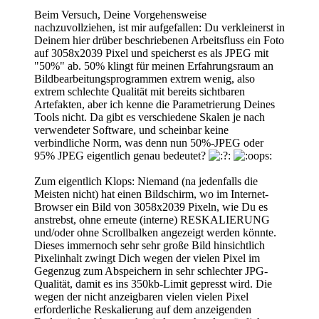
Beim Versuch, Deine Vorgehensweise
nachzuvollziehen, ist mir aufgefallen: Du verkleinerst in
Deinem hier drüber beschriebenen Arbeitsfluss ein Foto
auf 3058x2039 Pixel und speicherst es als JPEG mit
"50%" ab. 50% klingt für meinen Erfahrungsraum an
Bildbearbeitungsprogrammen extrem wenig, also
extrem schlechte Qualität mit bereits sichtbaren
Artefakten, aber ich kenne die Parametrierung Deines
Tools nicht. Da gibt es verschiedene Skalen je nach
verwendeter Software, und scheinbar keine
verbindliche Norm, was denn nun 50%-JPEG oder
95% JPEG eigentlich genau bedeutet?
Zum eigentlich Klops: Niemand (na jedenfalls die
Meisten nicht) hat einen Bildschirm, wo im Internet-
Browser ein Bild von 3058x2039 Pixeln, wie Du es
anstrebst, ohne erneute (interne) RESKALIERUNG
und/oder ohne Scrollbalken angezeigt werden könnte.
Dieses immernoch sehr sehr große Bild hinsichtlich
Pixelinhalt zwingt Dich wegen der vielen Pixel im
Gegenzug zum Abspeichern in sehr schlechter JPG-
Qualität, damit es ins 350kb-Limit gepresst wird. Die
wegen der nicht anzeigbaren vielen vielen Pixel
erforderliche Reskalierung auf dem anzeigenden