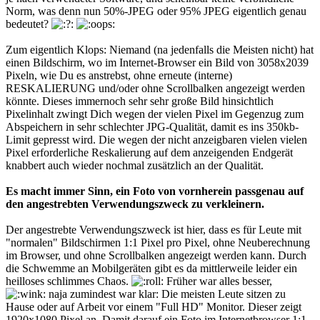
Norm, was denn nun 50%-JPEG oder 95% JPEG eigentlich genau
bedeutet?
Zum eigentlich Klops: Niemand (na jedenfalls die Meisten nicht) hat
einen Bildschirm, wo im Internet-Browser ein Bild von 3058x2039
Pixeln, wie Du es anstrebst, ohne erneute (interne)
RESKALIERUNG und/oder ohne Scrollbalken angezeigt werden
könnte. Dieses immernoch sehr sehr große Bild hinsichtlich
Pixelinhalt zwingt Dich wegen der vielen Pixel im Gegenzug zum
Abspeichern in sehr schlechter JPG-Qualität, damit es ins 350kb-
Limit gepresst wird. Die wegen der nicht anzeigbaren vielen vielen
Pixel erforderliche Reskalierung auf dem anzeigenden Endgerät
knabbert auch wieder nochmal zusätzlich an der Qualität.
Es macht immer Sinn, ein Foto von vornherein passgenau auf
den angestrebten Verwendungszweck zu verkleinern.
Der angestrebte Verwendungszweck ist hier, dass es für Leute mit
"normalen" Bildschirmen 1:1 Pixel pro Pixel, ohne Neuberechnung
im Browser, und ohne Scrollbalken angezeigt werden kann. Durch
die Schwemme an Mobilgeräten gibt es da mittlerweile leider ein
heilloses schlimmes Chaos.
Früher war alles besser,
naja zumindest war klar: Die meisten Leute sitzen zu
Hause oder auf Arbeit vor einem "Full HD" Monitor. Dieser zeigt
1920x1080 Pixel an. Damit darauf ein Foto im Internetbrowser 1:1