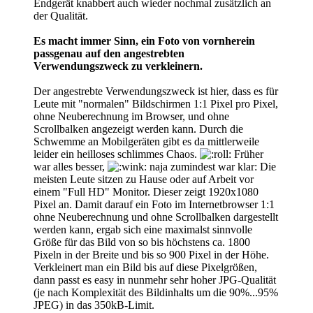
Endgerät knabbert auch wieder nochmal zusätzlich an
der Qualität.
Es macht immer Sinn, ein Foto von vornherein
passgenau auf den angestrebten
Verwendungszweck zu verkleinern.
Der angestrebte Verwendungszweck ist hier, dass es für
Leute mit "normalen" Bildschirmen 1:1 Pixel pro Pixel,
ohne Neuberechnung im Browser, und ohne
Scrollbalken angezeigt werden kann. Durch die
Schwemme an Mobilgeräten gibt es da mittlerweile
leider ein heilloses schlimmes Chaos.
Früher
war alles besser,
naja zumindest war klar: Die
meisten Leute sitzen zu Hause oder auf Arbeit vor
einem "Full HD" Monitor. Dieser zeigt 1920x1080
Pixel an. Damit darauf ein Foto im Internetbrowser 1:1
ohne Neuberechnung und ohne Scrollbalken dargestellt
werden kann, ergab sich eine maximalst sinnvolle
Größe für das Bild von so bis höchstens ca. 1800
Pixeln in der Breite und bis so 900 Pixel in der Höhe.
Verkleinert man ein Bild bis auf diese Pixelgrößen,
dann passt es easy in nunmehr sehr hoher JPG-Qualität
(je nach Komplexität des Bildinhalts um die 90%...95%
JPEG) in das 350kB-Limit.