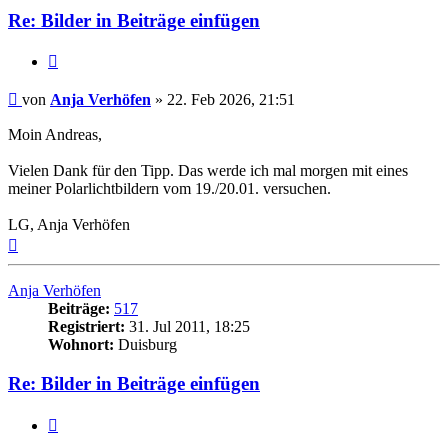
Re: Bilder in Beiträge einfügen
Zitat
Beitrag
von
Anja Verhöfen
»
22. Feb 2026, 21:51
Moin Andreas,
Vielen Dank für den Tipp. Das werde ich mal morgen mit eines
meiner Polarlichtbildern vom 19./20.01. versuchen.
LG, Anja Verhöfen
Nach
oben
Anja Verhöfen
Beiträge:
517
Registriert:
31. Jul 2011, 18:25
Wohnort:
Duisburg
Re: Bilder in Beiträge einfügen
Zitat