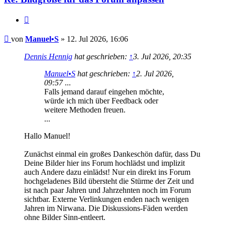
Zitat
Beitrag
von
Manuel•S
»
12. Jul 2026, 16:06
Dennis Hennig
hat geschrieben:
↑
3. Jul 2026, 20:35
Manuel•S
hat geschrieben:
↑
2. Jul 2026,
09:57
...
Falls jemand darauf eingehen möchte,
würde ich mich über Feedback oder
weitere Methoden freuen.
...
Hallo Manuel!
Zunächst einmal ein großes Dankeschön dafür, dass Du
Deine Bilder hier ins Forum hochlädst und implizit
auch Andere dazu einlädst! Nur ein direkt ins Forum
hochgeladenes Bild übersteht die Stürme der Zeit und
ist nach paar Jahren und Jahrzehnten noch im Forum
sichtbar. Externe Verlinkungen enden nach wenigen
Jahren im Nirwana. Die Diskussions-Fäden werden
ohne Bilder Sinn-entleert.