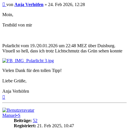
Beitrag
von
Anja Verhöfen
»
24. Feb 2026, 12:28
Moin,
Testbild von mir
Polarlicht vom 19./20.01.2026 um 22:48 MEZ über Duisburg.
Visuell so hell, dass ich trotz Lichtschmutz das Grün sehen konnte
Vielen Dank für den tollen Tipp!
Liebe Grüße,
Anja Verhöfen
Nach
oben
Manuel•S
Beiträge:
52
Registriert:
21. Feb 2025, 10:47