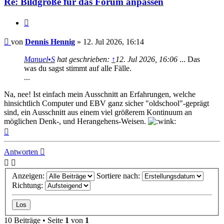
Re: Bildgröße für das Forum anpassen
Zitat
Beitrag
von
Dennis Hennig
»
12. Jul 2026, 16:14
Manuel•S
hat geschrieben:
↑
12. Jul 2026, 16:06
... Das
was du sagst stimmt auf alle Fälle.
...
Na, nee! Ist einfach mein Ausschnitt an Erfahrungen, welche
hinsichtlich Computer und EBV ganz sicher "oldschool"-geprägt
sind, ein Ausschnitt aus einem viel größerem Kontinuum an
möglichen Denk-, und Herangehens-Weisen.
Nach
oben
Antworten
Anzeigen:
Sortiere nach:
Richtung:
10 Beiträge • Seite
1
von
1