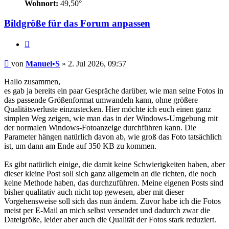
Wohnort:
49,50°
Bildgröße für das Forum anpassen
Zitat
Beitrag
von
Manuel•S
»
2. Jul 2026, 09:57
Hallo zusammen,
es gab ja bereits ein paar Gespräche darüber, wie man seine Fotos in
das passende Größenformat umwandeln kann, ohne größere
Qualitätsverluste einzustecken. Hier möchte ich euch einen ganz
simplen Weg zeigen, wie man das in der Windows-Umgebung mit
der normalen Windows-Fotoanzeige durchführen kann. Die
Parameter hängen natürlich davon ab, wie groß das Foto tatsächlich
ist, um dann am Ende auf 350 KB zu kommen.
Es gibt natürlich einige, die damit keine Schwierigkeiten haben, aber
dieser kleine Post soll sich ganz allgemein an die richten, die noch
keine Methode haben, das durchzuführen. Meine eigenen Posts sind
bisher qualitativ auch nicht top gewesen, aber mit dieser
Vorgehensweise soll sich das nun ändern. Zuvor habe ich die Fotos
meist per E-Mail an mich selbst versendet und dadurch zwar die
Dateigröße, leider aber auch die Qualität der Fotos stark reduziert.