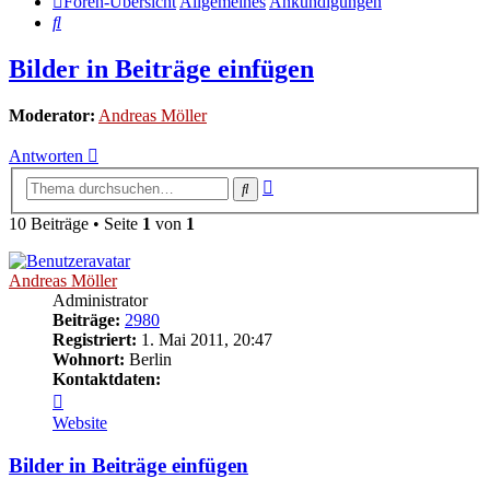
Foren-Übersicht
Allgemeines
Ankündigungen
Suche
Bilder in Beiträge einfügen
Moderator:
Andreas Möller
Antworten
Erweiterte
Suche
Suche
10 Beiträge • Seite
1
von
1
Andreas Möller
Administrator
Beiträge:
2980
Registriert:
1. Mai 2011, 20:47
Wohnort:
Berlin
Kontaktdaten:
Kontaktdaten
von
Website
Andreas
Möller
Bilder in Beiträge einfügen