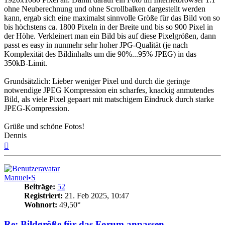
ohne Neuberechnung und ohne Scrollbalken dargestellt werden
kann, ergab sich eine maximalst sinnvolle Größe für das Bild von so
bis höchstens ca. 1800 Pixeln in der Breite und bis so 900 Pixel in
der Höhe. Verkleinert man ein Bild bis auf diese Pixelgrößen, dann
passt es easy in nunmehr sehr hoher JPG-Qualität (je nach
Komplexität des Bildinhalts um die 90%...95% JPEG) in das
350kB-Limit.
Grundsätzlich: Lieber weniger Pixel und durch die geringe
notwendige JPEG Kompression ein scharfes, knackig anmutendes
Bild, als viele Pixel gepaart mit matschigem Eindruck durch starke
JPEG-Kompression.
Grüße und schöne Fotos!
Dennis
Nach
oben
Manuel•S
Beiträge:
52
Registriert:
21. Feb 2025, 10:47
Wohnort:
49,50°
Re: Bildgröße für das Forum anpassen