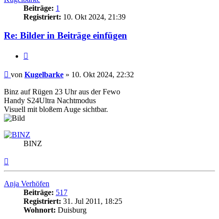
Beiträge:
1
Registriert:
10. Okt 2024, 21:39
Re: Bilder in Beiträge einfügen
Zitat
Beitrag
von
Kugelbarke
»
10. Okt 2024, 22:32
Binz auf Rügen 23 Uhr aus der Fewo
Handy S24Ultra Nachtmodus
Visuell mit bloßem Auge sichtbar.
BINZ
Nach
oben
Anja Verhöfen
Beiträge:
517
Registriert:
31. Jul 2011, 18:25
Wohnort:
Duisburg