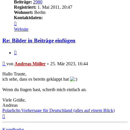
Beiträge:
2980
Registriert:
1. Mai 2011, 20:47
Wohnort:
Berlin
Kontaktdaten:
Kontaktdaten
von
Website
Andreas
Möller
Re: Bilder in Beiträge einfügen
Zitat
Beitrag
von
Andreas Möller
»
25. Mär 2023, 16:44
Hallo Traute,
ich sehe, dass es bereits geklappt hat
Wenn du fragen hast, schreib mich einfach an.
Viele Grüße,
Andreas
Polarlicht-Vorhersage für Deutschland (alles auf einem Blick)
Nach
oben
Kugelbarke