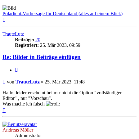
Polarlicht-Vorhersage für Deutschland (alles auf einem Blick)
Nach
oben
TrauteLutz
Beiträge:
20
Registriert:
25. Mär 2023, 09:59
Re: Bilder in Beiträge einfügen
Zitat
Beitrag
von
TrauteLutz
»
25. Mär 2023, 11:48
Hallo, leider erscheint bei mir nicht die Option "vollständiger
Editor" , nur "Vorschau".
Was mache ich falsch
Nach
oben
Andreas Möller
Administrator