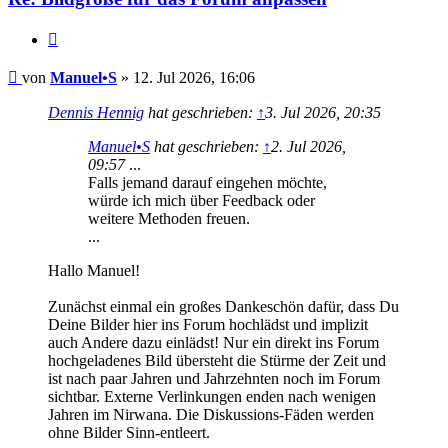
Zitat
Beitrag
von
Manuel•S
»
12. Jul 2026, 16:06
Dennis Hennig
hat geschrieben:
↑
3. Jul 2026, 20:35
Manuel•S
hat geschrieben:
↑
2. Jul 2026,
09:57
...
Falls jemand darauf eingehen möchte,
würde ich mich über Feedback oder
weitere Methoden freuen.
...
Hallo Manuel!
Zunächst einmal ein großes Dankeschön dafür, dass Du
Deine Bilder hier ins Forum hochlädst und implizit
auch Andere dazu einlädst! Nur ein direkt ins Forum
hochgeladenes Bild übersteht die Stürme der Zeit und
ist nach paar Jahren und Jahrzehnten noch im Forum
sichtbar. Externe Verlinkungen enden nach wenigen
Jahren im Nirwana. Die Diskussions-Fäden werden
ohne Bilder Sinn-entleert.