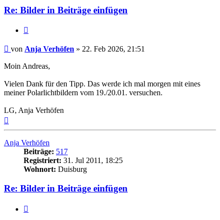
Re: Bilder in Beiträge einfügen
Zitat
Beitrag
von
Anja Verhöfen
»
22. Feb 2026, 21:51
Moin Andreas,
Vielen Dank für den Tipp. Das werde ich mal morgen mit eines
meiner Polarlichtbildern vom 19./20.01. versuchen.
LG, Anja Verhöfen
Nach
oben
Anja Verhöfen
Beiträge:
517
Registriert:
31. Jul 2011, 18:25
Wohnort:
Duisburg
Re: Bilder in Beiträge einfügen
Zitat