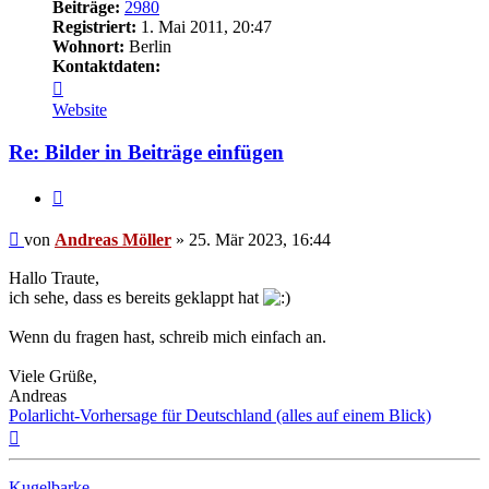
Beiträge:
2980
Registriert:
1. Mai 2011, 20:47
Wohnort:
Berlin
Kontaktdaten:
Kontaktdaten
von
Website
Andreas
Möller
Re: Bilder in Beiträge einfügen
Zitat
Beitrag
von
Andreas Möller
»
25. Mär 2023, 16:44
Hallo Traute,
ich sehe, dass es bereits geklappt hat
Wenn du fragen hast, schreib mich einfach an.
Viele Grüße,
Andreas
Polarlicht-Vorhersage für Deutschland (alles auf einem Blick)
Nach
oben
Kugelbarke