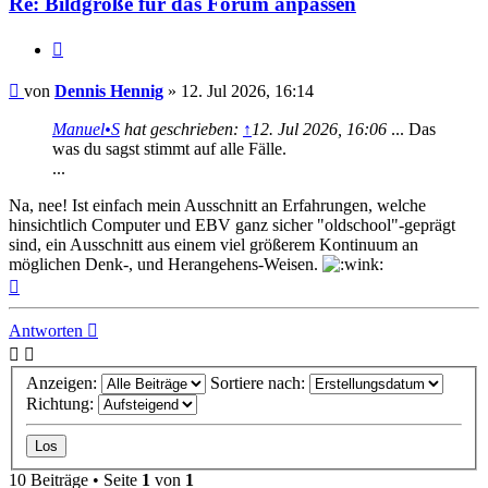
Re: Bildgröße für das Forum anpassen
Zitat
Beitrag
von
Dennis Hennig
»
12. Jul 2026, 16:14
Manuel•S
hat geschrieben:
↑
12. Jul 2026, 16:06
... Das
was du sagst stimmt auf alle Fälle.
...
Na, nee! Ist einfach mein Ausschnitt an Erfahrungen, welche
hinsichtlich Computer und EBV ganz sicher "oldschool"-geprägt
sind, ein Ausschnitt aus einem viel größerem Kontinuum an
möglichen Denk-, und Herangehens-Weisen.
Nach
oben
Antworten
Anzeigen:
Sortiere nach:
Richtung:
10 Beiträge • Seite
1
von
1