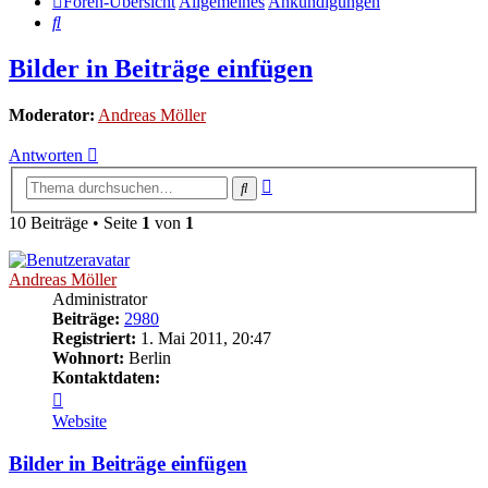
Foren-Übersicht
Allgemeines
Ankündigungen
Suche
Bilder in Beiträge einfügen
Moderator:
Andreas Möller
Antworten
Erweiterte
Suche
Suche
10 Beiträge • Seite
1
von
1
Andreas Möller
Administrator
Beiträge:
2980
Registriert:
1. Mai 2011, 20:47
Wohnort:
Berlin
Kontaktdaten:
Kontaktdaten
von
Website
Andreas
Möller
Bilder in Beiträge einfügen