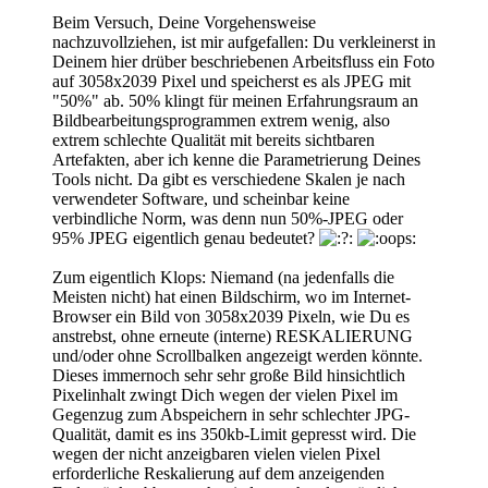
Beim Versuch, Deine Vorgehensweise
nachzuvollziehen, ist mir aufgefallen: Du verkleinerst in
Deinem hier drüber beschriebenen Arbeitsfluss ein Foto
auf 3058x2039 Pixel und speicherst es als JPEG mit
"50%" ab. 50% klingt für meinen Erfahrungsraum an
Bildbearbeitungsprogrammen extrem wenig, also
extrem schlechte Qualität mit bereits sichtbaren
Artefakten, aber ich kenne die Parametrierung Deines
Tools nicht. Da gibt es verschiedene Skalen je nach
verwendeter Software, und scheinbar keine
verbindliche Norm, was denn nun 50%-JPEG oder
95% JPEG eigentlich genau bedeutet?
Zum eigentlich Klops: Niemand (na jedenfalls die
Meisten nicht) hat einen Bildschirm, wo im Internet-
Browser ein Bild von 3058x2039 Pixeln, wie Du es
anstrebst, ohne erneute (interne) RESKALIERUNG
und/oder ohne Scrollbalken angezeigt werden könnte.
Dieses immernoch sehr sehr große Bild hinsichtlich
Pixelinhalt zwingt Dich wegen der vielen Pixel im
Gegenzug zum Abspeichern in sehr schlechter JPG-
Qualität, damit es ins 350kb-Limit gepresst wird. Die
wegen der nicht anzeigbaren vielen vielen Pixel
erforderliche Reskalierung auf dem anzeigenden