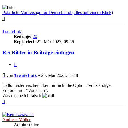
Polarlicht-Vorhersage für Deutschland (alles auf einem Blick)
Nach
oben
TrauteLutz
Beiträge:
20
Registriert:
25. Mär 2023, 09:59
Re: Bilder in Beiträge einfügen
Zitat
Beitrag
von
TrauteLutz
»
25. Mär 2023, 11:48
Hallo, leider erscheint bei mir nicht die Option "vollständiger
Editor" , nur "Vorschau".
Was mache ich falsch
Nach
oben
Andreas Möller
Administrator