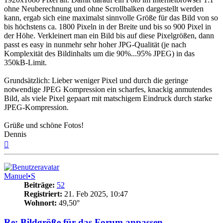
ohne Neuberechnung und ohne Scrollbalken dargestellt werden
kann, ergab sich eine maximalst sinnvolle Größe für das Bild von so
bis höchstens ca. 1800 Pixeln in der Breite und bis so 900 Pixel in
der Höhe. Verkleinert man ein Bild bis auf diese Pixelgrößen, dann
passt es easy in nunmehr sehr hoher JPG-Qualität (je nach
Komplexität des Bildinhalts um die 90%...95% JPEG) in das
350kB-Limit.
Grundsätzlich: Lieber weniger Pixel und durch die geringe
notwendige JPEG Kompression ein scharfes, knackig anmutendes
Bild, als viele Pixel gepaart mit matschigem Eindruck durch starke
JPEG-Kompression.
Grüße und schöne Fotos!
Dennis
Nach
oben
Manuel•S
Beiträge:
52
Registriert:
21. Feb 2025, 10:47
Wohnort:
49,50°
Re: Bildgröße für das Forum anpassen