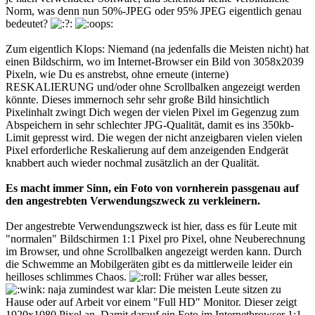
Norm, was denn nun 50%-JPEG oder 95% JPEG eigentlich genau
bedeutet?
Zum eigentlich Klops: Niemand (na jedenfalls die Meisten nicht) hat
einen Bildschirm, wo im Internet-Browser ein Bild von 3058x2039
Pixeln, wie Du es anstrebst, ohne erneute (interne)
RESKALIERUNG und/oder ohne Scrollbalken angezeigt werden
könnte. Dieses immernoch sehr sehr große Bild hinsichtlich
Pixelinhalt zwingt Dich wegen der vielen Pixel im Gegenzug zum
Abspeichern in sehr schlechter JPG-Qualität, damit es ins 350kb-
Limit gepresst wird. Die wegen der nicht anzeigbaren vielen vielen
Pixel erforderliche Reskalierung auf dem anzeigenden Endgerät
knabbert auch wieder nochmal zusätzlich an der Qualität.
Es macht immer Sinn, ein Foto von vornherein passgenau auf
den angestrebten Verwendungszweck zu verkleinern.
Der angestrebte Verwendungszweck ist hier, dass es für Leute mit
"normalen" Bildschirmen 1:1 Pixel pro Pixel, ohne Neuberechnung
im Browser, und ohne Scrollbalken angezeigt werden kann. Durch
die Schwemme an Mobilgeräten gibt es da mittlerweile leider ein
heilloses schlimmes Chaos.
Früher war alles besser,
naja zumindest war klar: Die meisten Leute sitzen zu
Hause oder auf Arbeit vor einem "Full HD" Monitor. Dieser zeigt
1920x1080 Pixel an. Damit darauf ein Foto im Internetbrowser 1:1