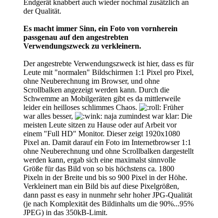
Endgerät knabbert auch wieder nochmal zusätzlich an
der Qualität.
Es macht immer Sinn, ein Foto von vornherein
passgenau auf den angestrebten
Verwendungszweck zu verkleinern.
Der angestrebte Verwendungszweck ist hier, dass es für
Leute mit "normalen" Bildschirmen 1:1 Pixel pro Pixel,
ohne Neuberechnung im Browser, und ohne
Scrollbalken angezeigt werden kann. Durch die
Schwemme an Mobilgeräten gibt es da mittlerweile
leider ein heilloses schlimmes Chaos.
Früher
war alles besser,
naja zumindest war klar: Die
meisten Leute sitzen zu Hause oder auf Arbeit vor
einem "Full HD" Monitor. Dieser zeigt 1920x1080
Pixel an. Damit darauf ein Foto im Internetbrowser 1:1
ohne Neuberechnung und ohne Scrollbalken dargestellt
werden kann, ergab sich eine maximalst sinnvolle
Größe für das Bild von so bis höchstens ca. 1800
Pixeln in der Breite und bis so 900 Pixel in der Höhe.
Verkleinert man ein Bild bis auf diese Pixelgrößen,
dann passt es easy in nunmehr sehr hoher JPG-Qualität
(je nach Komplexität des Bildinhalts um die 90%...95%
JPEG) in das 350kB-Limit.