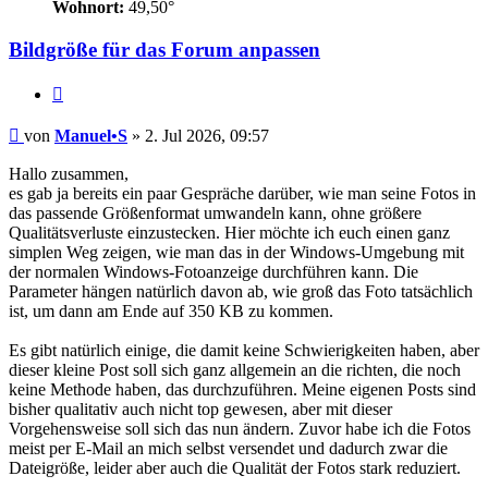
Wohnort:
49,50°
Bildgröße für das Forum anpassen
Zitat
Beitrag
von
Manuel•S
»
2. Jul 2026, 09:57
Hallo zusammen,
es gab ja bereits ein paar Gespräche darüber, wie man seine Fotos in
das passende Größenformat umwandeln kann, ohne größere
Qualitätsverluste einzustecken. Hier möchte ich euch einen ganz
simplen Weg zeigen, wie man das in der Windows-Umgebung mit
der normalen Windows-Fotoanzeige durchführen kann. Die
Parameter hängen natürlich davon ab, wie groß das Foto tatsächlich
ist, um dann am Ende auf 350 KB zu kommen.
Es gibt natürlich einige, die damit keine Schwierigkeiten haben, aber
dieser kleine Post soll sich ganz allgemein an die richten, die noch
keine Methode haben, das durchzuführen. Meine eigenen Posts sind
bisher qualitativ auch nicht top gewesen, aber mit dieser
Vorgehensweise soll sich das nun ändern. Zuvor habe ich die Fotos
meist per E-Mail an mich selbst versendet und dadurch zwar die
Dateigröße, leider aber auch die Qualität der Fotos stark reduziert.