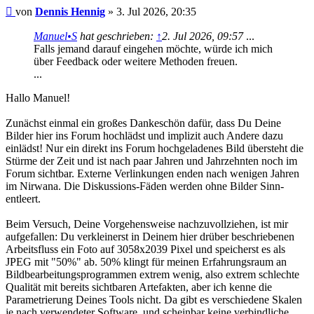
Beitrag
von
Dennis Hennig
»
3. Jul 2026, 20:35
Manuel•S
hat geschrieben:
↑
2. Jul 2026, 09:57
...
Falls jemand darauf eingehen möchte, würde ich mich
über Feedback oder weitere Methoden freuen.
...
Hallo Manuel!
Zunächst einmal ein großes Dankeschön dafür, dass Du Deine
Bilder hier ins Forum hochlädst und implizit auch Andere dazu
einlädst! Nur ein direkt ins Forum hochgeladenes Bild übersteht die
Stürme der Zeit und ist nach paar Jahren und Jahrzehnten noch im
Forum sichtbar. Externe Verlinkungen enden nach wenigen Jahren
im Nirwana. Die Diskussions-Fäden werden ohne Bilder Sinn-
entleert.
Beim Versuch, Deine Vorgehensweise nachzuvollziehen, ist mir
aufgefallen: Du verkleinerst in Deinem hier drüber beschriebenen
Arbeitsfluss ein Foto auf 3058x2039 Pixel und speicherst es als
JPEG mit "50%" ab. 50% klingt für meinen Erfahrungsraum an
Bildbearbeitungsprogrammen extrem wenig, also extrem schlechte
Qualität mit bereits sichtbaren Artefakten, aber ich kenne die
Parametrierung Deines Tools nicht. Da gibt es verschiedene Skalen
je nach verwendeter Software, und scheinbar keine verbindliche