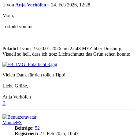
Beitrag
von
Anja Verhöfen
»
24. Feb 2026, 12:28
Moin,
Testbild von mir
Polarlicht vom 19./20.01.2026 um 22:48 MEZ über Duisburg.
Visuell so hell, dass ich trotz Lichtschmutz das Grün sehen konnte
Vielen Dank für den tollen Tipp!
Liebe Grüße,
Anja Verhöfen
Nach
oben
Manuel•S
Beiträge:
52
Registriert:
21. Feb 2025, 10:47