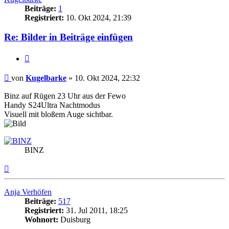
Beiträge:
1
Registriert:
10. Okt 2024, 21:39
Re: Bilder in Beiträge einfügen
Zitat
Beitrag
von
Kugelbarke
»
10. Okt 2024, 22:32
Binz auf Rügen 23 Uhr aus der Fewo
Handy S24Ultra Nachtmodus
Visuell mit bloßem Auge sichtbar.
BINZ
Nach
oben
Anja Verhöfen
Beiträge:
517
Registriert:
31. Jul 2011, 18:25
Wohnort:
Duisburg