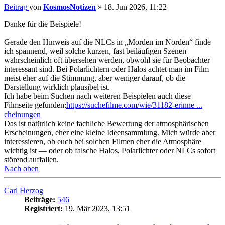
Beitrag
von
KosmosNotizen
»
18. Jun 2026, 11:22
Danke für die Beispiele!
Gerade den Hinweis auf die NLCs in „Morden im Norden“ finde
ich spannend, weil solche kurzen, fast beiläufigen Szenen
wahrscheinlich oft übersehen werden, obwohl sie für Beobachter
interessant sind. Bei Polarlichtern oder Halos achtet man im Film
meist eher auf die Stimmung, aber weniger darauf, ob die
Darstellung wirklich plausibel ist.
Ich habe beim Suchen nach weiteren Beispielen auch diese
Filmseite gefunden:
https://suchefilme.com/wie/31182-erinne ...
cheinungen
Das ist natürlich keine fachliche Bewertung der atmosphärischen
Erscheinungen, eher eine kleine Ideensammlung. Mich würde aber
interessieren, ob euch bei solchen Filmen eher die Atmosphäre
wichtig ist — oder ob falsche Halos, Polarlichter oder NLCs sofort
störend auffallen.
Nach oben
Carl Herzog
Beiträge:
546
Registriert:
19. Mär 2023, 13:51