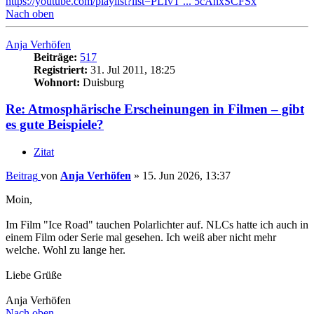
https://youtube.com/playlist?list=PLIvT ... 5cAnxSCFSx
Nach oben
Anja Verhöfen
Beiträge:
517
Registriert:
31. Jul 2011, 18:25
Wohnort:
Duisburg
Re: Atmosphärische Erscheinungen in Filmen – gibt
es gute Beispiele?
Zitat
Beitrag
von
Anja Verhöfen
»
15. Jun 2026, 13:37
Moin,
Im Film "Ice Road" tauchen Polarlichter auf. NLCs hatte ich auch in
einem Film oder Serie mal gesehen. Ich weiß aber nicht mehr
welche. Wohl zu lange her.
Liebe Grüße
Anja Verhöfen
Nach oben