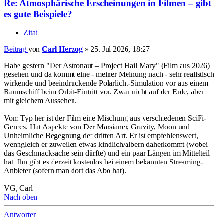
Re: Atmosphärische Erscheinungen in Filmen – gibt
es gute Beispiele?
Zitat
Beitrag
von
Carl Herzog
»
25. Jul 2026, 18:27
Habe gestern "Der Astronaut – Project Hail Mary" (Film aus 2026)
gesehen und da kommt eine - meiner Meinung nach - sehr realistisch
wirkende und beeindruckende Polarlicht-Simulation vor aus einem
Raumschiff beim Orbit-Eintritt vor. Zwar nicht auf der Erde, aber
mit gleichem Aussehen.
Vom Typ her ist der Film eine Mischung aus verschiedenen SciFi-
Genres. Hat Aspekte von Der Marsianer, Gravity, Moon und
Unheimliche Begegnung der dritten Art. Er ist empfehlenswert,
wenngleich er zuweilen etwas kindlich/albern daherkommt (wobei
das Geschmacksache sein dürfte) und ein paar Längen im Mittelteil
hat. Ihn gibt es derzeit kostenlos bei einem bekannten Streaming-
Anbieter (sofern man dort das Abo hat).
VG, Carl
Nach oben
Antworten