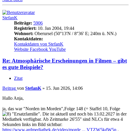
StefanK
Beiträge:
5906
Registriert:
10. Jan 2004, 19:44
Wohnort:
Oberursel (50°13'N / 8°36' E; 240m ü. NN.)
Kontaktdaten:
Kontaktdaten von StefanK
Website
Facebook
YouTube
Re: Atmosphärische Erscheinungen in Filmen – gibt
es gute Beispiele?
Zitat
Beitrag
von
StefanK
»
15. Jun 2026, 14:06
Hallo Anja,
ja, das war "Norden im Morden",Folge 148 (= Staffel 10, Folge
"Ersatzfamilie". Die ist aktuell und noch bis 13.02.2027 in der
Mediathek verfügbar. Ab Zeitmarke 26'55'' sind NLCs für etwa 4
Sekunden links im Bild sichtbar:
https://www.ardmediathek.de/video/morde ... VTZW5kdW5n
.