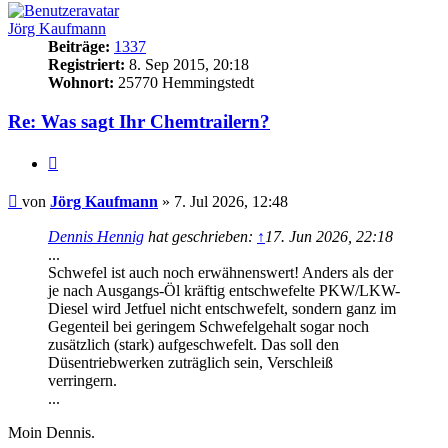
Jörg Kaufmann
Beiträge:
1337
Registriert:
8. Sep 2015, 20:18
Wohnort:
25770 Hemmingstedt
Re: Was sagt Ihr Chemtrailern?
Zitat
Beitrag
von
Jörg Kaufmann
»
7. Jul 2026, 12:48
Dennis Hennig
hat geschrieben:
↑
17. Jun 2026, 22:18
...
Schwefel ist auch noch erwähnenswert! Anders als der
je nach Ausgangs-Öl kräftig entschwefelte PKW/LKW-
Diesel wird Jetfuel nicht entschwefelt, sondern ganz im
Gegenteil bei geringem Schwefelgehalt sogar noch
zusätzlich (stark) aufgeschwefelt. Das soll den
Düsentriebwerken zuträglich sein, Verschleiß
verringern.
...
Moin Dennis.