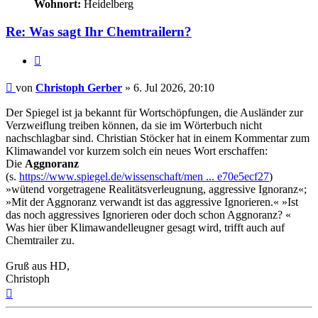
Wohnort:
Heidelberg
Re: Was sagt Ihr Chemtrailern?
Zitat
Beitrag
von
Christoph Gerber
»
6. Jul 2026, 20:10
Der Spiegel ist ja bekannt für Wortschöpfungen, die Ausländer zur
Verzweiflung treiben können, da sie im Wörterbuch nicht
nachschlagbar sind. Christian Stöcker hat in einem Kommentar zum
Klimawandel vor kurzem solch ein neues Wort erschaffen:
Die
Aggnoranz
(s.
https://www.spiegel.de/wissenschaft/men ... e70e5ecf27
)
»wütend vorgetragene Realitätsverleugnung, aggressive Ignoranz«;
»Mit der Aggnoranz verwandt ist das aggressive Ignorieren.« »Ist
das noch aggressives Ignorieren oder doch schon Aggnoranz? «
Was hier über Klimawandelleugner gesagt wird, trifft auch auf
Chemtrailer zu.
Gruß aus HD,
Christoph
Nach
oben