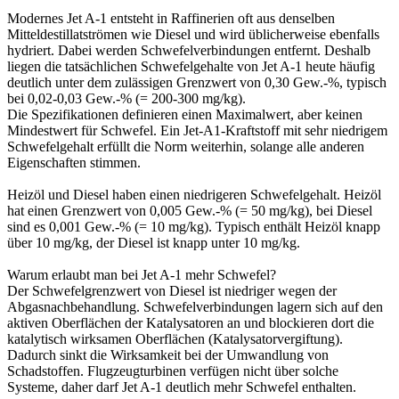
Modernes Jet A‑1 entsteht in Raffinerien oft aus denselben
Mitteldestillatströmen wie Diesel und wird üblicherweise ebenfalls
hydriert. Dabei werden Schwefelverbindungen entfernt. Deshalb
liegen die tatsächlichen Schwefelgehalte von Jet A‑1 heute häufig
deutlich unter dem zulässigen Grenzwert von 0,30 Gew.-%, typisch
bei 0,02-0,03 Gew.-% (= 200-300 mg/kg).
Die Spezifikationen definieren einen Maximalwert, aber keinen
Mindestwert für Schwefel. Ein Jet-A1-Kraftstoff mit sehr niedrigem
Schwefelgehalt erfüllt die Norm weiterhin, solange alle anderen
Eigenschaften stimmen.
Heizöl und Diesel haben einen niedrigeren Schwefelgehalt. Heizöl
hat einen Grenzwert von 0,005 Gew.-% (= 50 mg/kg), bei Diesel
sind es 0,001 Gew.-% (= 10 mg/kg). Typisch enthält Heizöl knapp
über 10 mg/kg, der Diesel ist knapp unter 10 mg/kg.
Warum erlaubt man bei Jet A-1 mehr Schwefel?
Der Schwefelgrenzwert von Diesel ist niedriger wegen der
Abgasnachbehandlung. Schwefelverbindungen lagern sich auf den
aktiven Oberflächen der Katalysatoren an und blockieren dort die
katalytisch wirksamen Oberflächen (Katalysatorvergiftung).
Dadurch sinkt die Wirksamkeit bei der Umwandlung von
Schadstoffen. Flugzeugturbinen verfügen nicht über solche
Systeme, daher darf Jet A-1 deutlich mehr Schwefel enthalten.