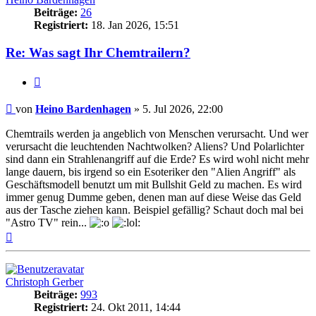
Beiträge:
26
Registriert:
18. Jan 2026, 15:51
Re: Was sagt Ihr Chemtrailern?
Zitat
Beitrag
von
Heino Bardenhagen
»
5. Jul 2026, 22:00
Chemtrails werden ja angeblich von Menschen verursacht. Und wer
verursacht die leuchtenden Nachtwolken? Aliens? Und Polarlichter
sind dann ein Strahlenangriff auf die Erde? Es wird wohl nicht mehr
lange dauern, bis irgend so ein Esoteriker den "Alien Angriff" als
Geschäftsmodell benutzt um mit Bullshit Geld zu machen. Es wird
immer genug Dumme geben, denen man auf diese Weise das Geld
aus der Tasche ziehen kann. Beispiel gefällig? Schaut doch mal bei
"Astro TV" rein...
Nach
oben
Christoph Gerber
Beiträge:
993
Registriert:
24. Okt 2011, 14:44