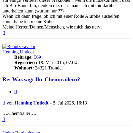
auf einige Vertreter dieser Fraktionen. Wenn die mitbekommen, dass
ich Bio-Bauer bin, denken die, dass man sich mit mir darüber
unterhalten kann (warum nur ??)
Wenn ich dann frage, ob ich mit einer Rolle Alufolie aushelfen
kann, habe ich meine Ruhe.
Meine Herren/Damen/Menschen, wie mich das nervt.
Nach
oben
Henning Untiedt
Beiträge:
569
Registriert:
18. Mär 2015, 07:04
Wohnort:
24321 Tröndel
Re: Was sagt Ihr Chemtrailern?
Zitat
Beitrag
von
Henning Untiedt
»
5. Jul 2026, 16:13
….Chemtrailer….
Nach
oben
Heino Bardenhagen