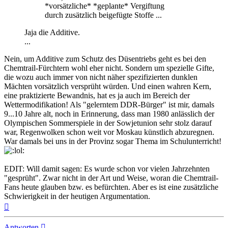
*vorsätzliche* *geplante* Vergiftung
durch zusätzlich beigefügte Stoffe ...
Jaja die Additive.
...
Nein, um Additive zum Schutz des Düsentriebs geht es bei den
Chemtrail-Fürchtern wohl eher nicht. Sondern um spezielle Gifte,
die wozu auch immer von nicht näher spezifizierten dunklen
Mächten vorsätzlich versprüht würden. Und einen wahren Kern,
eine praktizierte Bewandnis, hat es ja auch im Bereich der
Wettermodifikation! Als "gelerntem DDR-Bürger" ist mir, damals
9...10 Jahre alt, noch in Erinnerung, dass man 1980 anlässlich der
Olympischen Sommerspiele in der Sowjetunion sehr stolz darauf
war, Regenwolken schon weit vor Moskau künstlich abzuregnen.
War damals bei uns in der Provinz sogar Thema im Schulunterricht!
EDIT: Will damit sagen: Es wurde schon vor vielen Jahrzehnten
"gesprüht". Zwar nicht in der Art und Weise, woran die Chemtrail-
Fans heute glauben bzw. es befürchten. Aber es ist eine zusätzliche
Schwierigkeit in der heutigen Argumentation.
Nach
oben
Antworten