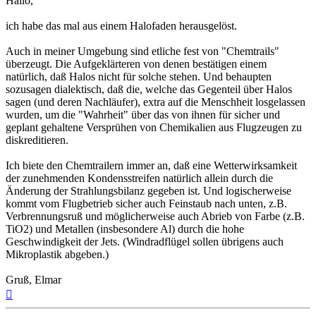
Hallo,
ich habe das mal aus einem Halofaden herausgelöst.
Auch in meiner Umgebung sind etliche fest von "Chemtrails"
überzeugt. Die Aufgeklärteren von denen bestätigen einem
natürlich, daß Halos nicht für solche stehen. Und behaupten
sozusagen dialektisch, daß die, welche das Gegenteil über Halos
sagen (und deren Nachläufer), extra auf die Menschheit losgelassen
wurden, um die "Wahrheit" über das von ihnen für sicher und
geplant gehaltene Versprühen von Chemikalien aus Flugzeugen zu
diskreditieren.
Ich biete den Chemtrailern immer an, daß eine Wetterwirksamkeit
der zunehmenden Kondensstreifen natürlich allein durch die
Änderung der Strahlungsbilanz gegeben ist. Und logischerweise
kommt vom Flugbetrieb sicher auch Feinstaub nach unten, z.B.
Verbrennungsruß und möglicherweise auch Abrieb von Farbe (z.B.
TiO2) und Metallen (insbesondere Al) durch die hohe
Geschwindigkeit der Jets. (Windradflügel sollen übrigens auch
Mikroplastik abgeben.)
Gruß, Elmar
Nach
oben