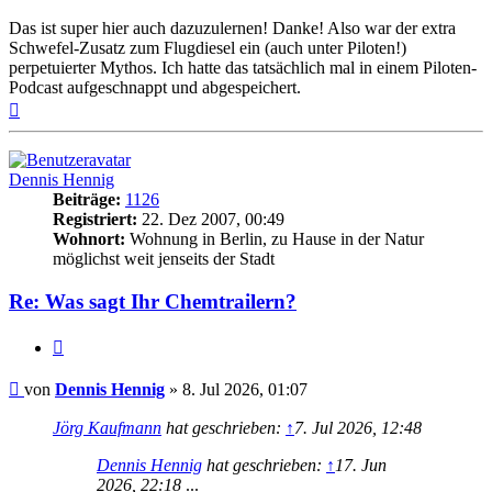
Das ist super hier auch dazuzulernen! Danke! Also war der extra
Schwefel-Zusatz zum Flugdiesel ein (auch unter Piloten!)
perpetuierter Mythos. Ich hatte das tatsächlich mal in einem Piloten-
Podcast aufgeschnappt und abgespeichert.
Nach
oben
Dennis Hennig
Beiträge:
1126
Registriert:
22. Dez 2007, 00:49
Wohnort:
Wohnung in Berlin, zu Hause in der Natur
möglichst weit jenseits der Stadt
Re: Was sagt Ihr Chemtrailern?
Zitat
Beitrag
von
Dennis Hennig
»
8. Jul 2026, 01:07
Jörg Kaufmann
hat geschrieben:
↑
7. Jul 2026, 12:48
Dennis Hennig
hat geschrieben:
↑
17. Jun
2026, 22:18
...