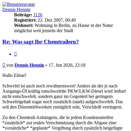
Dennis Hennig
Beiträge:
1126
Registriert:
22. Dez 2007, 00:49
Wohnort:
Wohnung in Berlin, zu Hause in der Natur
möglichst weit jenseits der Stadt
Re: Was sagt Ihr Chemtrailern?
Zitat
Beitrag
von
Dennis Hennig
»
17. Jun 2026, 22:18
Hallo Elmar!
Schwefel ist auch noch erwähnenswert! Anders als der je nach
Ausgangs-Öl kräftig entschwefelte PKW/LKW-Diesel wird Jetfuel
nicht entschwefelt, sondern ganz im Gegenteil bei geringem
Schwefelgehalt sogar noch zusätzlich (stark) aufgeschwefelt. Das
soll den Düsentriebwerken zuträglich sein, Verschleiß verringern.
Zu den Chemtrail-Anhängern, die in jedem Kondensstreifen
*zusätzlich* zur realen Verschmutzung durch die Abgase eine
*vorsätzliche* *geplante* Vergiftung durch zusätzlich beigefügte