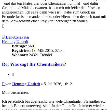
- und das tun Flatearther oder Chemtrailer nun mal - und dafür
Geduld und Mitleid erwarten, haben mit mir leider den falschen
angesprochen. Ich sag's dann wie's ist... habe zum Glück im
Freundeskreis niemanden direkt, oder Niemanden der sich traut mit
dem Schwachsinn einen Phyiker überzeugen zu wollen.
Nach
oben
Henning Untiedt
Beiträge:
569
Registriert:
18. Mär 2015, 07:04
Wohnort:
24321 Tröndel
Re: Was sagt Ihr Chemtrailern?
Zitat
Beitrag
von
Henning Untiedt
»
5. Jul 2026, 16:12
Moin zusammen.
Ich persönlich bin überrascht, wie viele Chamtrailer, Flatearther etc.
bei uns Bauern unterwegs sind. In der Tat treffe ich immer wieder