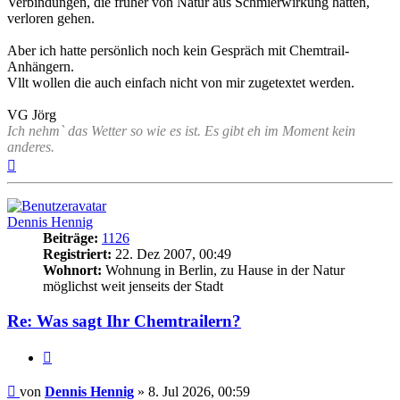
Verbindungen, die früher von Natur aus Schmierwirkung hatten,
verloren gehen.
Aber ich hatte persönlich noch kein Gespräch mit Chemtrail-
Anhängern.
Vllt wollen die auch einfach nicht von mir zugetextet werden.
VG Jörg
Ich nehm` das Wetter so wie es ist. Es gibt eh im Moment kein
anderes.
Nach
oben
Dennis Hennig
Beiträge:
1126
Registriert:
22. Dez 2007, 00:49
Wohnort:
Wohnung in Berlin, zu Hause in der Natur
möglichst weit jenseits der Stadt
Re: Was sagt Ihr Chemtrailern?
Zitat
Beitrag
von
Dennis Hennig
»
8. Jul 2026, 00:59