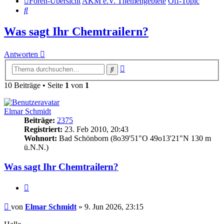
Foren-Übersicht
AKM e.V. Themengebiete
Off-Topic
Suche
Was sagt Ihr Chemtrailern?
Antworten
Erweiterte
Suche
Suche
10 Beiträge • Seite
1
von
1
Elmar Schmidt
Beiträge:
2375
Registriert:
23. Feb 2010, 20:43
Wohnort:
Bad Schönborn (8o39'51"O 49o13'21"N 130 m
ü.N.N.)
Was sagt Ihr Chemtrailern?
Zitat
Beitrag
von
Elmar Schmidt
»
9. Jun 2026, 23:15