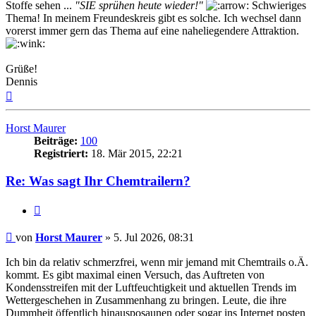
Stoffe sehen ...
"SIE sprühen heute wieder!"
Schwieriges
Thema! In meinem Freundeskreis gibt es solche. Ich wechsel dann
vorerst immer gern das Thema auf eine naheliegendere Attraktion.
Grüße!
Dennis
Nach
oben
Horst Maurer
Beiträge:
100
Registriert:
18. Mär 2015, 22:21
Re: Was sagt Ihr Chemtrailern?
Zitat
Beitrag
von
Horst Maurer
»
5. Jul 2026, 08:31
Ich bin da relativ schmerzfrei, wenn mir jemand mit Chemtrails o.Ä.
kommt. Es gibt maximal einen Versuch, das Auftreten von
Kondensstreifen mit der Luftfeuchtigkeit und aktuellen Trends im
Wettergeschehen in Zusammenhang zu bringen. Leute, die ihre
Dummheit öffentlich hinausposaunen oder sogar ins Internet posten