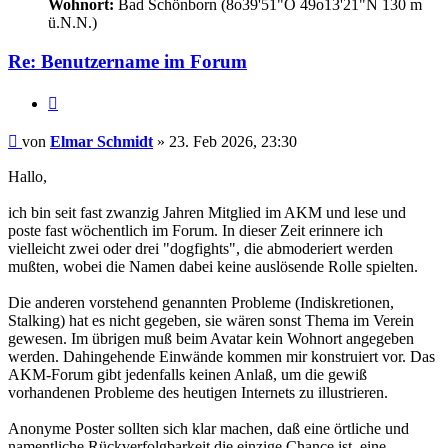
Wohnort:
Bad Schönborn (8o39'51"O 49o13'21"N 130 m
ü.N.N.)
Re: Benutzername im Forum
Zitat
Beitrag
von
Elmar Schmidt
»
23. Feb 2026, 23:30
Hallo,
ich bin seit fast zwanzig Jahren Mitglied im AKM und lese und
poste fast wöchentlich im Forum. In dieser Zeit erinnere ich
vielleicht zwei oder drei "dogfights", die abmoderiert werden
mußten, wobei die Namen dabei keine auslösende Rolle spielten.
Die anderen vorstehend genannten Probleme (Indiskretionen,
Stalking) hat es nicht gegeben, sie wären sonst Thema im Verein
gewesen. Im übrigen muß beim Avatar kein Wohnort angegeben
werden. Dahingehende Einwände kommen mir konstruiert vor. Das
AKM-Forum gibt jedenfalls keinen Anlaß, um die gewiß
vorhandenen Probleme des heutigen Internets zu illustrieren.
Anonyme Poster sollten sich klar machen, daß eine örtliche und
namentliche Rückverfolgbarkeit die einzige Chance ist, eine