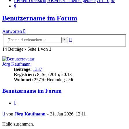
Foren-Übersicht
AKM e.V. Themengebiete
Off-Topic
Suche
Benutzername im Forum
Antworten
Erweiterte
Suche
Suche
14 Beiträge • Seite
1
von
1
Jörg Kaufmann
Beiträge:
1337
Registriert:
8. Sep 2015, 20:18
Wohnort:
25770 Hemmingstedt
Benutzername im Forum
Zitat
Beitrag
von
Jörg Kaufmann
»
31. Jan 2026, 12:11
Hallo zusammen.