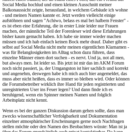
Social Media hochlud und einen kleinen Ausschnitt meiner
Balkonaussicht zeigte, herausfand, in welchem Gebäude ich wohne
- und meinen Namen kannte er. Jetzt werden vielleicht einige
aufstöhnen und sagen "Achiwo, belass es mal bei halbem Fenster" -
es ist eben eine Erfahrung, die in erster Linie leider nur Frauen
machen, der männliche Teil der Forenleser wird diese Erfahrungen
bisher kaum gemacht haben. Ich habe sie immer wieder machen
müssen und ich hab einfach keinen Bock mehr drauf. Daher gibt es
selbst auf Social Media nicht mehr meinen eigentlichen Klarnamen -
was für Belanglosigkeiten im Alltag schon dazu führen, dass
einzelne Männer einen dort suchen - es nervt. Und ja, not all men,
but always men. Ist leider so. Bis jetzt ist mir das im AKM Forum
noch nicht passiert, ja, der Umgangston ist hier sachlich und korrekt
und angenehm, deswegen habe ich mich auch hier angemeldet, das
muss aber nicht heißen, dass es immer so bleiben wird. Oder können
die Forumsbetreiber wirklich ihre Hand für jeden registrierten und
unregistrierten User ins Feuer legen? Und dann finde ich es
beruhigend, wenn ein Spinner meinen Namen und folglich
Arbeitsplatz nicht kennt.
Wenn es bei der ganzen Diskussion darum gehen sollte, dass man
zwecks wissenschaftlicher Verfolgbarkeit und Dokumentation
einzelner atmosphärischer Erscheinungen gerne noch Nachfragen
stellen möchte oder den Namen des Beobachters wüsste: Man ist ja
über das Forum grundsätzlich auch privat kontaktierbar. Da kann