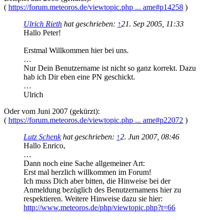
(
https://forum.meteoros.de/viewtopic.php ... ame#p14258
)
Ulrich Rieth
hat geschrieben:
↑
21. Sep 2005, 11:33
Hallo Peter!
Erstmal Willkommen hier bei uns.
…
Nur Dein Benutzername ist nicht so ganz korrekt. Dazu
hab ich Dir eben eine PN geschickt.
…
Ulrich
Oder vom Juni 2007 (gekürzt):
(
https://forum.meteoros.de/viewtopic.php ... ame#p22072
)
Lutz Schenk
hat geschrieben:
↑
2. Jun 2007, 08:46
Hallo Enrico,
…
Dann noch eine Sache allgemeiner Art:
Erst mal herzlich willkommen im Forum!
Ich muss Dich aber bitten, die Hinweise bei der
Anmeldung bezüglich des Benutzernamens hier zu
respektieren. Weitere Hinweise dazu sie hier:
http://www.meteoros.de/php/viewtopic.php?t=66