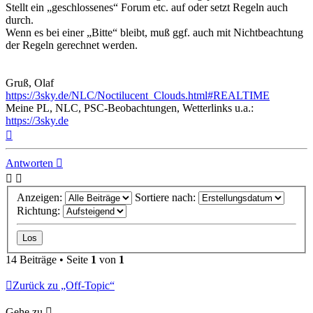
Stellt ein „geschlossenes“ Forum etc. auf oder setzt Regeln auch
durch.
Wenn es bei einer „Bitte“ bleibt, muß ggf. auch mit Nichtbeachtung
der Regeln gerechnet werden.
..
..
Gruß, Olaf
https://3sky.de/NLC/Noctilucent_Clouds.html#REALTIME
Meine PL, NLC, PSC-Beobachtungen, Wetterlinks u.a.:
https://3sky.de
Nach
oben
Antworten
Anzeigen:
Sortiere nach:
Richtung:
14 Beiträge • Seite
1
von
1
Zurück zu „Off-Topic“
Gehe zu