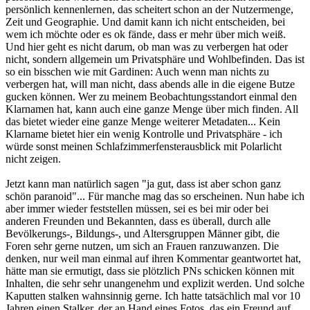
persönlich kennenlernen, das scheitert schon an der Nutzermenge,
Zeit und Geographie. Und damit kann ich nicht entscheiden, bei
wem ich möchte oder es ok fände, dass er mehr über mich weiß.
Und hier geht es nicht darum, ob man was zu verbergen hat oder
nicht, sondern allgemein um Privatsphäre und Wohlbefinden. Das ist
so ein bisschen wie mit Gardinen: Auch wenn man nichts zu
verbergen hat, will man nicht, dass abends alle in die eigene Butze
gucken können. Wer zu meinem Beobachtungsstandort einmal den
Klarnamen hat, kann auch eine ganze Menge über mich finden. All
das bietet wieder eine ganze Menge weiterer Metadaten... Kein
Klarname bietet hier ein wenig Kontrolle und Privatsphäre - ich
würde sonst meinen Schlafzimmerfensterausblick mit Polarlicht
nicht zeigen.
Jetzt kann man natürlich sagen "ja gut, dass ist aber schon ganz
schön paranoid"... Für manche mag das so erscheinen. Nun habe ich
aber immer wieder feststellen müssen, sei es bei mir oder bei
anderen Freunden und Bekannten, dass es überall, durch alle
Bevölkerungs-, Bildungs-, und Altersgruppen Männer gibt, die
Foren sehr gerne nutzen, um sich an Frauen ranzuwanzen. Die
denken, nur weil man einmal auf ihren Kommentar geantwortet hat,
hätte man sie ermutigt, dass sie plötzlich PNs schicken können mit
Inhalten, die sehr sehr unangenehm und explizit werden. Und solche
Kaputten stalken wahnsinnig gerne. Ich hatte tatsächlich mal vor 10
Jahren einen Stalker, der an Hand eines Fotos, das ein Freund auf