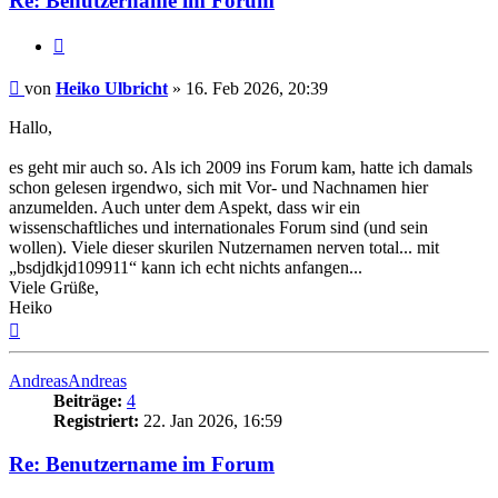
Re: Benutzername im Forum
Zitat
Beitrag
von
Heiko Ulbricht
»
16. Feb 2026, 20:39
Hallo,
es geht mir auch so. Als ich 2009 ins Forum kam, hatte ich damals
schon gelesen irgendwo, sich mit Vor- und Nachnamen hier
anzumelden. Auch unter dem Aspekt, dass wir ein
wissenschaftliches und internationales Forum sind (und sein
wollen). Viele dieser skurilen Nutzernamen nerven total... mit
„bsdjdkjd109911“ kann ich echt nichts anfangen...
Viele Grüße,
Heiko
Nach
oben
AndreasAndreas
Beiträge:
4
Registriert:
22. Jan 2026, 16:59
Re: Benutzername im Forum