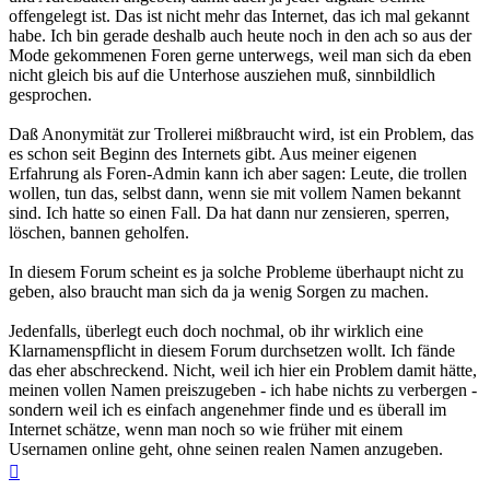
offengelegt ist. Das ist nicht mehr das Internet, das ich mal gekannt
habe. Ich bin gerade deshalb auch heute noch in den ach so aus der
Mode gekommenen Foren gerne unterwegs, weil man sich da eben
nicht gleich bis auf die Unterhose ausziehen muß, sinnbildlich
gesprochen.
Daß Anonymität zur Trollerei mißbraucht wird, ist ein Problem, das
es schon seit Beginn des Internets gibt. Aus meiner eigenen
Erfahrung als Foren-Admin kann ich aber sagen: Leute, die trollen
wollen, tun das, selbst dann, wenn sie mit vollem Namen bekannt
sind. Ich hatte so einen Fall. Da hat dann nur zensieren, sperren,
löschen, bannen geholfen.
In diesem Forum scheint es ja solche Probleme überhaupt nicht zu
geben, also braucht man sich da ja wenig Sorgen zu machen.
Jedenfalls, überlegt euch doch nochmal, ob ihr wirklich eine
Klarnamenspflicht in diesem Forum durchsetzen wollt. Ich fände
das eher abschreckend. Nicht, weil ich hier ein Problem damit hätte,
meinen vollen Namen preiszugeben - ich habe nichts zu verbergen -
sondern weil ich es einfach angenehmer finde und es überall im
Internet schätze, wenn man noch so wie früher mit einem
Usernamen online geht, ohne seinen realen Namen anzugeben.
Nach
oben