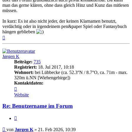
man das gerne klären, ohne dass gleich Hinz und Kunz das mitlesen
müssen.
In kurz: Es ist also nicht jeder, der keinen Klarnamen benutzt,
verdächtig oder in irgendeinem pen&paper Spiel oder Fantasybuch
hängen geblieben
Nach
oben
Jørgen K
Beiträge:
735
Registriert:
18. Jul 2017, 10:18
Wohnort:
bei Lübbecke (ca. 52.3°N / 8.7°O, ca. 71m - max.
320m ü.NN [Wiehengebirge])
Kontaktdaten:
Kontaktdaten
von
Website
Jørgen
K
Re: Benutzername im Forum
Zitat
Beitrag
von
Jørgen K
»
21. Feb 2026, 10:39