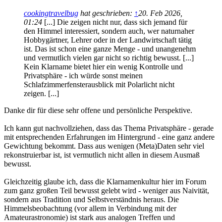
cookingtravelbug
hat geschrieben:
↑
20. Feb 2026,
01:24
[...] Die zeigen nicht nur, dass sich jemand für
den Himmel interessiert, sondern auch, wer naturnaher
Hobbygärtner, Lehrer oder in der Landwirtschaft tätig
ist. Das ist schon eine ganze Menge - und unangenehm
und vermutlich vielen gar nicht so richtig bewusst. [...]
Kein Klarname bietet hier ein wenig Kontrolle und
Privatsphäre - ich würde sonst meinen
Schlafzimmerfensterausblick mit Polarlicht nicht
zeigen. [...]
Danke dir für diese sehr offene und persönliche Perspektive.
Ich kann gut nachvollziehen, dass das Thema Privatsphäre - gerade
mit entsprechenden Erfahrungen im Hintergrund - eine ganz andere
Gewichtung bekommt. Dass aus wenigen (Meta)Daten sehr viel
rekonstruierbar ist, ist vermutlich nicht allen in diesem Ausmaß
bewusst.
Gleichzeitig glaube ich, dass die Klarnamenkultur hier im Forum
zum ganz großen Teil bewusst gelebt wird - weniger aus Naivität,
sondern aus Tradition und Selbstverständnis heraus. Die
Himmelsbeobachtung (vor allem in Verbindung mit der
Amateurastronomie) ist stark aus analogen Treffen und