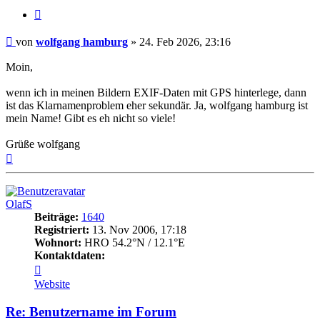
Zitat
Beitrag
von
wolfgang hamburg
»
24. Feb 2026, 23:16
Moin,
wenn ich in meinen Bildern EXIF-Daten mit GPS hinterlege, dann
ist das Klarnamenproblem eher sekundär. Ja, wolfgang hamburg ist
mein Name! Gibt es eh nicht so viele!
Grüße wolfgang
Nach
oben
OlafS
Beiträge:
1640
Registriert:
13. Nov 2006, 17:18
Wohnort:
HRO 54.2°N / 12.1°E
Kontaktdaten:
Kontaktdaten
von
Website
OlafS
Re: Benutzername im Forum