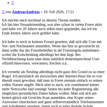
Zitat
Beitrag
von
AndreasAndreas
»
18. Feb 2026, 17:21
Ich möchte mich nochmal zu diesem Thema melden.
Ich bin hier Neuankömmling, war aber schon in vielen Foren aktiv
und habe vor 20 Jahren auch selbst eines gegründet, das ich bis
Ende letzten Jahres noch geführt habe.
Ich habe es noch in keinem Forum gesehen, daß sich alle User mit
Vor- und Nachnamen anmelden. Wenn das hier so gewünscht ist,
dann sollte das der Forenbetreiber in die Forenregeln aufnehmen -
wobei die Entscheidung allerdings bei ihm liegt. Bei
Nichtbeachtung kann man dann natürlich dementsprechend User
offiziell hinweisen, verwarnen, löschen u.ä..
Ich verstehe als Neuling allerdings nicht ganz den Grund zu so einer
Regel. Ich persönlich als inzwischen alter Internet-Hase bin es von
überall sonst gewohnt, daß man in Foren niemals einfach so seinen
vollen Namen angibt. Mich stört es auch, wie zunehmend immer
mehr Netzwerke und sonstige Seiten bei jeder Registrierung alle
möglichen persönlichen Daten haben wollen: Man soll sich am
besten gleich mit Gesichts-Scan anmelden, eine Kopie seines
Ausweises einschicken und ganz selbstverständlich Telefonnummer
und Adreßdaten angeben, damit auch ja jeder digitale Schritt