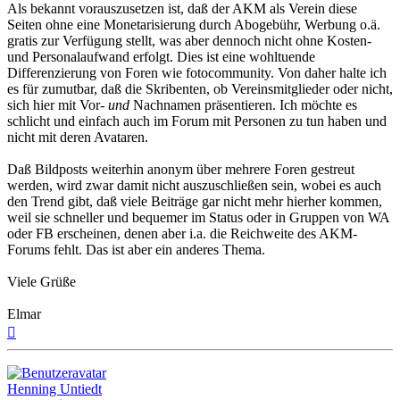
Als bekannt vorauszusetzen ist, daß der AKM als Verein diese
Seiten ohne eine Monetarisierung durch Abogebühr, Werbung o.ä.
gratis zur Verfügung stellt, was aber dennoch nicht ohne Kosten-
und Personalaufwand erfolgt. Dies ist eine wohltuende
Differenzierung von Foren wie fotocommunity. Von daher halte ich
es für zumutbar, daß die Skribenten, ob Vereinsmitglieder oder nicht,
sich hier mit Vor-
und
Nachnamen präsentieren. Ich möchte es
schlicht und einfach auch im Forum mit Personen zu tun haben und
nicht mit deren Avataren.
Daß Bildposts weiterhin anonym über mehrere Foren gestreut
werden, wird zwar damit nicht auszuschließen sein, wobei es auch
den Trend gibt, daß viele Beiträge gar nicht mehr hierher kommen,
weil sie schneller und bequemer im Status oder in Gruppen von WA
oder FB erscheinen, denen aber i.a. die Reichweite des AKM-
Forums fehlt. Das ist aber ein anderes Thema.
Viele Grüße
Elmar
Nach
oben
Henning Untiedt