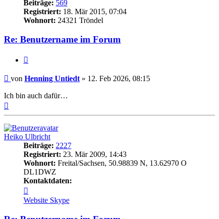
Beiträge:
569
Registriert:
18. Mär 2015, 07:04
Wohnort:
24321 Tröndel
Re: Benutzername im Forum
Zitat
Beitrag
von
Henning Untiedt
»
12. Feb 2026, 08:15
Ich bin auch dafür…
Nach
oben
Heiko Ulbricht
Beiträge:
2227
Registriert:
23. Mär 2009, 14:43
Wohnort:
Freital/Sachsen, 50.98839 N, 13.62970 O
DL1DWZ
Kontaktdaten:
Kontaktdaten
von
Website
Skype
Heiko
Ulbricht