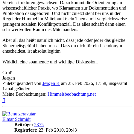
Vereinsstrukturen gewachsen. Dazu kommt die Orientierung an
wissenschaftlicher Praxis, wo Klarnamen zur Dokumentation und
Publikation dazugehören. Und nicht zuletzt steht bei uns in der
Regel der Himmel im Mittelpunkt: ein Thema mit vergleichsweise
geringem sozialen Konfliktpotenzial. Das alles schafft dann einen
sehr wertvollen Raum des Miteinanders.
Aber all das heißt natürlich nicht, dass jede oder jeder das gleiche
Sicherheitsgefühl haben muss. Dass du dich für ein Pseudonym
entscheidest, ist absolut legitim.
Wirklich eine spannende und wichtige Diskussion.
Gruß
Jørgen
Zuletzt geändert von
Jørgen K
am 25. Feb 2026, 17:58, insgesamt
1-mal geändert.
Meine Beobachtungen:
Himmelsbeobachtung.net
Nach
oben
Elmar Schmidt
Beiträge:
2375
Registriert:
23. Feb 2010, 20:43