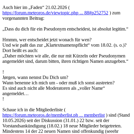
Auch hier im „Faden“ 21.02.2026 (
https://forum.meteoros.de/viewtopic.php ... 88#p252752
) zum
vorgenannten Beitrag:
„Dass du dich für ein Pseudonym entscheidest, ist absolut legitim.“
Hmmm, wer entscheidet jetzt wonach für wen?
Und wie paßt das zur „Klartextnamenspflicht“ vom 18.02. (s. o.)?
Dort heißt es auch:
„Daher möchten wir alle, die nur mit Kürzeln oder Pseudonymen
angemeldet sind, darum bitten, ihren richtigen Namen anzugeben.“
!
Jørgen, wann nennst Du Dich um?
Wann benenne ich mich um - oder muß ich sonst austreten?
Es sind auch nicht alle Moderatoren als „voller Name“
angemeldet…
!
Schaue ich in die Mitgliederliste (
https://forum.meteoros.de/memberlist.ph ... memberlist
) sind (Stand
10.05.2026) seit der Diskussion (31.01.) 22 bzw. seit der
Vorstandsankündigung (18.02.) 18 neue Mitglieder beigetreten.
Mindestens 14 der 22 neuen Namen sind offenkundig (seeehr