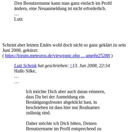
Den Benutzername kann man ganz einfach im Profil
ändern, eine Neuanmeldung ist nicht erforderlich.
…
Lutz
..
..
..
Scheint aber letzten Endes wohl doch nicht so ganz geklärt zu sein
Juni 2008, gekürzt:
(
https://forum.meteoros.de/viewtopic.php ... ame#p25288
)
Lutz Schenk
hat geschrieben:
↑
13. Jun 2008, 22:54
Hallo Silke,
…
…
Ich möchte Dich aber auch daran erinnern,
dass Du bei der Anmeldung ein
Bestätigungsfenster abgeklickt hast, in
beschrieben ist dass hier nur Realnames
zulässig sind.
Daher möchte ich Dich bitten, Deinen
Benutzername im Profil entsprechend zu