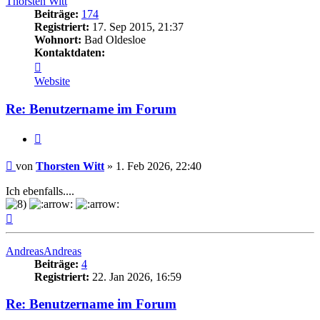
Thorsten Witt
Beiträge:
174
Registriert:
17. Sep 2015, 21:37
Wohnort:
Bad Oldesloe
Kontaktdaten:
Kontaktdaten
von
Website
Thorsten
Witt
Re: Benutzername im Forum
Zitat
Beitrag
von
Thorsten Witt
»
1. Feb 2026, 22:40
Ich ebenfalls....
Nach
oben
AndreasAndreas
Beiträge:
4
Registriert:
22. Jan 2026, 16:59
Re: Benutzername im Forum