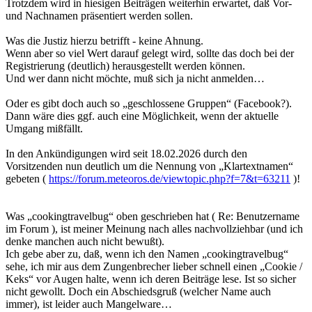
Trotzdem wird in hiesigen Beiträgen weiterhin erwartet, daß Vor-
und Nachnamen präsentiert werden sollen.
Was die Justiz hierzu betrifft - keine Ahnung.
Wenn aber so viel Wert darauf gelegt wird, sollte das doch bei der
Registrierung (deutlich) herausgestellt werden können.
Und wer dann nicht möchte, muß sich ja nicht anmelden…
Oder es gibt doch auch so „geschlossene Gruppen“ (Facebook?).
Dann wäre dies ggf. auch eine Möglichkeit, wenn der aktuelle
Umgang mißfällt.
In den Ankündigungen wird seit 18.02.2026 durch den
Vorsitzenden nun deutlich um die Nennung von „Klartextnamen“
gebeten (
https://forum.meteoros.de/viewtopic.php?f=7&t=63211
)!
..
..
Was „cookingtravelbug“ oben geschrieben hat ( Re: Benutzername
im Forum ), ist meiner Meinung nach alles nachvollziehbar (und ich
denke manchen auch nicht bewußt).
Ich gebe aber zu, daß, wenn ich den Namen „cookingtravelbug“
sehe, ich mir aus dem Zungenbrecher lieber schnell einen „Cookie /
Keks“ vor Augen halte, wenn ich deren Beiträge lese. Ist so sicher
nicht gewollt. Doch ein Abschiedsgruß (welcher Name auch
immer), ist leider auch Mangelware…