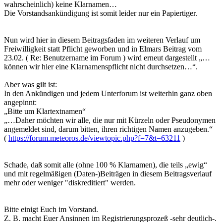
wahrscheinlich) keine Klarnamen…
Die Vorstandsankündigung ist somit leider nur ein Papiertiger.
..
..
Nun wird hier in diesem Beitragsfaden im weiteren Verlauf um
Freiwilligkeit statt Pflicht geworben und in Elmars Beitrag vom
23.02. ( Re: Benutzername im Forum ) wird erneut dargestellt „…
können wir hier eine Klarnamenspflicht nicht durchsetzen…“.
Aber was gilt ist:
In den Ankündigen und jedem Unterforum ist weiterhin ganz oben
angepinnt:
„Bitte um Klartextnamen“
„…Daher möchten wir alle, die nur mit Kürzeln oder Pseudonymen
angemeldet sind, darum bitten, ihren richtigen Namen anzugeben.“
(
https://forum.meteoros.de/viewtopic.php?f=7&t=63211
)
..
..
Schade, daß somit alle (ohne 100 % Klarnamen), die teils „ewig“
und mit regelmäßigen (Daten-)Beiträgen in diesem Beitragsverlauf
mehr oder weniger "diskreditiert" werden.
..
..
Bitte einigt Euch im Vorstand.
Z. B. macht Euer Ansinnen im Registrierungsprozeß -sehr deutlich-.