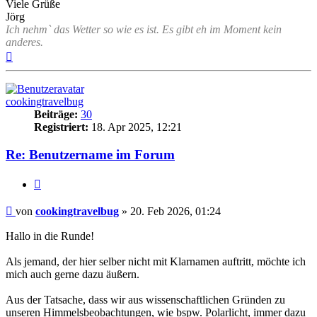
Viele Grüße
Jörg
Ich nehm` das Wetter so wie es ist. Es gibt eh im Moment kein
anderes.
Nach
oben
cookingtravelbug
Beiträge:
30
Registriert:
18. Apr 2025, 12:21
Re: Benutzername im Forum
Zitat
Beitrag
von
cookingtravelbug
»
20. Feb 2026, 01:24
Hallo in die Runde!
Als jemand, der hier selber nicht mit Klarnamen auftritt, möchte ich
mich auch gerne dazu äußern.
Aus der Tatsache, dass wir aus wissenschaftlichen Gründen zu
unseren Himmelsbeobachtungen, wie bspw. Polarlicht, immer dazu