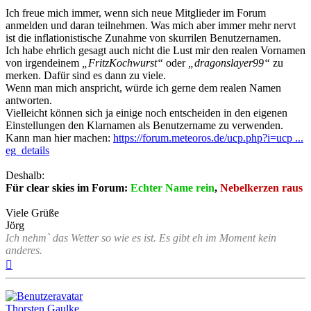
Ich freue mich immer, wenn sich neue Mitglieder im Forum
anmelden und daran teilnehmen. Was mich aber immer mehr nervt
ist die inflationistische Zunahme von skurrilen Benutzernamen.
Ich habe ehrlich gesagt auch nicht die Lust mir den realen Vornamen
von irgendeinem
„FritzKochwurst“
oder
„dragonslayer99“
zu
merken. Dafür sind es dann zu viele.
Wenn man mich anspricht, würde ich gerne dem realen Namen
antworten.
Vielleicht können sich ja einige noch entscheiden in den eigenen
Einstellungen den Klarnamen als Benutzername zu verwenden.
Kann man hier machen:
https://forum.meteoros.de/ucp.php?i=ucp ...
eg_details
Deshalb:
Für clear skies im Forum:
Echter Name rein
,
Nebelkerzen raus
Viele Grüße
Jörg
Ich nehm` das Wetter so wie es ist. Es gibt eh im Moment kein
anderes.
Nach
oben
Thorsten Gaulke