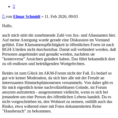
Zitat
Beitrag
von
Elmar Schmidt
»
11. Feb 2026, 09:03
Hallo,
auch mich stört die zunehmende Zahl von Jux- und Aliasnamen hier.
Auf meine Anregung wurde gerade eine Diskussion im Vorstand
geführt. Eine Klarnamenspflichtigkeit in öffentlichen Foren ist nach
BGH-Urteilen nicht durchsetzbar. Damit soll verhindert werden, daß
Personen angefeindet und gestalkt werden, nachdem sie
"kontroverse" Ansichten geäußert haben. Das führt bekanntlich dort
zu oft endlosen und beleidigenden Wortgefechten.
Beides ist zum Glück im AKM-Forum nicht der Fall. Es bedarf so
gut wie keiner Moderation, da sich hier alle mit der Freude an
interessanten Himmelsphänomenen versammeln. Von daher gibt es
für mich eigentlich keine nachvollziehbaren Gründe, im Forum
anoynm aufzutreten - ausgenommen vielleicht, wenn es sich bei
jemandem um eine Person des öffentlichen Lebens handelt. Da es
nicht vorgeschrieben ist, den Wohnort zu nennen, entfällt auch das
Risiko, etwa während einer mit Fotos dokumentierten Reise
"Hausbesuch" zu bekommen.