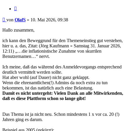
Zitat
Beitrag
von
OlafS
»
10. Mai 2026, 09:38
Hallo zusammen,
ich kann den Beweggrund für den Themeneinstieg gut verstehen,
hier u. a. das, Zitat: (Jörg Kaufmann » Samstag 31. Januar 2026,
12:11) „…die inflationistische Zunahme von skurrilen
Benutzernamen…“ nervt.
Ich meine, daß das während des Anmeldevorgangs entsprechend
deutlich vermittelt werden sollte.
Hat aber wohl (auf Dauer) nicht ganz geklappt.
Wenn die ehrenamtlichen(!) Admins da noch extra zu tun
bekommen, ist das natürlich auch eine Belastung.
Damit es nicht untergeht: Vielen Dank an alle Mitwirkenden,
daß es diese Plattform schon so lange gibt!
..
..
Das Thema ist ja nicht neu. Schon mindestens 1 x vor ca. 20 (!)
Jahren ging es darum.
Beispiel aus 2005 (gekürzt):