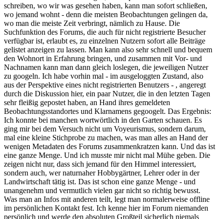
schreiben, wo wir was gesehen haben, kann man sofort schließen,
wo jemand wohnt - denn die meisten Beobachtungen gelingen da,
wo man die meiste Zeit verbringt, nämlich zu Hause. Die
Suchfunktion des Forums, die auch für nicht registrierte Besucher
verfügbar ist, erlaubt es, zu einzelnen Nutzern sofort alle Beiträge
gelistet anzeigen zu lassen. Man kann also sehr schnell und bequem
den Wohnort in Erfahrung bringen, und zusammen mit Vor- und
Nachnamen kann man dann gleich loslegen, die jeweiligen Nutzer
zu googeln. Ich habe vorhin mal - im ausgeloggten Zustand, also
aus der Perspektive eines nicht registrierten Benutzers - , angeregt
durch die Diskussion hier, ein paar Nutzer, die in den letzten Tagen
sehr fleißig gepostet haben, an Hand ihres gemeldeten
Beobachtungsstandortes und Klarnamens gegoogelt. Das Ergebnis:
Ich konnte bei manchen wortwörtlich in den Garten schauen. Es
ging mir bei dem Versuch nicht um Voyeurismus, sondern darum,
mal eine kleine Stichprobe zu machen, was man alles an Hand der
wenigen Metadaten des Forums zusammenkratzen kann. Und das ist
eine ganze Menge. Und ich musste mir nicht mal Mühe geben. Die
zeigen nicht nur, dass sich jemand für den Himmel interessiert,
sondern auch, wer naturnaher Hobbygärtner, Lehrer oder in der
Landwirtschaft tätig ist. Das ist schon eine ganze Menge - und
unangenehm und vermutlich vielen gar nicht so richtig bewusst.
Was man an Infos mit anderen teilt, legt man normalerweise offline
im persönlichen Kontakt fest. Ich kenne hier im Forum niemanden
persönlich und werde den absoluten Großteil sicherlich niemals