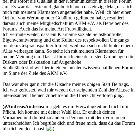
fiel mir sofort die Qualität in der Kommunikation in diesem Forum
auf. Es war das erste und glaube ich auch das einzige Mal, dass ich
mich mit meinem Klarnamen angemeldet habe. Weil ich hier einen
Ort frei von Werbung oder Gebühren gefunden habe, resultiert
daraus auch meine Mitgliedschaft im AKM e.V. als Betreiber des
Forums. Auch das ist meine Art Freiwilligkeit.
Ich vermute weiter, dass ein Klarname soziale Selbstkontrolle,
Eigenverantwortung und eine Kultur des respektvollen Umgangs
mit dem Gesprächspartner fördert, weil man sich nicht hinter einem
Alias verbergen kann. So stehe ich mit meinem Klarnamen für
meine Meinung ein. Das ist für mich eine der ersten Grundlagen für
Diskurs oder Diskussion auf Augenhöhe.
Schließlich sind wir hier in einem amateurwissenschaftlichen Forum
im Sinne der Ziele des AKM e.V.
Das war aber gar nicht die Ursache meines obigen Start-Beitrags.
Ich war gefrustet, weil mir wegen der steigenden Zahl der Aliasse in
interessanten Themen zunehmend die Übersicht verloren ging.
@AndreasAndreas:
mir geht es um Freiwilligkeit und nicht um
Pflicht. Ich komme mit deiner Wahl klar. Er enthält deinen
Vornamen und du bist zu anderen Personen mit dem Vornamen
unterscheidbar. Ich begrüße dich und freue mich, dass du das Forum
für dich entdeckt hast.