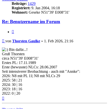
Beiträge:
1429
Registriert:
9. Jan 2004, 16:18
Wohnort:
Geseke N51°39' E008°31'
Re: Benutzername im Forum
Zitat
Beitrag
von
Thorsten Gaulke
»
1. Feb 2026, 21:16
Bin dafür...!
Gruß Thorsten
circa N51°39' E008°31'
Erstes PL: 17.11.1989
Erste (bewusste) NLCs: 28.06.2007
Seit intensiverer Beobachtung - auch mit "Annke":
2026: N8 mit PL 11| N8 mit NLCs 29
2025: 58 | 21
2024: 30 | 16
2023: 18 | 16
2022: 0 | 20
Nach
oben