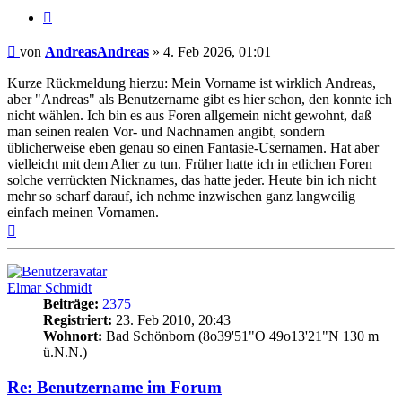
Zitat
Beitrag
von
AndreasAndreas
»
4. Feb 2026, 01:01
Kurze Rückmeldung hierzu: Mein Vorname ist wirklich Andreas,
aber "Andreas" als Benutzername gibt es hier schon, den konnte ich
nicht wählen. Ich bin es aus Foren allgemein nicht gewohnt, daß
man seinen realen Vor- und Nachnamen angibt, sondern
üblicherweise eben genau so einen Fantasie-Usernamen. Hat aber
vielleicht mit dem Alter zu tun. Früher hatte ich in etlichen Foren
solche verrückten Nicknames, das hatte jeder. Heute bin ich nicht
mehr so scharf darauf, ich nehme inzwischen ganz langweilig
einfach meinen Vornamen.
Nach
oben
Elmar Schmidt
Beiträge:
2375
Registriert:
23. Feb 2010, 20:43
Wohnort:
Bad Schönborn (8o39'51"O 49o13'21"N 130 m
ü.N.N.)
Re: Benutzername im Forum