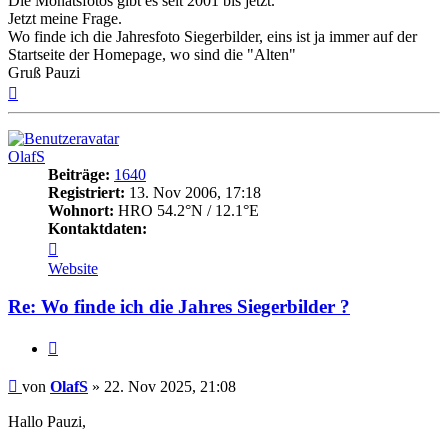
Die Monatsfotos gibt es seit 2001 bis jetzt.
Jetzt meine Frage.
Wo finde ich die Jahresfoto Siegerbilder, eins ist ja immer auf der
Startseite der Homepage, wo sind die "Alten"
Gruß Pauzi
Nach
oben
OlafS
Beiträge:
1640
Registriert:
13. Nov 2006, 17:18
Wohnort:
HRO 54.2°N / 12.1°E
Kontaktdaten:
Kontaktdaten
von
Website
OlafS
Re: Wo finde ich die Jahres Siegerbilder ?
Zitat
Beitrag
von
OlafS
»
22. Nov 2025, 21:08
Hallo Pauzi,