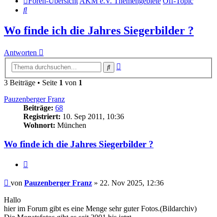
Foren-Übersicht
AKM e.V. Themengebiete
Off-Topic
Suche
Wo finde ich die Jahres Siegerbilder ?
Antworten
Erweiterte
Suche
Suche
3 Beiträge • Seite
1
von
1
Pauzenberger Franz
Beiträge:
68
Registriert:
10. Sep 2011, 10:36
Wohnort:
München
Wo finde ich die Jahres Siegerbilder ?
Zitat
Beitrag
von
Pauzenberger Franz
»
22. Nov 2025, 12:36
Hallo
hier im Forum gibt es eine Menge sehr guter Fotos.(Bildarchiv)