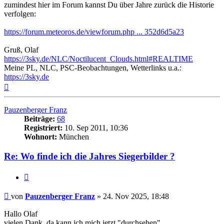
zumindest hier im Forum kannst Du über Jahre zurück die Historie
verfolgen:
https://forum.meteoros.de/viewforum.php ... 352d6d5a23
Gruß, Olaf
https://3sky.de/NLC/Noctilucent_Clouds.html#REALTIME
Meine PL, NLC, PSC-Beobachtungen, Wetterlinks u.a.:
https://3sky.de
Nach
oben
Pauzenberger Franz
Beiträge:
68
Registriert:
10. Sep 2011, 10:36
Wohnort:
München
Re: Wo finde ich die Jahres Siegerbilder ?
Zitat
Beitrag
von
Pauzenberger Franz
»
24. Nov 2025, 18:48
Hallo Olaf
vielen Dank, da kann ich mich jetzt "durchsehen".