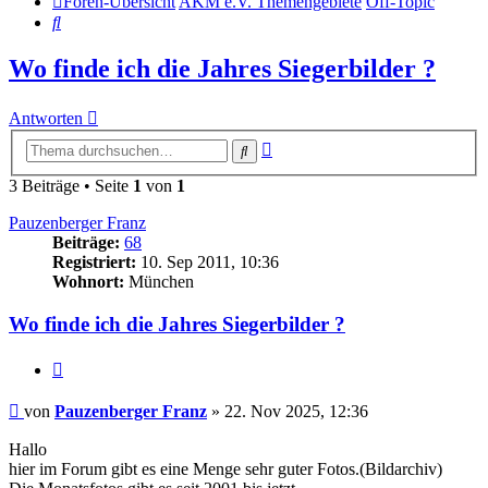
Foren-Übersicht
AKM e.V. Themengebiete
Off-Topic
Suche
Wo finde ich die Jahres Siegerbilder ?
Antworten
Erweiterte
Suche
Suche
3 Beiträge • Seite
1
von
1
Pauzenberger Franz
Beiträge:
68
Registriert:
10. Sep 2011, 10:36
Wohnort:
München
Wo finde ich die Jahres Siegerbilder ?
Zitat
Beitrag
von
Pauzenberger Franz
»
22. Nov 2025, 12:36
Hallo
hier im Forum gibt es eine Menge sehr guter Fotos.(Bildarchiv)