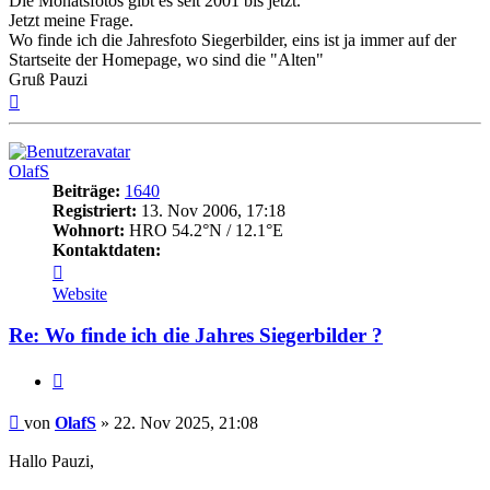
Die Monatsfotos gibt es seit 2001 bis jetzt.
Jetzt meine Frage.
Wo finde ich die Jahresfoto Siegerbilder, eins ist ja immer auf der
Startseite der Homepage, wo sind die "Alten"
Gruß Pauzi
Nach
oben
OlafS
Beiträge:
1640
Registriert:
13. Nov 2006, 17:18
Wohnort:
HRO 54.2°N / 12.1°E
Kontaktdaten:
Kontaktdaten
von
Website
OlafS
Re: Wo finde ich die Jahres Siegerbilder ?
Zitat
Beitrag
von
OlafS
»
22. Nov 2025, 21:08
Hallo Pauzi,