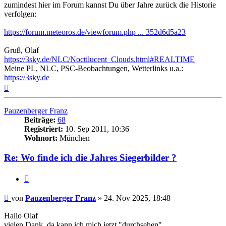
zumindest hier im Forum kannst Du über Jahre zurück die Historie
verfolgen:
https://forum.meteoros.de/viewforum.php ... 352d6d5a23
Gruß, Olaf
https://3sky.de/NLC/Noctilucent_Clouds.html#REALTIME
Meine PL, NLC, PSC-Beobachtungen, Wetterlinks u.a.:
https://3sky.de
Nach
oben
Pauzenberger Franz
Beiträge:
68
Registriert:
10. Sep 2011, 10:36
Wohnort:
München
Re: Wo finde ich die Jahres Siegerbilder ?
Zitat
Beitrag
von
Pauzenberger Franz
»
24. Nov 2025, 18:48
Hallo Olaf
vielen Dank, da kann ich mich jetzt "durchsehen".