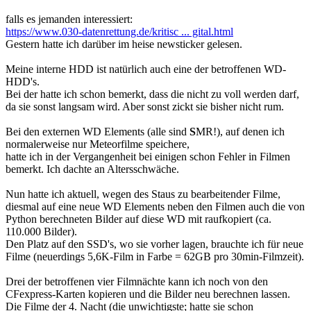
falls es jemanden interessiert:
https://www.030-datenrettung.de/kritisc ... gital.html
Gestern hatte ich darüber im heise newsticker gelesen.
Meine interne HDD ist natürlich auch eine der betroffenen WD-
HDD's.
Bei der hatte ich schon bemerkt, dass die nicht zu voll werden darf,
da sie sonst langsam wird. Aber sonst zickt sie bisher nicht rum.
Bei den externen WD Elements (alle sind
S
MR!), auf denen ich
normalerweise nur Meteorfilme speichere,
hatte ich in der Vergangenheit bei einigen schon Fehler in Filmen
bemerkt. Ich dachte an Altersschwäche.
Nun hatte ich aktuell, wegen des Staus zu bearbeitender Filme,
diesmal auf eine neue WD Elements neben den Filmen auch die von
Python berechneten Bilder auf diese WD mit raufkopiert (ca.
110.000 Bilder).
Den Platz auf den SSD's, wo sie vorher lagen, brauchte ich für neue
Filme (neuerdings 5,6K-Film in Farbe = 62GB pro 30min-Filmzeit).
Drei der betroffenen vier Filmnächte kann ich noch von den
CFexpress-Karten kopieren und die Bilder neu berechnen lassen.
Die Filme der 4. Nacht (die unwichtigste; hatte sie schon