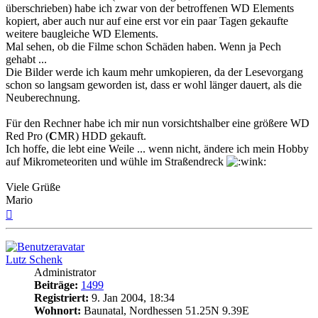
überschrieben) habe ich zwar von der betroffenen WD Elements
kopiert, aber auch nur auf eine erst vor ein paar Tagen gekaufte
weitere baugleiche WD Elements.
Mal sehen, ob die Filme schon Schäden haben. Wenn ja Pech
gehabt ...
Die Bilder werde ich kaum mehr umkopieren, da der Lesevorgang
schon so langsam geworden ist, dass er wohl länger dauert, als die
Neuberechnung.
Für den Rechner habe ich mir nun vorsichtshalber eine größere WD
Red Pro (
C
MR) HDD gekauft.
Ich hoffe, die lebt eine Weile ... wenn nicht, ändere ich mein Hobby
auf Mikrometeoriten und wühle im Straßendreck
Viele Grüße
Mario
Nach
oben
Lutz Schenk
Administrator
Beiträge:
1499
Registriert:
9. Jan 2004, 18:34
Wohnort:
Baunatal, Nordhessen 51.25N 9.39E