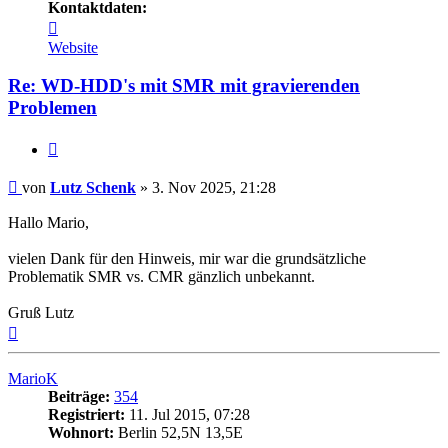
Kontaktdaten:
Kontaktdaten
von
Website
Lutz
Schenk
Re: WD-HDD's mit SMR mit gravierenden
Problemen
Zitat
Beitrag
von
Lutz Schenk
»
3. Nov 2025, 21:28
Hallo Mario,
vielen Dank für den Hinweis, mir war die grundsätzliche
Problematik SMR vs. CMR gänzlich unbekannt.
Gruß Lutz
Nach
oben
MarioK
Beiträge:
354
Registriert:
11. Jul 2015, 07:28
Wohnort:
Berlin 52,5N 13,5E