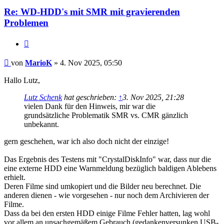
Re: WD-HDD's mit SMR mit gravierenden
Problemen
Zitat
Beitrag
von
MarioK
»
4. Nov 2025, 05:50
Hallo Lutz,
Lutz Schenk
hat geschrieben:
↑
3. Nov 2025, 21:28
vielen Dank für den Hinweis, mir war die
grundsätzliche Problematik SMR vs. CMR gänzlich
unbekannt.
gern geschehen, war ich also doch nicht der einzige!
Das Ergebnis des Testens mit "CrystalDiskInfo" war, dass nur die
eine externe HDD eine Warnmeldung bezüglich baldigen Ablebens
erhielt.
Deren Filme sind umkopiert und die Bilder neu berechnet. Die
anderen dienen - wie vorgesehen - nur noch dem Archivieren der
Filme.
Dass da bei den ersten HDD einige Filme Fehler hatten, lag wohl
vor allem an unsachgemäßem Gebrauch (gedankenversunken USB-