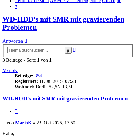
Foren-Übersicht
AKM e.V. Themengebiete
Off-Topic
Suche
WD-HDD's mit SMR mit gravierenden
Problemen
Antworten
Erweiterte
Suche
Suche
3 Beiträge • Seite
1
von
1
MarioK
Beiträge:
354
Registriert:
11. Jul 2015, 07:28
Wohnort:
Berlin 52,5N 13,5E
WD-HDD's mit SMR mit gravierenden Problemen
Zitat
Beitrag
von
MarioK
»
23. Okt 2025, 17:50
Hallo,