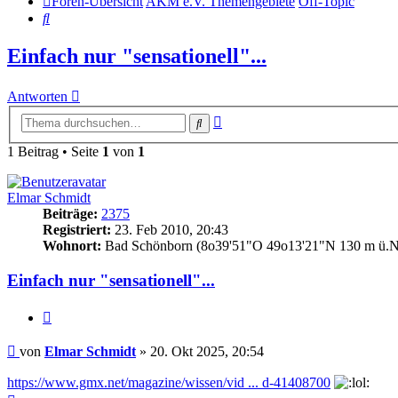
Foren-Übersicht
AKM e.V. Themengebiete
Off-Topic
Suche
Einfach nur "sensationell"...
Antworten
Erweiterte
Suche
Suche
1 Beitrag • Seite
1
von
1
Elmar Schmidt
Beiträge:
2375
Registriert:
23. Feb 2010, 20:43
Wohnort:
Bad Schönborn (8o39'51"O 49o13'21"N 130 m ü.N
Einfach nur "sensationell"...
Zitat
Beitrag
von
Elmar Schmidt
»
20. Okt 2025, 20:54
https://www.gmx.net/magazine/wissen/vid ... d-41408700
Nach