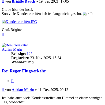
Beitrag
von
Brigitte Rauch
»
19. Sep 2021, 17:05
Grade über der Insel.
Soo viele Kondensstreifen hab ich lange nicht gesehn.
Gruß Brigitte
Nach
oben
Adrian Marin
Beiträge:
125
Registriert:
23. Nov 2025, 15:34
Wohnort:
Italy
Re: Reger Flugverkehr
Zitat
Beitrag
von
Adrian Marin
»
11. Dez 2025, 09:12
Ich habe auch viele Kondensstreifen am Himmel an einem sonnigen
Tag beobachtet.