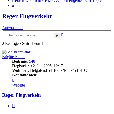
Foren-Übersicht
AKM e.V. Themengebiete
Off-Topic
Suche
Reger Flugverkehr
Antworten
Erweiterte
Suche
Suche
2 Beiträge • Seite
1
von
1
Brigitte Rauch
Beiträge:
548
Registriert:
2. Jun 2005, 12:17
Wohnort:
Helgoland 54°10'57''N - 7°53'01''O
Kontaktdaten:
Kontaktdaten
von
Website
Brigitte
Rauch
Reger Flugverkehr
Zitat