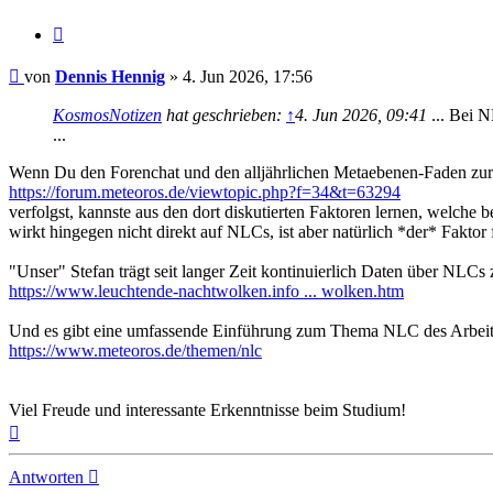
Zitat
Beitrag
von
Dennis Hennig
»
4. Jun 2026, 17:56
KosmosNotizen
hat geschrieben:
↑
4. Jun 2026, 09:41
... Bei 
...
Wenn Du den Forenchat und den alljährlichen Metaebenen-Faden zu
https://forum.meteoros.de/viewtopic.php?f=34&t=63294
verfolgst, kannste aus den dort diskutierten Faktoren lernen, welch
wirkt hingegen nicht direkt auf NLCs, ist aber natürlich *der* Fakto
"Unser" Stefan trägt seit langer Zeit kontinuierlich Daten über N
https://www.leuchtende-nachtwolken.info ... wolken.htm
Und es gibt eine umfassende Einführung zum Thema NLC des Arbeits
https://www.meteoros.de/themen/nlc
Viel Freude und interessante Erkenntnisse beim Studium!
Nach
oben
Antworten