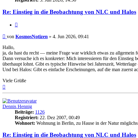
Re: Einstieg in die Beobachtung von NLC und Halos
Zitat
Beitrag
von
KosmosNotizen
»
4. Jun 2026, 09:41
Hallo,
ja, da hast du recht — meine Frage war wirklich etwas zu allgemein 
Dann versuche ich es konkreter: Mich interessieren für den Einsti
überhaupt lohnt. Gibt es typische Hinweise bei Jahreszeit, Wetterlage 
Und bei Halos: Gibt es einfache Erscheinungen, auf die man zuerst ac
Viele Grüße
Nach
oben
Dennis Hennig
Beiträge:
1126
Registriert:
22. Dez 2007, 00:49
Wohnort:
Wohnung in Berlin, zu Hause in der Natur möglichst 
Re: Einstieg in die Beobachtung von NLC und Halos