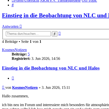
Foren-Übersicht
AKM e.V. Themengebiete
Off-Topic
Suche
Einstieg in die Beobachtung von NLC und 
Antworten
Erweiterte
Suche
Suche
4 Beiträge • Seite
1
von
1
KosmosNotizen
Beiträge:
5
Registriert:
3. Jun 2026, 14:56
Einstieg in die Beobachtung von NLC und Halos
Zitat
Beitrag
von
KosmosNotizen
»
3. Jun 2026, 15:11
Hallo zusammen,
ich bin neu im Forum und interessiere mich besonders für atmosphäris