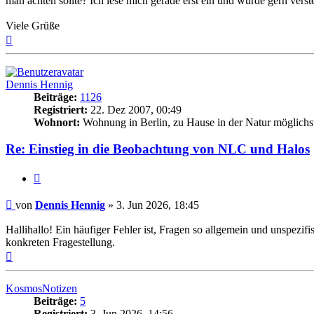
man achten sollte? Ich lese mich gerade erst ein und würde gern ver
Viele Grüße
Nach
oben
Dennis Hennig
Beiträge:
1126
Registriert:
22. Dez 2007, 00:49
Wohnort:
Wohnung in Berlin, zu Hause in der Natur möglichst 
Re: Einstieg in die Beobachtung von NLC und Halos
Zitat
Beitrag
von
Dennis Hennig
»
3. Jun 2026, 18:45
Hallihallo! Ein häufiger Fehler ist, Fragen so allgemein und unspezifi
konkreten Fragestellung.
Nach
oben
KosmosNotizen
Beiträge:
5
Registriert:
3. Jun 2026, 14:56