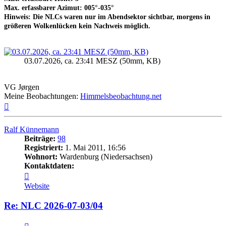
Max. erfassbarer Azimut: 005°-035°
Hinweis: Die NLCs waren nur im Abendsektor sichtbar, morgens in
größeren Wolkenlücken kein Nachweis möglich.
03.07.2026, ca. 23:41 MESZ (50mm, KB)
VG Jørgen
Meine Beobachtungen:
Himmelsbeobachtung.net
Nach
oben
Ralf Künnemann
Beiträge:
98
Registriert:
1. Mai 2011, 16:56
Wohnort:
Wardenburg (Niedersachsen)
Kontaktdaten:
Kontaktdaten
von
Website
Ralf
Künnemann
Re: NLC 2026-07-03/04
Zitat