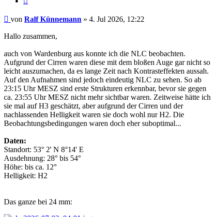
Beitrag
von
Ralf Künnemann
»
4. Jul 2026, 12:22
Hallo zusammen,
auch von Wardenburg aus konnte ich die NLC beobachten.
Aufgrund der Cirren waren diese mit dem bloßen Auge gar nicht so
leicht auszumachen, da es lange Zeit nach Kontrasteffekten aussah.
Auf den Aufnahmen sind jedoch eindeutig NLC zu sehen. So ab
23:15 Uhr MESZ sind erste Strukturen erkennbar, bevor sie gegen
ca. 23:55 Uhr MESZ nicht mehr sichtbar waren. Zeitweise hätte ich
sie mal auf H3 geschätzt, aber aufgrund der Cirren und der
nachlassenden Helligkeit waren sie doch wohl nur H2. Die
Beobachtungsbedingungen waren doch eher suboptimal...
Daten:
Standort: 53° 2' N 8°14' E
Ausdehnung: 28° bis 54°
Höhe: bis ca. 12°
Helligkeit: H2
Das ganze bei 24 mm: