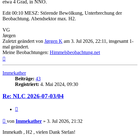
etwa 4 Grad, in NNO.
Edit 00:10 MESZ: Störende Bewölkung, Unterbrechung der
Beobachtung. Abendsektor max. H2.
VG
Jørgen
Zuletzt geändert von
Jørgen K
am 3. Jul 2026, 22:11, insgesamt 1-
mal geändert.
Meine Beobachtungen:
Himmelsbeobachtung.net
Nach
oben
Immekather
Beiträge:
43
Registriert:
4. Mai 2024, 09:30
Re: NLC 2026-07-03/04
Zitat
Beitrag
von
Immekather
»
3. Jul 2026, 21:32
Immekath , H2 , vielen Dank Stefan!