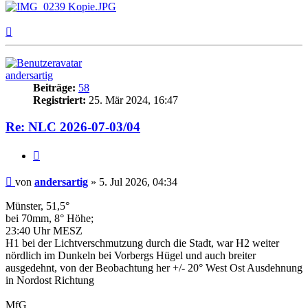
Nach
oben
andersartig
Beiträge:
58
Registriert:
25. Mär 2024, 16:47
Re: NLC 2026-07-03/04
Zitat
Beitrag
von
andersartig
»
5. Jul 2026, 04:34
Münster, 51,5°
bei 70mm, 8° Höhe;
23:40 Uhr MESZ
H1 bei der Lichtverschmutzung durch die Stadt, war H2 weiter
nördlich im Dunkeln bei Vorbergs Hügel und auch breiter
ausgedehnt, von der Beobachtung her +/- 20° West Ost Ausdehnung
in Nordost Richtung
MfG