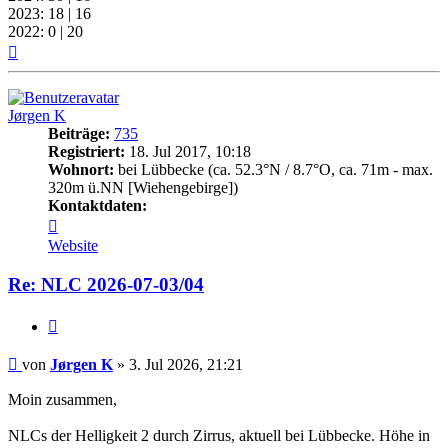
2023: 18 | 16
2022: 0 | 20
Nach
oben
Jørgen K
Beiträge:
735
Registriert:
18. Jul 2017, 10:18
Wohnort:
bei Lübbecke (ca. 52.3°N / 8.7°O, ca. 71m - max.
320m ü.NN [Wiehengebirge])
Kontaktdaten:
Kontaktdaten
von
Website
Jørgen
K
Re: NLC 2026-07-03/04
Zitat
Beitrag
von
Jørgen K
»
3. Jul 2026, 21:21
Moin zusammen,
NLCs der Helligkeit 2 durch Zirrus, aktuell bei Lübbecke. Höhe in