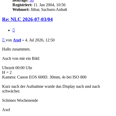
Beiträge:
36
Registriert:
11. Jan 2004, 10:56
Wohnort:
Jübar, Sachsen-Anhalt
Re: NLC 2026-07-03/04
Zitat
Beitrag
von
Axel
»
4. Jul 2026, 12:50
Hallo zusammen.
Auch von mir ein Bild:
Uhrzeit 00:00 Uhr
H = 2
Kamera: Canon EOS 600D. 30mm, 4s bei ISO 800
Kurz nach der Aufnahme wurde das Display nach und nach
schwächer.
Schönes Wochenende
Axel