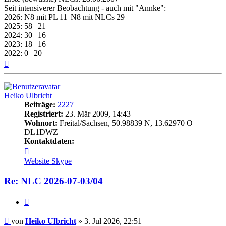
Seit intensiverer Beobachtung - auch mit "Annke":
2026: N8 mit PL 11| N8 mit NLCs 29
2025: 58 | 21
2024: 30 | 16
2023: 18 | 16
2022: 0 | 20
Nach
oben
Heiko Ulbricht
Beiträge:
2227
Registriert:
23. Mär 2009, 14:43
Wohnort:
Freital/Sachsen, 50.98839 N, 13.62970 O
DL1DWZ
Kontaktdaten:
Kontaktdaten
von
Website
Skype
Heiko
Ulbricht
Re: NLC 2026-07-03/04
Zitat
Beitrag
von
Heiko Ulbricht
»
3. Jul 2026, 22:51