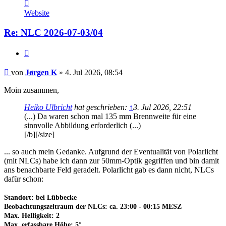
Kontaktdaten
von
Website
Jørgen
K
Re: NLC 2026-07-03/04
Zitat
Beitrag
von
Jørgen K
»
4. Jul 2026, 08:54
Moin zusammen,
Heiko Ulbricht
hat geschrieben:
↑
3. Jul 2026, 22:51
(...) Da waren schon mal 135 mm Brennweite für eine
sinnvolle Abbildung erforderlich (...)
[/b][/size]
... so auch mein Gedanke. Aufgrund der Eventualität von Polarlicht
(mit NLCs) habe ich dann zur 50mm-Optik gegriffen und bin damit
ans benachbarte Feld geradelt. Polarlicht gab es dann nicht, NLCs
dafür schon:
Standort: bei Lübbecke
Beobachtungszeitraum der NLCs: ca. 23:00 - 00:15 MESZ
Max. Helligkeit: 2
Max. erfassbare Höhe: 5°