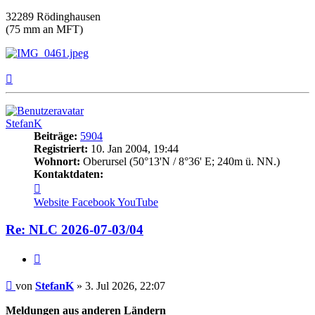
32289 Rödinghausen
(75 mm an MFT)
Nach
oben
StefanK
Beiträge:
5904
Registriert:
10. Jan 2004, 19:44
Wohnort:
Oberursel (50°13'N / 8°36' E; 240m ü. NN.)
Kontaktdaten:
Kontaktdaten
von
Website
Facebook
YouTube
StefanK
Re: NLC 2026-07-03/04
Zitat
Beitrag
von
StefanK
»
3. Jul 2026, 22:07
Meldungen aus anderen Ländern