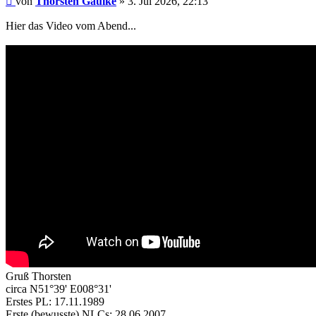
von
Thorsten Gaulke
»
3. Jul 2026, 22:13
Hier das Video vom Abend...
Gruß Thorsten
circa N51°39' E008°31'
Erstes PL: 17.11.1989
Erste (bewusste) NLCs: 28.06.2007