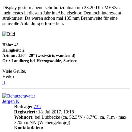
Display gestern abend sehr horizontnah um 23:20 Uhr MESZ…
mein erstes in diesem Jahr im Abendsektor. Dennoch interessant
strukturiert. Da waren schon mal 135 mm Brennweite für eine
sinnvolle Abbildung erforderlich:
Höhe: 4°
Helligkeit: 2
Azimut: 350°- 20° (westwärts wandernd)
Ort: Landberg bei Herzogswalde, Sachsen
Viele Grüße,
Heiko
Nach
oben
Jørgen K
Beiträge:
735
Registriert:
18. Jul 2017, 10:18
Wohnort:
bei Lübbecke (ca. 52.3°N / 8.7°O, ca. 71m - max.
320m ü.NN [Wiehengebirge])
Kontaktdaten: