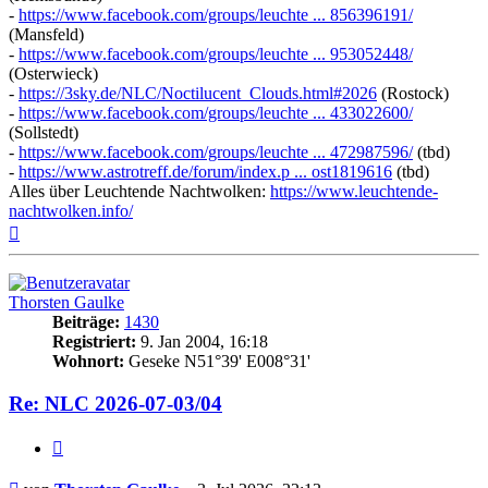
-
https://www.facebook.com/groups/leuchte ... 856396191/
(Mansfeld)
-
https://www.facebook.com/groups/leuchte ... 953052448/
(Osterwieck)
-
https://3sky.de/NLC/Noctilucent_Clouds.html#2026
(Rostock)
-
https://www.facebook.com/groups/leuchte ... 433022600/
(Sollstedt)
-
https://www.facebook.com/groups/leuchte ... 472987596/
(tbd)
-
https://www.astrotreff.de/forum/index.p ... ost1819616
(tbd)
Alles über Leuchtende Nachtwolken:
https://www.leuchtende-
nachtwolken.info/
Nach
oben
Thorsten Gaulke
Beiträge:
1430
Registriert:
9. Jan 2004, 16:18
Wohnort:
Geseke N51°39' E008°31'
Re: NLC 2026-07-03/04
Zitat
Beitrag