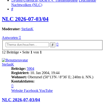
Foren-Übersicht
AKM e.V. Themengebiete
Leuchtende
Nachtwolken (NLC)
Suche
NLC 2026-07-03/04
Moderator:
StefanK
Antworten
Erweiterte
Suche
Suche
12 Beiträge • Seite
1
von
1
StefanK
Beiträge:
5904
Registriert:
10. Jan 2004, 19:44
Wohnort:
Oberursel (50°13'N / 8°36' E; 240m ü. NN.)
Kontaktdaten:
Kontaktdaten
von
Website
Facebook
YouTube
StefanK
NLC 2026-07-03/04