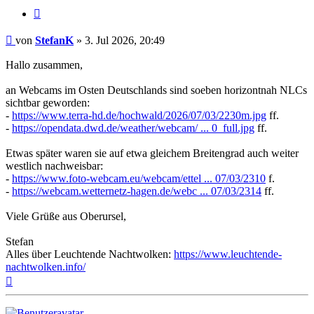
Zitat
Beitrag
von
StefanK
»
3. Jul 2026, 20:49
Hallo zusammen,
an Webcams im Osten Deutschlands sind soeben horizontnah NLCs
sichtbar geworden:
-
https://www.terra-hd.de/hochwald/2026/07/03/2230m.jpg
ff.
-
https://opendata.dwd.de/weather/webcam/ ... 0_full.jpg
ff.
Etwas später waren sie auf etwa gleichem Breitengrad auch weiter
westlich nachweisbar:
-
https://www.foto-webcam.eu/webcam/ettel ... 07/03/2310
f.
-
https://webcam.wetternetz-hagen.de/webc ... 07/03/2314
ff.
Viele Grüße aus Oberursel,
Stefan
Alles über Leuchtende Nachtwolken:
https://www.leuchtende-
nachtwolken.info/
Nach
oben