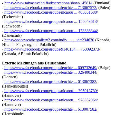
-
https://www.taivaanvahti.fi/observations/show/145814
(Finnland)
-
https://www.facebook.com/groups/leuchte ... 713067572/
(Polen)
-
https://www.facebook.com/groups/nlcarou ... 405051688/
(Tschechien)
-
https://www.facebook.com/groups/nlcarou ... 155048613/
(Schweden)
-
https://www.facebook.com/groups/nlcarou ... 178386344/
(Dänemark)
-
https://spaceweathergallery2.com/indiv_ ... _id=234630
(Kanada,
NL; aus Flugzeug, mit Polarlicht)
-
https://www.facebook.com/groups/9146134 ... 753092373/
(Kanada, AB; mit Polarlicht)
Externe Meldungen aus Deutschland
-
https://www.facebook.com/groups/leuchte ... 609732649/
(Balge)
-
https://www.facebook.com/groups/leuchte ... 326400344/
(Dorsten)
-
https://www.facebook.com/groups/leuchte ... 613067382/
(Hankensbüttel)
-
https://www.facebook.com/groups/nlcarou ... 395018789/
(Hannover)
-
https://www.facebook.com/groups/nlcarou ... 978352964/
(Hannover)
-
https://www.facebook.com/groups/leuchte ... 613007582/
(Hemsbünde)