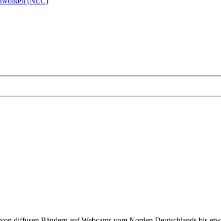
htwolken (NLC)
 von diffusen Bändern auf Webcams vom Norden Deutschlands bis etwa