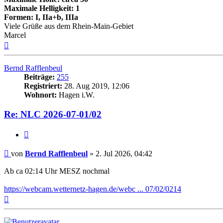
Maximale Helligkeit: 1
Formen: I, IIa+b, IIIa
Viele Grüße aus dem Rhein-Main-Gebiet
Marcel
Nach
oben
Bernd Rafflenbeul
Beiträge:
255
Registriert:
28. Aug 2019, 12:06
Wohnort:
Hagen i.W.
Re: NLC 2026-07-01/02
Zitat
Beitrag
von
Bernd Rafflenbeul
»
2. Jul 2026, 04:42
Ab ca 02:14 Uhr MESZ nochmal
https://webcam.wetternetz-hagen.de/webc ... 07/02/0214
Nach
oben