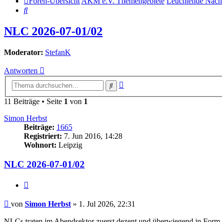
Foren-Übersicht
AKM e.V. Themengebiete
Leuchtende Nac
Suche
NLC 2026-07-01/02
Moderator:
StefanK
Antworten
Erweiterte
Suche
Suche
11 Beiträge • Seite
1
von
1
Simon Herbst
Beiträge:
1665
Registriert:
7. Jun 2016, 14:28
Wohnort:
Leipzig
NLC 2026-07-01/02
Zitat
Beitrag
von
Simon Herbst
»
1. Jul 2026, 22:31
NLCs traten im Abendsektor zuerst dezent und überwiegend in Form