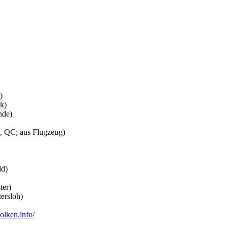
)
k)
nde)
 QC; aus Flugzeug)
ld)
er)
ersloh)
olken.info/