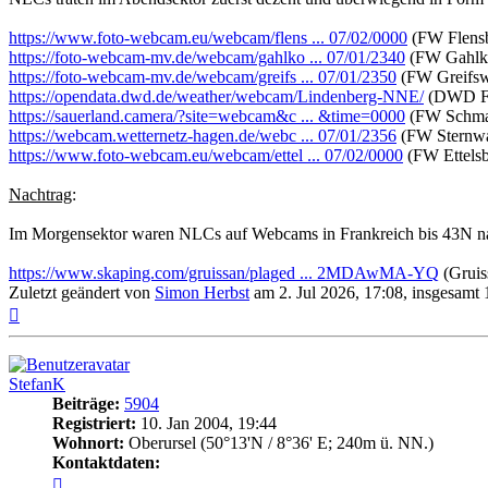
https://www.foto-webcam.eu/webcam/flens ... 07/02/0000
(FW Flensb
https://foto-webcam-mv.de/webcam/gahlko ... 07/01/2340
(FW Gahlk
https://foto-webcam-mv.de/webcam/greifs ... 07/01/2350
(FW Greifsw
https://opendata.dwd.de/weather/webcam/Lindenberg-NNE/
(DWD Fal
https://sauerland.camera/?site=webcam&c ... &time=0000
(FW Schmal
https://webcam.wetternetz-hagen.de/webc ... 07/01/2356
(FW Sternwa
https://www.foto-webcam.eu/webcam/ettel ... 07/02/0000
(FW Ettelsb
Nachtrag
:
Im Morgensektor waren NLCs auf Webcams in Frankreich bis 43N n
https://www.skaping.com/gruissan/plaged ... 2MDAwMA-YQ
(Gruis
Zuletzt geändert von
Simon Herbst
am 2. Jul 2026, 17:08, insgesamt 
Nach
oben
StefanK
Beiträge:
5904
Registriert:
10. Jan 2004, 19:44
Wohnort:
Oberursel (50°13'N / 8°36' E; 240m ü. NN.)
Kontaktdaten:
Kontaktdaten