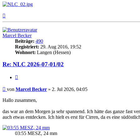
Nach
oben
Marcel Becker
Beiträge:
490
Registriert:
29. Aug 2016, 19:52
Wohnort:
Langen (Hessen)
Re: NLC 2026-07-01/02
Zitat
Beitrag
von
Marcel Becker
»
2. Jul 2026, 04:05
Hallo zusammen,
das war an dem Morgen ja sehr spannend. Ich hätte das ganze fast ve
auch etwas entdecken. Ich hielt es erst für Cirren, da es eine südös
03:55 MESZ, 24 mm