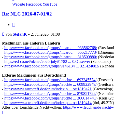
von
Website
Facebook
YouTube
StefanK
Re: NLC 2026-07-01/02
Zitat
Beitrag
von
StefanK
»
2. Jul 2026, 01:08
Meldungen aus anderen Ländern
-
https://www.facebook.com/groups/nlcarou ... 938562768/
(Russland
-
https://www.facebook.com/groups/nlcarou ... 555217773/
(Dänemar
-
https://www.facebook.com/groups/nlcarou ... 818509880/
(Niederla
-
https://ed-co.net/nlcnet/2026-july#1782 ... 0,Observer
(Schottland)
-
https://www.facebook.com/groups/9146134 ... 321424083/
(Kanada,
Externe Meldungen aus Deutschland
-
https://www.facebook.com/groups/leuchte ... 693245574/
(Dorsten)
-
https://www.facebook.com/groups/leuchte ... 609922949/
(Greifswa
-
https://www.astrotreff.de/forum/index.p ... ost1819421
(Grevenkop)
-
https://www.facebook.com/groups/leuchte ... 879851722/
(Neumünst
-
https://www.facebook.com/groups/leuchte ... 366614740/
(Kreis Güt
-
https://www.astrotreff.de/forum/index.p ... ost1819414
(tbd, 49.2°N)
Alles über Leuchtende Nachtwolken:
https://www.leuchtende-nachtw
Nach