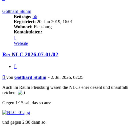
oben
Gotthard Stuhm
Beiträge:
56
Registriert:
20. Jun 2019, 16:01
Wohnort:
Flensburg
Kontaktdaten:
Kontaktdaten
von
Website
Gotthard
Stuhm
Re: NLC 2026-07-01/02
Zitat
Beitrag
von
Gotthard Stuhm
»
2. Jul 2026, 02:25
Auch im Raum Flensburg waren die NLCs eher dezent und unauffällig.
reichen.
Gegen 1:15 sah das so aus:
und gegen 2:30 dann so: