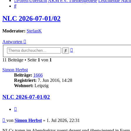
Foren-Übersicht
AKM e.V. Themengebiete
Leuchtende Nac
Suche
NLC 2026-07-01/02
Moderator:
StefanK
Antworten
Erweiterte
Suche
Suche
11 Beiträge • Seite
1
von
1
Simon Herbst
Beiträge:
1666
Registriert:
7. Jun 2016, 14:28
Wohnort:
Leipzig
NLC 2026-07-01/02
Zitat
Beitrag
von
Simon Herbst
»
1. Jul 2026, 22:31
NLCs traten im Abendsektor zuerst dezent und überwiegend in Form