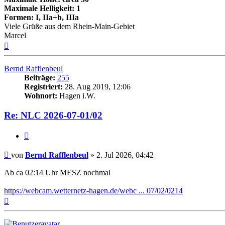
Maximale Helligkeit: 1
Formen: I, IIa+b, IIIa
Viele Grüße aus dem Rhein-Main-Gebiet
Marcel
Nach
oben
Bernd Rafflenbeul
Beiträge:
255
Registriert:
28. Aug 2019, 12:06
Wohnort:
Hagen i.W.
Re: NLC 2026-07-01/02
Zitat
Beitrag
von
Bernd Rafflenbeul
»
2. Jul 2026, 04:42
Ab ca 02:14 Uhr MESZ nochmal
https://webcam.wetternetz-hagen.de/webc ... 07/02/0214
Nach
oben