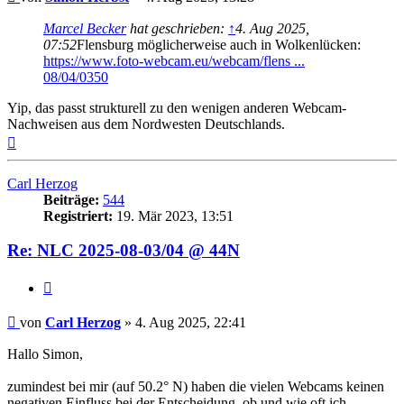
Marcel Becker
hat geschrieben:
↑
4. Aug 2025,
07:52
Flensburg möglicherweise auch in Wolkenlücken:
https://www.foto-webcam.eu/webcam/flens ...
08/04/0350
Yip, das passt strukturell zu den wenigen anderen Webcam-
Nachweisen aus dem Nordwesten Deutschlands.
Nach
oben
Carl Herzog
Beiträge:
544
Registriert:
19. Mär 2023, 13:51
Re: NLC 2025-08-03/04 @ 44N
Zitat
Beitrag
von
Carl Herzog
»
4. Aug 2025, 22:41
Hallo Simon,
zumindest bei mir (auf 50.2° N) haben die vielen Webcams keinen
negativen Einfluss bei der Entscheidung, ob und wie oft ich