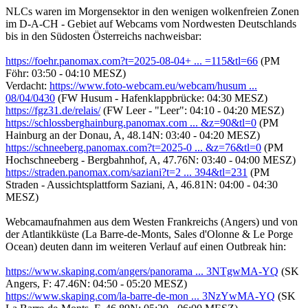
NLCs waren im Morgensektor in den wenigen wolkenfreien Zonen
im D-A-CH - Gebiet auf Webcams vom Nordwesten Deutschlands
bis in den Südosten Österreichs nachweisbar:
https://foehr.panomax.com?t=2025-08-04+ ... =115&tl=66
(PM
Föhr: 03:50 - 04:10 MESZ)
Verdacht:
https://www.foto-webcam.eu/webcam/husum ...
08/04/0430
(FW Husum - Hafenklappbrücke: 04:30 MESZ)
https://fgz31.de/relais/
(FW Leer - "Leer": 04:10 - 04:20 MESZ)
https://schlossberghainburg.panomax.com ... &z=90&tl=0
(PM
Hainburg an der Donau, A, 48.14N: 03:40 - 04:20 MESZ)
https://schneeberg.panomax.com?t=2025-0 ... &z=76&tl=0
(PM
Hochschneeberg - Bergbahnhof, A, 47.76N: 03:40 - 04:00 MESZ)
https://straden.panomax.com/saziani?t=2 ... 394&tl=231
(PM
Straden - Aussichtsplattform Saziani, A, 46.81N: 04:00 - 04:30
MESZ)
Webcamaufnahmen aus dem Westen Frankreichs (Angers) und von
der Atlantikküste (La Barre-de-Monts, Sales d'Olonne & Le Porge
Ocean) deuten dann im weiteren Verlauf auf einen Outbreak hin:
https://www.skaping.com/angers/panorama ... 3NTgwMA-YQ
(SK
Angers, F: 47.46N: 04:50 - 05:20 MESZ)
https://www.skaping.com/la-barre-de-mon ... 3NzYwMA-YQ
(SK