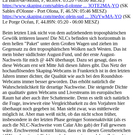
La Barre-de-Monts, F, 46.89N: 05:20 - 06:00 MESZ)
https://www.skaping.com/sables-d-olonne ... 3OTE2MA-YQ
(SK
Sables d'Olonne - Port Olona, F, 46.5N: 05:46 MESZ)
https://www.skaping.com/medoc-plein-sud ... 3NzYwMA-YQ
(SK
Le Porge Océan, F, 44.89N: 05:20 - 06:00 MESZ)
Beim letzten Link nicht von dem aufziehendem troposphärischen
Gewölk irritieren lassen! Die NLCs befinden sich horizontnah in
dem hellen "Paket" unter dem Großen Wagen und ziehen im
Gegensatz zu den troposphärischen Wolken nach Westen. Das ist
mein bisher südlichster August-Fund, und der erste August-
Nachweis für mich @ 44N überhaupt. Dazu sei gesagt, dass es
diese Webcam erst seit Mitte Juli diesen Jahres gibt. Das Netz der
hochauflösenden Skaping-Webcams in Frankreich ist in den letzten
Jahren immer dichter, die Qualität wie auch bei den Roundshot-
Webcams immer besser geworden. Das erhöht natürlich die
Wahrscheinlichkeit für derartige Nachweise. Die steigende Dichte
an qualitativ guten Webcams und Livestreams im europäischen
Raum hat aber auch ihre Schattenseite. Denn es stellt sich natürlich
die Frage, inwieweit eine Vergleichbarkeit zu den Vorjahren hier
überhaupt noch gegeben ist. Man sieht zwar, was mittlerweile
möglich ist. Aber man weiß nicht, ob das nicht schon früher,
insbesondere in der letzten Phase geringer Sonnenaktivität (als es
auch die NLC-Nachweise vom Calar Alto gab) der Fall gewesen
wäre. Erschwerend kommt hinzu, dass es in diesen Grenzbereichen