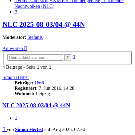
Foren-Übersicht
AKM e.V. Themengebiete
Leuchtende
Nachtwolken (NLC)
Suche
NLC 2025-08-03/04 @ 44N
Moderator:
StefanK
Antworten
Erweiterte
Suche
Suche
4 Beiträge • Seite
1
von
1
Simon Herbst
Beiträge:
1666
Registriert:
7. Jun 2016, 14:28
Wohnort:
Leipzig
NLC 2025-08-03/04 @ 44N
Zitat
Beitrag
von
Simon Herbst
»
4. Aug 2025, 07:34