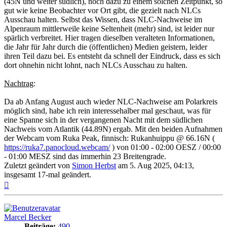
(45N und weiter südlich), noch dazu zu einem solchen Zeitpunkt, so
gut wie keine Beobachter vor Ort gibt, die gezielt nach NLCs
Ausschau halten. Selbst das Wissen, dass NLC-Nachweise im
Alpenraum mittlerweile keine Seltenheit (mehr) sind, ist leider nur
spärlich verbreitet. Hier tragen dieselben veralteten Informationen,
die Jahr für Jahr durch die (öffentlichen) Medien geistern, leider
ihren Teil dazu bei. Es entsteht da schnell der Eindruck, dass es sich
dort ohnehin nicht lohnt, nach NLCs Ausschau zu halten.
Nachtrag
:
Da ab Anfang August auch wieder NLC-Nachweise am Polarkreis
möglich sind, habe ich rein interessehalber mal geschaut, was für
eine Spanne sich in der vergangenen Nacht mit dem südlichen
Nachweis vom Atlantik (44.89N) ergab. Mit den beiden Aufnahmen
der Webcam vom Ruka Peak, finnisch: Rukanhuippu @ 66.16N (
https://ruka7.panocloud.webcam/
) von 01:00 - 02:00 OESZ / 00:00
- 01:00 MESZ sind das immerhin 23 Breitengrade.
Zuletzt geändert von
Simon Herbst
am 5. Aug 2025, 04:13,
insgesamt 17-mal geändert.
Nach
oben
Marcel Becker
Beiträge:
490