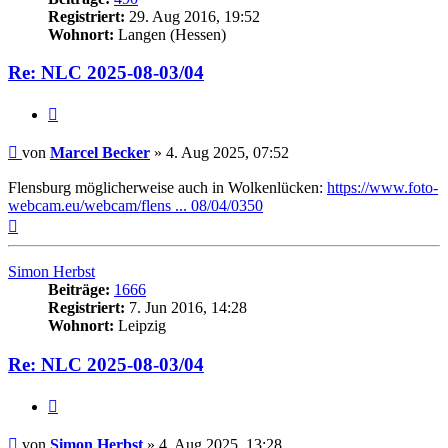
Registriert:
29. Aug 2016, 19:52
Wohnort:
Langen (Hessen)
Re: NLC 2025-08-03/04
Zitat
Beitrag
von
Marcel Becker
»
4. Aug 2025, 07:52
Flensburg möglicherweise auch in Wolkenlücken:
https://www.foto-
webcam.eu/webcam/flens ... 08/04/0350
Nach
oben
Simon Herbst
Beiträge:
1666
Registriert:
7. Jun 2016, 14:28
Wohnort:
Leipzig
Re: NLC 2025-08-03/04
Zitat
Beitrag
von
Simon Herbst
»
4. Aug 2025, 13:28