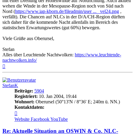
mit einer Drehung der Höhenwinde auf Nordrichtung. Auch aktuell
wehen die Winde in der Mesopause-Region noch von Süd nach
Nord (
https://www.iap-kborn.de/fileadmin/user ... _vel24.png
,
verfällt). Die Chancen auf NLCs in der D/A/CH-Region dürften
sich daher für die kommende Nacht allenfalls im Bereich des
statistischen Erwartungswertes (gut 60%) bewegen.
Viele Grüße aus Oberursel,
Stefan
Alles über Leuchtende Nachtwolken:
https://www.leuchtende-
nachtwolken.info/
Nach
oben
StefanK
Beiträge:
5904
Registriert:
10. Jan 2004, 19:44
Wohnort:
Oberursel (50°13'N / 8°36' E; 240m ü. NN.)
Kontaktdaten:
Kontaktdaten
von
Website
Facebook
YouTube
StefanK
Re: Aktuelle Situation an OSWIN & Co. NLC-