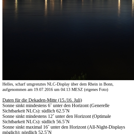
Helles, scharf umgrenztes NLC-Display über dem Rhein in Bonn,
aufgenommen am 19.07.2016 um 04:13 MESZ (eigenes Foto)
Daten für die Dekaden-Mitte (15./16. Juli)
Sonne sinkt mindestens 6˚ unter den Horizont (Generelle
Sichtbarkeit NLCs): südlich 62.5˚N
Sonne sinkt mindestens 12˚ unter den Horizont (Optimale
Sichtbarkeit NLCs): südlich 56.5˚N
Sonne sinkt maximal 16˚ unter den Horizont (All-Night-Displays
möglich): nördlich 52.5˚N