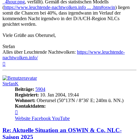
_4hour.png
, verfällt). Gemäß des statistischen Modells
(
https://www.leuchtende-nachtwolken.info ... .htm#oswin
) liegen
somit die Chancen bei 40%, dass irgendwann im Verlauf der
kommenden Nacht irgendwo in der D/A/CH-Region NLCs
gesichtet werden.
Viele Grüße aus Oberursel,
Stefan
Alles über Leuchtende Nachtwolken:
https://www.leuchtende-
nachtwolken.info/
Nach
oben
StefanK
Beiträge:
5904
Registriert:
10. Jan 2004, 19:44
Wohnort:
Oberursel (50°13'N / 8°36' E; 240m ü. NN.)
Kontaktdaten:
Kontaktdaten
von
Website
Facebook
YouTube
StefanK
Re: Aktuelle Situation an OSWIN & Co. NLC-
Saison 2025