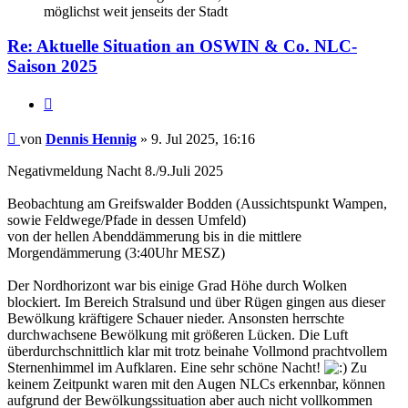
möglichst weit jenseits der Stadt
Re: Aktuelle Situation an OSWIN & Co. NLC-
Saison 2025
Zitat
Beitrag
von
Dennis Hennig
»
9. Jul 2025, 16:16
Negativmeldung Nacht 8./9.Juli 2025
Beobachtung am Greifswalder Bodden (Aussichtspunkt Wampen,
sowie Feldwege/Pfade in dessen Umfeld)
von der hellen Abenddämmerung bis in die mittlere
Morgendämmerung (3:40Uhr MESZ)
Der Nordhorizont war bis einige Grad Höhe durch Wolken
blockiert. Im Bereich Stralsund und über Rügen gingen aus dieser
Bewölkung kräftigere Schauer nieder. Ansonsten herrschte
durchwachsene Bewölkung mit größeren Lücken. Die Luft
überdurchschnittlich klar mit trotz beinahe Vollmond prachtvollem
Sternenhimmel im Aufklaren. Eine sehr schöne Nacht!
Zu
keinem Zeitpunkt waren mit den Augen NLCs erkennbar, können
aufgrund der Bewölkungssituation aber auch nicht vollkommen