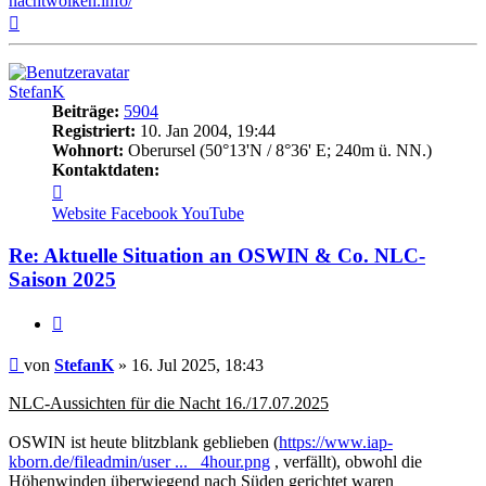
nachtwolken.info/
Nach
oben
StefanK
Beiträge:
5904
Registriert:
10. Jan 2004, 19:44
Wohnort:
Oberursel (50°13'N / 8°36' E; 240m ü. NN.)
Kontaktdaten:
Kontaktdaten
von
Website
Facebook
YouTube
StefanK
Re: Aktuelle Situation an OSWIN & Co. NLC-
Saison 2025
Zitat
Beitrag
von
StefanK
»
16. Jul 2025, 18:43
NLC-Aussichten für die Nacht 16./17.07.2025
OSWIN ist heute blitzblank geblieben (
https://www.iap-
kborn.de/fileadmin/user ... _4hour.png
, verfällt), obwohl die
Höhenwinden überwiegend nach Süden gerichtet waren