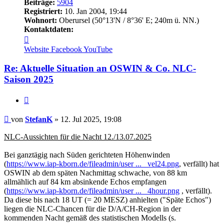
Beiträge:
5904
Registriert:
10. Jan 2004, 19:44
Wohnort:
Oberursel (50°13'N / 8°36' E; 240m ü. NN.)
Kontaktdaten:
Kontaktdaten
von
Website
Facebook
YouTube
StefanK
Re: Aktuelle Situation an OSWIN & Co. NLC-
Saison 2025
Zitat
Beitrag
von
StefanK
»
12. Jul 2025, 19:08
NLC-Aussichten für die Nacht 12./13.07.2025
Bei ganztägig nach Süden gerichteten Höhenwinden
(
https://www.iap-kborn.de/fileadmin/user ... _vel24.png
, verfällt) hat
OSWIN ab dem späten Nachmittag schwache, von 88 km
allmählich auf 84 km absinkende Echos empfangen
(
https://www.iap-kborn.de/fileadmin/user ... _4hour.png
, verfällt).
Da diese bis nach 18 UT (= 20 MESZ) anhielten ("Späte Echos")
liegen die NLC-Chancen für die D/A/CH-Region in der
kommenden Nacht gemäß des statistischen Modells (s.