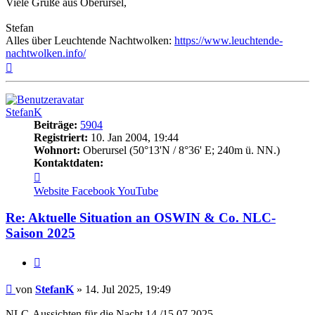
Viele Grüße aus Oberursel,
Stefan
Alles über Leuchtende Nachtwolken:
https://www.leuchtende-
nachtwolken.info/
Nach
oben
StefanK
Beiträge:
5904
Registriert:
10. Jan 2004, 19:44
Wohnort:
Oberursel (50°13'N / 8°36' E; 240m ü. NN.)
Kontaktdaten:
Kontaktdaten
von
Website
Facebook
YouTube
StefanK
Re: Aktuelle Situation an OSWIN & Co. NLC-
Saison 2025
Zitat
Beitrag
von
StefanK
»
14. Jul 2025, 19:49
NLC-Aussichten für die Nacht 14./15.07.2025