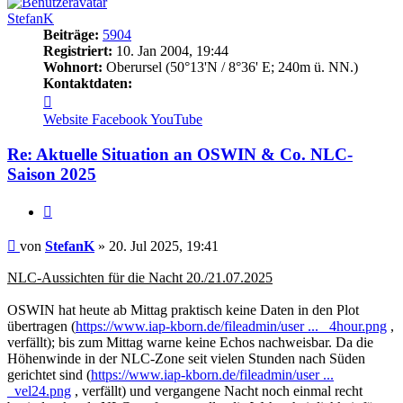
StefanK
Beiträge:
5904
Registriert:
10. Jan 2004, 19:44
Wohnort:
Oberursel (50°13'N / 8°36' E; 240m ü. NN.)
Kontaktdaten:
Kontaktdaten
von
Website
Facebook
YouTube
StefanK
Re: Aktuelle Situation an OSWIN & Co. NLC-
Saison 2025
Zitat
Beitrag
von
StefanK
»
20. Jul 2025, 19:41
NLC-Aussichten für die Nacht 20./21.07.2025
OSWIN hat heute ab Mittag praktisch keine Daten in den Plot
übertragen (
https://www.iap-kborn.de/fileadmin/user ... _4hour.png
,
verfällt); bis zum Mittag warne keine Echos nachweisbar. Da die
Höhenwinde in der NLC-Zone seit vielen Stunden nach Süden
gerichtet sind (
https://www.iap-kborn.de/fileadmin/user ...
_vel24.png
, verfällt) und vergangene Nacht noch einmal recht