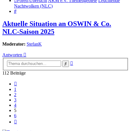
Foren-Übersicht
AKM e.V. Themengebiete
Leuchtende
Nachtwolken (NLC)
Suche
Aktuelle Situation an OSWIN & Co.
NLC-Saison 2025
Moderator:
StefanK
Antworten
Erweiterte
Suche
Suche
112 Beiträge
Vorherige
1
2
3
4
5
6
Nächste