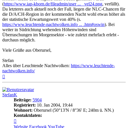
(
https://www.iap-kborn.de/fileadmin/user ... _vel24.png
, verfällt).
Da letzteres auch aktuell noch der Fall, liegen die NLC-Chancen für
die D/A/CH-Region in der kommenden Nacht wohl etwas höher als
der statistische Erwartungswert von 40% (s.
https://www.leuchtende-nachtwolken.info ... .htm#oswin
). Bei
weiter in Südrichtung wehenden Höhenwinden sind
Überraschungen im Morgensektor - wie zuletzt mehrfach erlebt -
durchaus möglich.
Viele Grüße aus Oberursel,
Stefan
Alles über Leuchtende Nachtwolken:
https://www.leuchtende-
nachtwolken.info/
Nach
oben
StefanK
Beiträge:
5904
Registriert:
10. Jan 2004, 19:44
Wohnort:
Oberursel (50°13'N / 8°36' E; 240m ü. NN.)
Kontaktdaten:
Kontaktdaten
von
Website
Facebook
YouTube