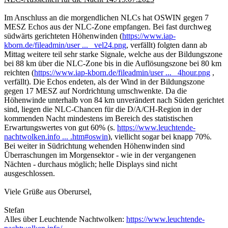
Im Anschluss an die morgendlichen NLCs hat OSWIN gegen 7
MESZ Echos aus der NLC-Zone empfangen. Bei fast durchweg
südwärts gerichteten Höhenwinden (
https://www.iap-
kborn.de/fileadmin/user ... _vel24.png
, verfällt) folgten dann ab
Mittag weitere teil sehr starke Signale, welche aus der Bildungszone
bei 88 km über die NLC-Zone bis in die Auflösungszone bei 80 km
reichten (
https://www.iap-kborn.de/fileadmin/user ... _4hour.png
,
verfällt). Die Echos endeten, als der Wind in der Bildungszone
gegen 17 MESZ auf Nordrichtung umschwenkte. Da die
Höhenwinde unterhalb von 84 km unverändert nach Süden gerichtet
sind, liegen die NLC-Chancen für die D/A/CH-Region in der
kommenden Nacht mindestens im Bereich des statistischen
Erwartungswertes von gut 60% (s.
https://www.leuchtende-
nachtwolken.info ... .htm#oswin
), viellicht sogar bei knapp 70%.
Bei weiter in Südrichtung wehenden Höhenwinden sind
Überraschungen im Morgensektor - wie in der vergangenen
Nächten - durchaus möglich; helle Displays sind nicht
ausgeschlossen.
Viele Grüße aus Oberursel,
Stefan
Alles über Leuchtende Nachtwolken:
https://www.leuchtende-