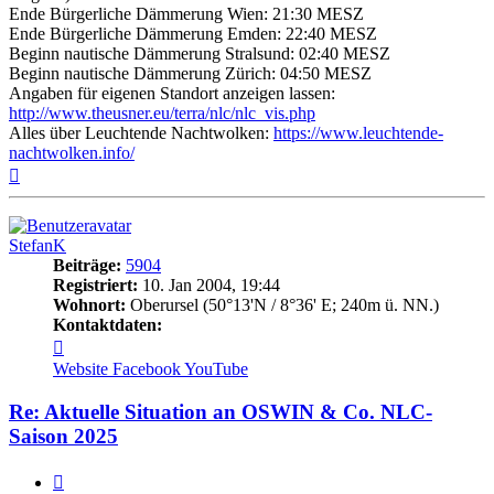
Ende Bürgerliche Dämmerung Wien: 21:30 MESZ
Ende Bürgerliche Dämmerung Emden: 22:40 MESZ
Beginn nautische Dämmerung Stralsund: 02:40 MESZ
Beginn nautische Dämmerung Zürich: 04:50 MESZ
Angaben für eigenen Standort anzeigen lassen:
http://www.theusner.eu/terra/nlc/nlc_vis.php
Alles über Leuchtende Nachtwolken:
https://www.leuchtende-
nachtwolken.info/
Nach
oben
StefanK
Beiträge:
5904
Registriert:
10. Jan 2004, 19:44
Wohnort:
Oberursel (50°13'N / 8°36' E; 240m ü. NN.)
Kontaktdaten:
Kontaktdaten
von
Website
Facebook
YouTube
StefanK
Re: Aktuelle Situation an OSWIN & Co. NLC-
Saison 2025
Zitat