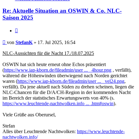
StefanK
Re: Aktuelle Situation an OSWIN & Co. NLC-
Saison 2025
Zitat
Beitrag
von
StefanK
»
17. Jul 2025, 16:54
NLC-Aussichten für die Nacht 17./18.07.2025
OSWIN hat sich heute erneut ohne Echos präsentiert
(
https://www.iap-kborn.de/fileadmin/user ... _4hour.png
, verfällt),
während die Höhenwinden überwiegend nach Norden gerichtet
waren (
https://www.iap-kborn.de/fileadmin/user ... _vel24.png
,
verfällt). Da jene aktuell nach Süden zu drehen scheinen, liegen die
NLC-Chancen für die D/A/CH-Region in der kommenden Nacht
im Bereich der statistisches Erwartungswerts von 40% (s.
https://www.leuchtende-nachtwolken.info ... .htm#oswin
).
Viele Grüße aus Oberursel,
Stefan
Alles über Leuchtende Nachtwolken:
https://www.leuchtende-
nachtwolken.info/