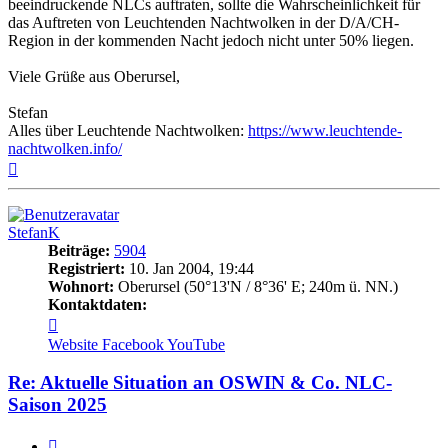
beeindruckende NLCs auftraten, sollte die Wahrscheinlichkeit für
das Auftreten von Leuchtenden Nachtwolken in der D/A/CH-
Region in der kommenden Nacht jedoch nicht unter 50% liegen.
Viele Grüße aus Oberursel,
Stefan
Alles über Leuchtende Nachtwolken:
https://www.leuchtende-
nachtwolken.info/
Nach
oben
StefanK
Beiträge:
5904
Registriert:
10. Jan 2004, 19:44
Wohnort:
Oberursel (50°13'N / 8°36' E; 240m ü. NN.)
Kontaktdaten:
Kontaktdaten
von
Website
Facebook
YouTube
StefanK
Re: Aktuelle Situation an OSWIN & Co. NLC-
Saison 2025
Zitat