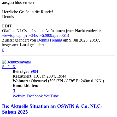
ausgeschlossen werden.
Herzliche Grüße in die Runde!
Dennis
EDIT:
Olaf hat NLCs auf seinen Aufnahmen jener Nacht entdeckt:
viewtopic.php?f=34&t=62909#p250613
Zuletzt geändert von
Dennis Hennig
am 9. Jul 2025, 23:37,
insgesamt 1-mal geändert.
Nach
oben
StefanK
Beiträge:
5904
Registriert:
10. Jan 2004, 19:44
Wohnort:
Oberursel (50°13'N / 8°36' E; 240m ü. NN.)
Kontaktdaten:
Kontaktdaten
von
Website
Facebook
YouTube
StefanK
Re: Aktuelle Situation an OSWIN & Co. NLC-
Saison 2025