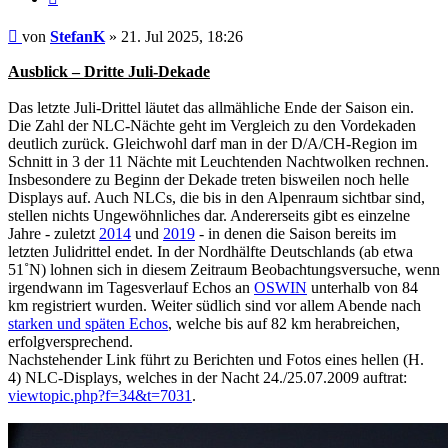
Beitrag
von
StefanK
»
21. Jul 2025, 18:26
Ausblick – Dritte Juli-Dekade
Das letzte Juli-Drittel läutet das allmähliche Ende der Saison ein.
Die Zahl der NLC-Nächte geht im Vergleich zu den Vordekaden
deutlich zurück. Gleichwohl darf man in der D/A/CH-Region im
Schnitt in 3 der 11 Nächte mit Leuchtenden Nachtwolken rechnen.
Insbesondere zu Beginn der Dekade treten bisweilen noch helle
Displays auf. Auch NLCs, die bis in den Alpenraum sichtbar sind,
stellen nichts Ungewöhnliches dar. Andererseits gibt es einzelne
Jahre - zuletzt
2014
und
2019
- in denen die Saison bereits im
letzten Julidrittel endet. In der Nordhälfte Deutschlands (ab etwa
51˚N) lohnen sich in diesem Zeitraum Beobachtungsversuche, wenn
irgendwann im Tagesverlauf Echos an
OSWIN
unterhalb von 84
km registriert wurden. Weiter südlich sind vor allem Abende nach
starken und späten Echos
, welche bis auf 82 km herabreichen,
erfolgversprechend.
Nachstehender Link führt zu Berichten und Fotos eines hellen (H.
4) NLC-Displays, welches in der Nacht 24./25.07.2009 auftrat:
viewtopic.php?f=34&t=7031
.