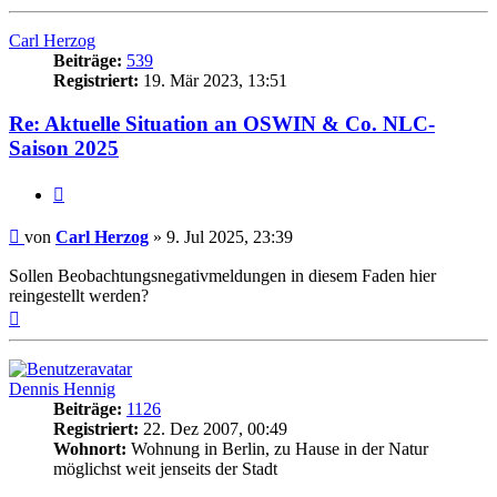
oben
Carl Herzog
Beiträge:
539
Registriert:
19. Mär 2023, 13:51
Re: Aktuelle Situation an OSWIN & Co. NLC-
Saison 2025
Zitat
Beitrag
von
Carl Herzog
»
9. Jul 2025, 23:39
Sollen Beobachtungsnegativmeldungen in diesem Faden hier
reingestellt werden?
Nach
oben
Dennis Hennig
Beiträge:
1126
Registriert:
22. Dez 2007, 00:49
Wohnort:
Wohnung in Berlin, zu Hause in der Natur
möglichst weit jenseits der Stadt