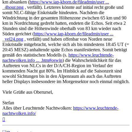
km absanken (
https://www.iap-kborn.de/fileadmin/user ...
_4hour.png
, verfällt). Letzteres könnte auf initial recht große und
somit NLC-fähige Eiskristalle hindeuten. Nachdem die
Windrichtung in der gesamten Höhenzone zwischen 65 km und 90
km in Nordrichtung gedreht hatten, endeten die Echos. Seit etwa 2
Stunden sind die Höhenwinde oberhalb von 83 km wieder nach
Süden gerichtet (
https://www.iap-kborn.de/fileadmin/user ...
_vel24.png
, verfällt) und haben offenbar von Norden neue
Eiskristalle mitgebracht, welche sich als bis mindestens 18:45 UT (=
20:45 MESZ) anhaltende späte Echos manifestierten. Somit beträgt
gemäß des statistischen Modells (s.
https://www.leuchtende-
nachtwolken.info ... .htm#oswin
) die Wahrscheinlichkeit für das
Auftreten von NLCs in der D/A/CH-Region im Verlauf der
kommenden Nacht gut 80%. Im Hinblick auf die Saisonzeit sind
sowohl Sichtungen bis in den Alpenraum als auch das Auftreten
heller Displays insbesondere im Morgensektor noch einmal möglich.
Viele Grüße aus Oberursel,
Stefan
Alles über Leuchtende Nachtwolken:
https://www.leuchtende-
nachtwolken.info/
Nach
oben