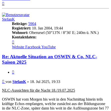
Nach
oben
StefanK
Beiträge:
5904
Registriert:
10. Jan 2004, 19:44
Wohnort:
Oberursel (50°13'N / 8°36' E; 240m ü. NN.)
Kontaktdaten:
Kontaktdaten
von
Website
Facebook
YouTube
StefanK
Re: Aktuelle Situation an OSWIN & Co. NLC-
Saison 2025
Zitat
Beitrag
von
StefanK
»
18. Jul 2025, 19:33
NLC-Aussichten für die Nacht 18./19.07.2025
OSWIN hat vom Morgen bis weit in den Nachmittag hinein teils
kräftige Echos empfangen, welche zunächst aus der Bildungszone
in die NLC-Zone, später dann bis weit in die Auflösungszone bei 77