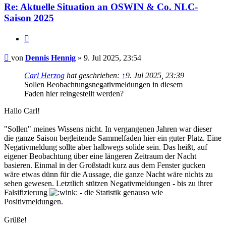
Re: Aktuelle Situation an OSWIN & Co. NLC-
Saison 2025
Zitat
Beitrag
von
Dennis Hennig
»
9. Jul 2025, 23:54
Carl Herzog
hat geschrieben:
↑
9. Jul 2025, 23:39
Sollen Beobachtungsnegativmeldungen in diesem
Faden hier reingestellt werden?
Hallo Carl!
"Sollen" meines Wissens nicht. In vergangenen Jahren war dieser
die ganze Saison begleitende Sammelfaden hier ein guter Platz. Eine
Negativmeldung sollte aber halbwegs solide sein. Das heißt, auf
eigener Beobachtung über eine längeren Zeitraum der Nacht
basieren. Einmal in der Großstadt kurz aus dem Fenster gucken
wäre etwas dünn für die Aussage, die ganze Nacht wäre nichts zu
sehen gewesen. Letztlich stützen Negativmeldungen - bis zu ihrer
Falsifizierung
- die Statistik genauso wie
Positivmeldungen.
Grüße!