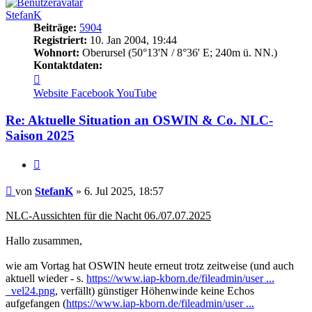
StefanK
Beiträge:
5904
Registriert:
10. Jan 2004, 19:44
Wohnort:
Oberursel (50°13'N / 8°36' E; 240m ü. NN.)
Kontaktdaten:
Kontaktdaten
von
Website
Facebook
YouTube
StefanK
Re: Aktuelle Situation an OSWIN & Co. NLC-
Saison 2025
Zitat
Beitrag
von
StefanK
»
6. Jul 2025, 18:57
NLC-Aussichten für die Nacht 06./07.07.2025
Hallo zusammen,
wie am Vortag hat OSWIN heute erneut trotz zeitweise (und auch
aktuell wieder - s.
https://www.iap-kborn.de/fileadmin/user ...
_vel24.png
, verfällt) günstiger Höhenwinde keine Echos
aufgefangen (
https://www.iap-kborn.de/fileadmin/user ...