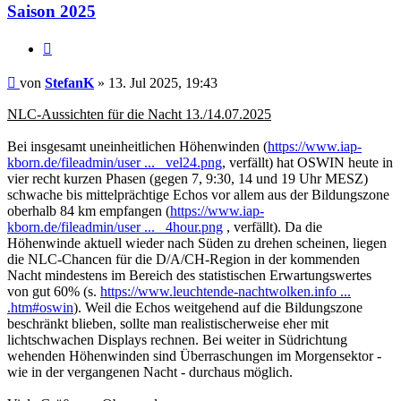
Saison 2025
Zitat
Beitrag
von
StefanK
»
13. Jul 2025, 19:43
NLC-Aussichten für die Nacht 13./14.07.2025
Bei insgesamt uneinheitlichen Höhenwinden (
https://www.iap-
kborn.de/fileadmin/user ... _vel24.png
, verfällt) hat OSWIN heute in
vier recht kurzen Phasen (gegen 7, 9:30, 14 und 19 Uhr MESZ)
schwache bis mittelprächtige Echos vor allem aus der Bildungszone
oberhalb 84 km empfangen (
https://www.iap-
kborn.de/fileadmin/user ... _4hour.png
, verfällt). Da die
Höhenwinde aktuell wieder nach Süden zu drehen scheinen, liegen
die NLC-Chancen für die D/A/CH-Region in der kommenden
Nacht mindestens im Bereich des statistischen Erwartungswertes
von gut 60% (s.
https://www.leuchtende-nachtwolken.info ...
.htm#oswin
). Weil die Echos weitgehend auf die Bildungszone
beschränkt blieben, sollte man realistischerweise eher mit
lichtschwachen Displays rechnen. Bei weiter in Südrichtung
wehenden Höhenwinden sind Überraschungen im Morgensektor -
wie in der vergangenen Nacht - durchaus möglich.