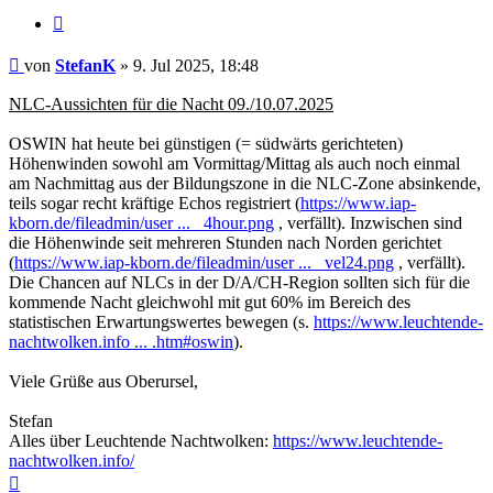
Zitat
Beitrag
von
StefanK
»
9. Jul 2025, 18:48
NLC-Aussichten für die Nacht 09./10.07.2025
OSWIN hat heute bei günstigen (= südwärts gerichteten)
Höhenwinden sowohl am Vormittag/Mittag als auch noch einmal
am Nachmittag aus der Bildungszone in die NLC-Zone absinkende,
teils sogar recht kräftige Echos registriert (
https://www.iap-
kborn.de/fileadmin/user ... _4hour.png
, verfällt). Inzwischen sind
die Höhenwinde seit mehreren Stunden nach Norden gerichtet
(
https://www.iap-kborn.de/fileadmin/user ... _vel24.png
, verfällt).
Die Chancen auf NLCs in der D/A/CH-Region sollten sich für die
kommende Nacht gleichwohl mit gut 60% im Bereich des
statistischen Erwartungswertes bewegen (s.
https://www.leuchtende-
nachtwolken.info ... .htm#oswin
).
Viele Grüße aus Oberursel,
Stefan
Alles über Leuchtende Nachtwolken:
https://www.leuchtende-
nachtwolken.info/
Nach