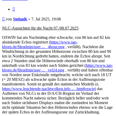
Zitat
Beitrag
von
StefanK
»
7. Jul 2025, 19:08
NLC-Aussichten für die Nacht 07./08.07.2025
OSWIN hat am Nachmittag eher schwache, von 86 km auf 82 km
absinkende Echos registriert (
https://www.iap-
kborn.de/fileadmin/user ... _4hour.png
, verfällt). Nachdem die
Windrichtung in der gesamten Höhenzone zwischen 80 km und 90
km in Nordrichtung gedreht hatten, endeten die Echos abrupt. Seit
etwa 2 Stunden sind die Höhenwinde oberhalb von 86 km und
unterhalb von 83 km wieder nach Süden gerichtet (
https://www.iap-
kborn.de/fileadmin/user ... _vel24.png
, verfällt) und haben offenbar
von Norden neue Eiskristalle mitgebracht, welche sich nach 18 UT
(= 20 MESZ) als schwache späte Echos in der Auflösungszone
manifestierten. Somit ist gemäß des statistischen Modells (s.
https://www.leuchtende-nachtwolken.info ... .htm#oswin
) das
Auftreten von NLCs in der D/A/CH-Region im Verlauf der
kommenden Nacht nahezu sicher. Bezüglich heller und/oder weit
nach Süden sichtbarer Displays mahnt die zumindest im Moment
nicht optimale Situation bei den Höhenwinden ebenso wie die Lage
der späten Echos in der Auflösungszone zur Zurückhaltung.