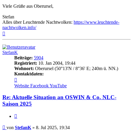
Viele Grüße aus Oberursel,
Stefan
Alles über Leuchtende Nachtwolken:
https://www.leuchtende-
nachtwolken.info/
Nach
oben
StefanK
Beiträge:
5904
Registriert:
10. Jan 2004, 19:44
Wohnort:
Oberursel (50°13'N / 8°36' E; 240m ü. NN.)
Kontaktdaten:
Kontaktdaten
von
Website
Facebook
YouTube
StefanK
Re: Aktuelle Situation an OSWIN & Co. NLC-
Saison 2025
Zitat
Beitrag
von
StefanK
»
8. Jul 2025, 19:34