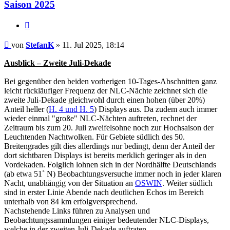
Saison 2025
Zitat
Beitrag
von
StefanK
»
11. Jul 2025, 18:14
Ausblick – Zweite Juli-Dekade
Bei gegenüber den beiden vorherigen 10-Tages-Abschnitten ganz
leicht rückläufiger Frequenz der NLC-Nächte zeichnet sich die
zweite Juli-Dekade gleichwohl durch einen hohen (über 20%)
Anteil heller (
H. 4 und H. 5
) Displays aus. Da zudem auch immer
wieder einmal "große" NLC-Nächten auftreten, rechnet der
Zeitraum bis zum 20. Juli zweifelsohne noch zur Hochsaison der
Leuchtenden Nachtwolken. Für Gebiete südlich des 50.
Breitengrades gilt dies allerdings nur bedingt, denn der Anteil der
dort sichtbaren Displays ist bereits merklich geringer als in den
Vordekaden. Folglich lohnen sich in der Nordhälfte Deutschlands
(ab etwa 51˚ N) Beobachtungsversuche immer noch in jeder klaren
Nacht, unabhängig von der Situation an
OSWIN
. Weiter südlich
sind in erster Linie Abende nach deutlichen Echos im Bereich
unterhalb von 84 km erfolgversprechend.
Nachstehende Links führen zu Analysen und
Beobachtungssammlungen einiger bedeutender NLC-Displays,
welche in der zweiten Juli-Dekade auftraten.