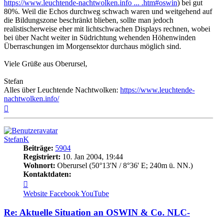
https://www.leuchtende-nachtwolken.info ... .htm#oswin
) bei gut
80%. Weil die Echos durchweg schwach waren und weitgehend auf
die Bildungszone beschränkt blieben, sollte man jedoch
realistischerweise eher mit lichtschwachen Displays rechnen, wobei
bei über Nacht weiter in Südrichtung wehenden Höhenwinden
Überraschungen im Morgensektor durchaus möglich sind.
Viele Grüße aus Oberursel,
Stefan
Alles über Leuchtende Nachtwolken:
https://www.leuchtende-
nachtwolken.info/
Nach
oben
StefanK
Beiträge:
5904
Registriert:
10. Jan 2004, 19:44
Wohnort:
Oberursel (50°13'N / 8°36' E; 240m ü. NN.)
Kontaktdaten:
Kontaktdaten
von
Website
Facebook
YouTube
StefanK
Re: Aktuelle Situation an OSWIN & Co. NLC-