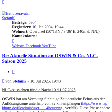
Nach
oben
StefanK
Beiträge:
5904
Registriert:
10. Jan 2004, 19:44
Wohnort:
Oberursel (50°13'N / 8°36' E; 240m ü. NN.)
Kontaktdaten:
Kontaktdaten
von
Website
Facebook
YouTube
StefanK
Re: Aktuelle Situation an OSWIN & Co. NLC-
Saison 2025
Zitat
Beitrag
von
StefanK
»
10. Jul 2025, 19:43
NLC-Aussichten für die Nacht 10./11.07.2025
OSWIN hat am Vormittag für einige Zeit deutliche Echos aus der
Auflösungszone unterhalb von 82 km empfangen (
https://www.iap-
kborn.de/fileadmin/user ... _4hour.png
, verfällt). Diese Phase endete