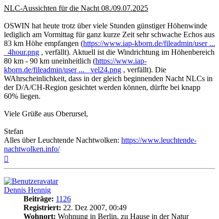
NLC-Aussichten für die Nacht 08./09.07.2025
OSWIN hat heute trotz über viele Stunden günstiger Höhenwinde
lediglich am Vormittag für ganz kurze Zeit sehr schwache Echos aus
83 km Höhe empfangen (
https://www.iap-kborn.de/fileadmin/user ...
_4hour.png
, verfällt). Aktuell ist die Windrichtung im Höhenbereich
80 km - 90 km uneinheitlich (
https://www.iap-
kborn.de/fileadmin/user ... _vel24.png
, verfällt). Die
WAhrscheinlichkeit, dass in der gleich beginnenden Nacht NLCs in
der D/A/CH-Region gesichtet werden können, dürfte bei knapp
60% liegen.
Viele Grüße aus Oberursel,
Stefan
Alles über Leuchtende Nachtwolken:
https://www.leuchtende-
nachtwolken.info/
Nach
oben
Dennis Hennig
Beiträge:
1126
Registriert:
22. Dez 2007, 00:49
Wohnort:
Wohnung in Berlin, zu Hause in der Natur