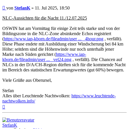
Beitrag
von
StefanK
»
11. Jul 2025, 18:50
NLC-Aussichten für die Nacht 11./12.07.2025
OSWIN hat am Vormittag für einige Zeit teils starke und von der
Bildingszone in die NLC-Zone absinkende Echos registriert
(
https://www.iap-kborn.de/fileadmin/user ... _4hour.png
, verfällt).
Diese Phase endete mit Ausbildung einer Windscherung bei 84 km
Höhe; seitdem sind die Höhenwinde nur noch unterhalb jener
Marke nach Süden gerichtet (
https://www.iap-
kborn.de/fileadmin/user ... _vel24.png
, verfällt). Die Chancen auf
NLCs in der D/A/CH-Region dürften sich für die kommende Nacht
im Bereich des statistischen Erwartungswertes (gut 60%) bewegen.
Viele Grüße aus Oberursel,
Stefan
Alles über Leuchtende Nachtwolken:
https://www.leuchtende-
nachtwolken.info/
Nach
oben
StefanK