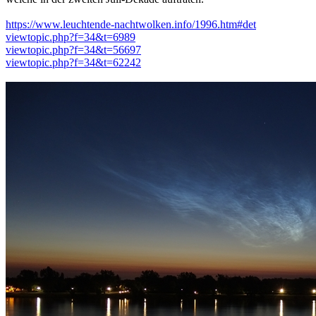
https://www.leuchtende-nachtwolken.info/1996.htm#det
viewtopic.php?f=34&t=6989
viewtopic.php?f=34&t=56697
viewtopic.php?f=34&t=62242