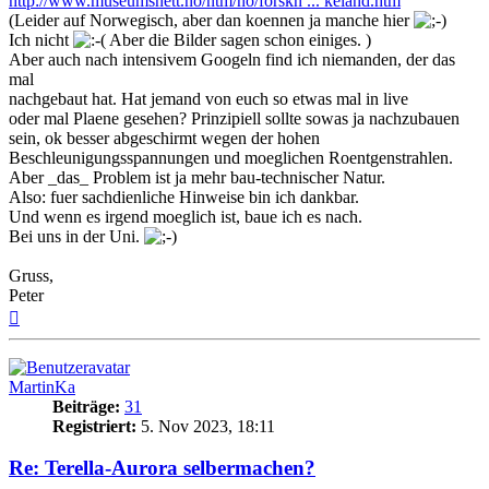
http://www.museumsnett.no/ntm/no/forskn ... keland.htm
(Leider auf Norwegisch, aber dan koennen ja manche hier
Ich nicht
Aber die Bilder sagen schon einiges. )
Aber auch nach intensivem Googeln find ich niemanden, der das
mal
nachgebaut hat. Hat jemand von euch so etwas mal in live
oder mal Plaene gesehen? Prinzipiell sollte sowas ja nachzubauen
sein, ok besser abgeschirmt wegen der hohen
Beschleunigungsspannungen und moeglichen Roentgenstrahlen.
Aber _das_ Problem ist ja mehr bau-technischer Natur.
Also: fuer sachdienliche Hinweise bin ich dankbar.
Und wenn es irgend moeglich ist, baue ich es nach.
Bei uns in der Uni.
Gruss,
Peter
Nach
oben
MartinKa
Beiträge:
31
Registriert:
5. Nov 2023, 18:11
Re: Terella-Aurora selbermachen?