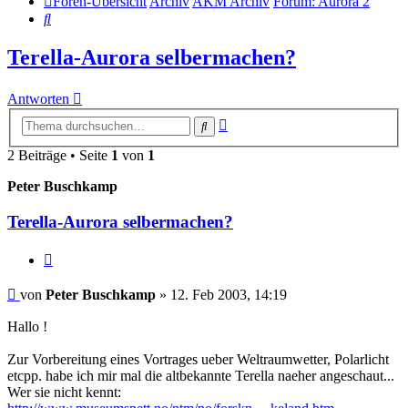
Foren-Übersicht
Archiv
AKM Archiv
Forum: Aurora 2
Suche
Terella-Aurora selbermachen?
Antworten
Erweiterte
Suche
Suche
2 Beiträge • Seite
1
von
1
Peter Buschkamp
Terella-Aurora selbermachen?
Zitat
Beitrag
von
Peter Buschkamp
»
12. Feb 2003, 14:19
Hallo !
Zur Vorbereitung eines Vortrages ueber Weltraumwetter, Polarlicht
etcpp. habe ich mir mal die altbekannte Terella naeher angeschaut...
Wer sie nicht kennt: