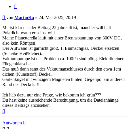
Zitat
Beitrag
von
MartinKa
»
24. Mär 2025, 20:19
Mir ist klar das der Beitrag 22 jahre alt ist, mancher will halt
Polarlicht wann er selbst will.
Meine Planetterella läuft mit einer Brennspannung von 300V DC,
also kein Röntgen!
Der Aufwand ist garnicht groß. 1l Einmachglas, Deckel ersetzen
(Scheibe Heißkleber).
Vakuumpumpe ist das Problem ca. 100Pa sind nötig. Elektrik einer
Fliegenklatsche.
Das muß dann samt des Vakuumanschlusses durch den etwa 1cm
dichen (Kunststoff) Deckel.
Gartenkugel mit winzigem Magneten hinten, Gegenpol am anderen
Rand des Deckels!!!
Ich hab dazu nur eine Frage, wie bekomm ich grün???
Du hast keine ausreichende Berechtigung, um die Dateianhänge
dieses Beitrags anzusehen.
Nach
oben
Antworten