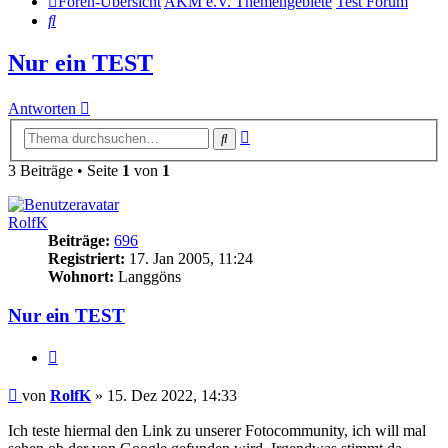
Foren-Übersicht
AKM e.V. Themengebiete
Test Forum
Suche
Nur ein TEST
Antworten
Erweiterte
Suche
Suche
3 Beiträge • Seite
1
von
1
RolfK
Beiträge:
696
Registriert:
17. Jan 2005, 11:24
Wohnort:
Langgöns
Nur ein TEST
Zitat
Beitrag
von
RolfK
»
15. Dez 2022, 14:33
Ich teste hiermal den Link zu unserer Fotocommunity, ich will mal