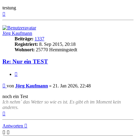
testung
Nach
oben
Jörg Kaufmann
Beiträge:
1337
Registriert:
8. Sep 2015, 20:18
Wohnort:
25770 Hemmingstedt
Re: Nur ein TEST
Zitat
Beitrag
von
Jörg Kaufmann
»
21. Jan 2026, 22:48
noch ein Test
Ich nehm` das Wetter so wie es ist. Es gibt eh im Moment kein
anderes.
Nach
oben
Antworten