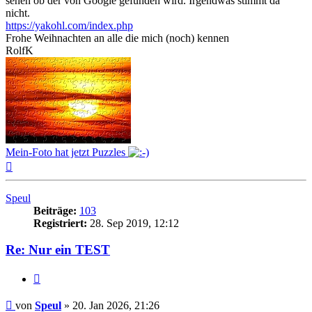
sehen ob der von Google gefunden wird. Irgendwas stimmt da
nicht.
https://yakohl.com/index.php
Frohe Weihnachten an alle die mich (noch) kennen
RolfK
Mein-Foto hat jetzt Puzzles
Nach
oben
Speul
Beiträge:
103
Registriert:
28. Sep 2019, 12:12
Re: Nur ein TEST
Zitat
Beitrag
von
Speul
»
20. Jan 2026, 21:26