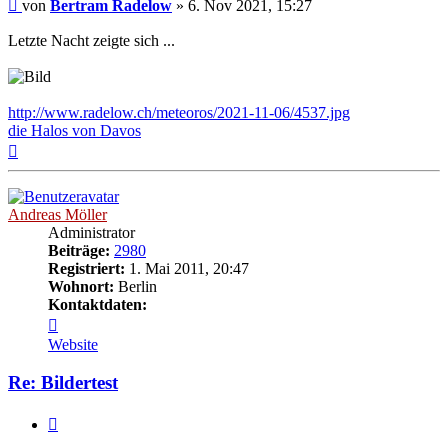
Beitrag
von
Bertram Radelow
»
6. Nov 2021, 15:27
Letzte Nacht zeigte sich ...
http://www.radelow.ch/meteoros/2021-11-06/4537.jpg
die Halos von Davos
Nach
oben
Andreas Möller
Administrator
Beiträge:
2980
Registriert:
1. Mai 2011, 20:47
Wohnort:
Berlin
Kontaktdaten:
Kontaktdaten
von
Website
Andreas
Möller
Re: Bildertest
Zitat