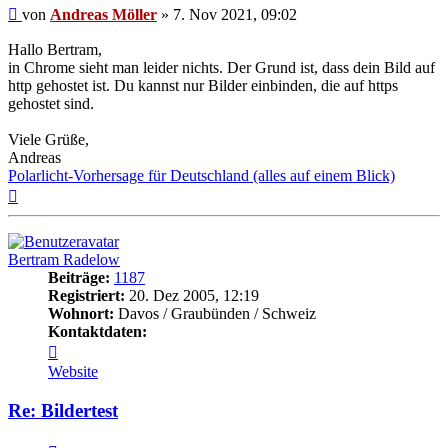
Beitrag
von
Andreas Möller
»
7. Nov 2021, 09:02
Hallo Bertram,
in Chrome sieht man leider nichts. Der Grund ist, dass dein Bild auf
http gehostet ist. Du kannst nur Bilder einbinden, die auf https
gehostet sind.
Viele Grüße,
Andreas
Polarlicht-Vorhersage für Deutschland (alles auf einem Blick)
Nach
oben
Bertram Radelow
Beiträge:
1187
Registriert:
20. Dez 2005, 12:19
Wohnort:
Davos / Graubünden / Schweiz
Kontaktdaten:
Kontaktdaten
von
Website
Bertram
Radelow
Re: Bildertest