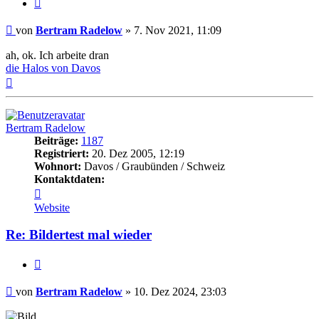
Zitat
Beitrag
von
Bertram Radelow
»
7. Nov 2021, 11:09
ah, ok. Ich arbeite dran
die Halos von Davos
Nach
oben
Bertram Radelow
Beiträge:
1187
Registriert:
20. Dez 2005, 12:19
Wohnort:
Davos / Graubünden / Schweiz
Kontaktdaten:
Kontaktdaten
von
Website
Bertram
Radelow
Re: Bildertest mal wieder
Zitat
Beitrag
von
Bertram Radelow
»
10. Dez 2024, 23:03