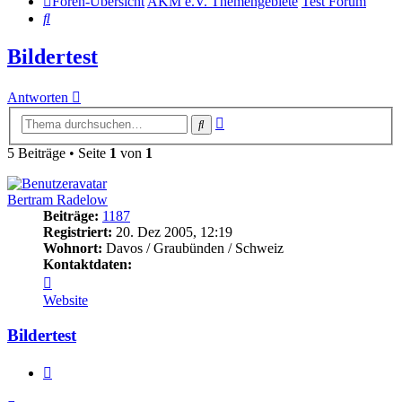
Foren-Übersicht
AKM e.V. Themengebiete
Test Forum
Suche
Bildertest
Antworten
Erweiterte
Suche
Suche
5 Beiträge • Seite
1
von
1
Bertram Radelow
Beiträge:
1187
Registriert:
20. Dez 2005, 12:19
Wohnort:
Davos / Graubünden / Schweiz
Kontaktdaten:
Kontaktdaten
von
Website
Bertram
Radelow
Bildertest
Zitat