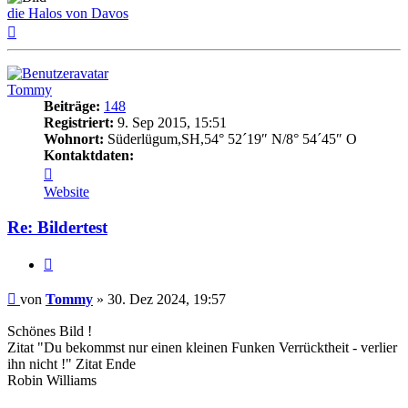
die Halos von Davos
Nach
oben
Tommy
Beiträge:
148
Registriert:
9. Sep 2015, 15:51
Wohnort:
Süderlügum,SH,54° 52´19″ N/8° 54´45″ O
Kontaktdaten:
Kontaktdaten
von
Website
Tommy
Re: Bildertest
Zitat
Beitrag
von
Tommy
»
30. Dez 2024, 19:57
Schönes Bild !
Zitat "Du bekommst nur einen kleinen Funken Verrücktheit - verlier
ihn nicht !" Zitat Ende
Robin Williams