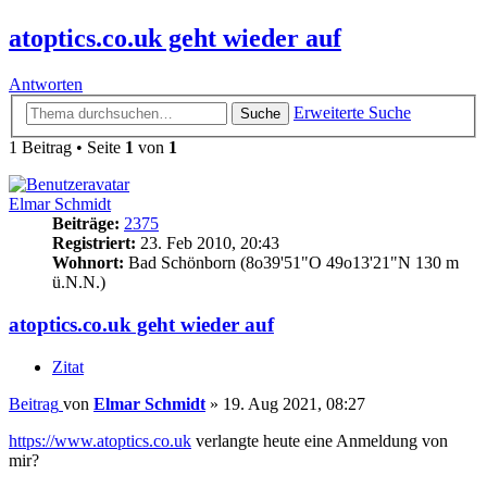
atoptics.co.uk geht wieder auf
Antworten
Erweiterte Suche
Suche
1 Beitrag • Seite
1
von
1
Elmar Schmidt
Beiträge:
2375
Registriert:
23. Feb 2010, 20:43
Wohnort:
Bad Schönborn (8o39'51"O 49o13'21"N 130 m
ü.N.N.)
atoptics.co.uk geht wieder auf
Zitat
Beitrag
von
Elmar Schmidt
»
19. Aug 2021, 08:27
https://www.atoptics.co.uk
verlangte heute eine Anmeldung von
mir?