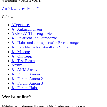
4 Beiträge • Seite
1
von
1
Zurück zu „Test Forum“
Gehe zu
Allgemeines
↳ Ankündigungen
AKM e.V. Themengebiete
↳ Polarlicht und Astronomie
↳ Halos und atmosphärische Erscheinungen
↳ Leuchtende Nachtwolken (NLC)
↳ Meteore
↳ Off-Topic
↳ Test Forum
Archiv
↳ AKM Archiv
↳ Forum: Aurora
↳ Forum: Aurora 2
↳ Forum: Aurora 3
↳ Forum: Halos
Wer ist online?
Mitglieder in diesem Forum: 0 Mitglieder und 25 Gäste