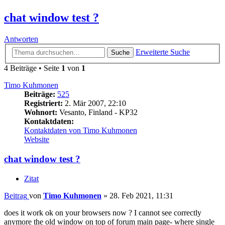
chat window test ?
Antworten
Erweiterte Suche
Suche
4 Beiträge • Seite
1
von
1
Timo Kuhmonen
Beiträge:
525
Registriert:
2. Mär 2007, 22:10
Wohnort:
Vesanto, Finland - KP32
Kontaktdaten:
Kontaktdaten von Timo Kuhmonen
Website
chat window test ?
Zitat
Beitrag
von
Timo Kuhmonen
»
28. Feb 2021, 11:31
does it work ok on your browsers now ? I cannot see correctly
anymore the old window on top of forum main page- where single