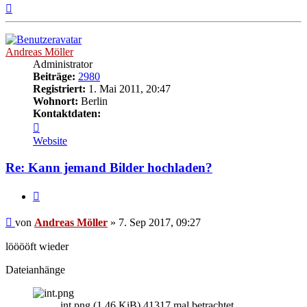
Nach
oben
Andreas Möller
Administrator
Beiträge:
2980
Registriert:
1. Mai 2011, 20:47
Wohnort:
Berlin
Kontaktdaten:
Kontaktdaten
von
Website
Andreas
Möller
Re: Kann jemand Bilder hochladen?
Zitat
Beitrag
von
Andreas Möller
»
7. Sep 2017, 09:27
lööööft wieder
Dateianhänge
int.png (1.46 KiB) 41317 mal betrachtet