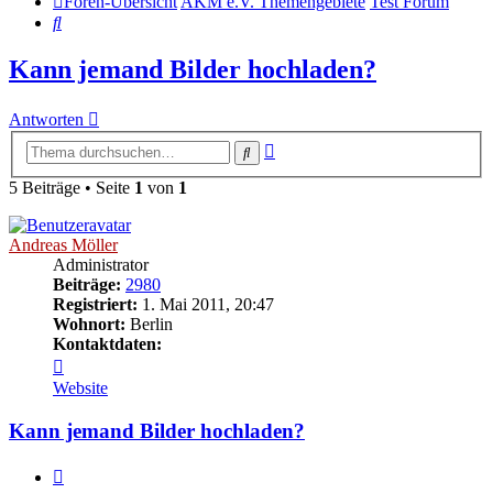
Foren-Übersicht
AKM e.V. Themengebiete
Test Forum
Suche
Kann jemand Bilder hochladen?
Antworten
Erweiterte
Suche
Suche
5 Beiträge • Seite
1
von
1
Andreas Möller
Administrator
Beiträge:
2980
Registriert:
1. Mai 2011, 20:47
Wohnort:
Berlin
Kontaktdaten:
Kontaktdaten
von
Website
Andreas
Möller
Kann jemand Bilder hochladen?
Zitat