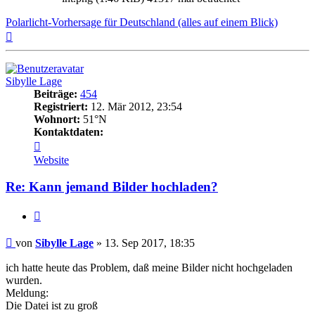
Polarlicht-Vorhersage für Deutschland (alles auf einem Blick)
Nach
oben
Sibylle Lage
Beiträge:
454
Registriert:
12. Mär 2012, 23:54
Wohnort:
51°N
Kontaktdaten:
Kontaktdaten
von
Website
Sibylle
Lage
Re: Kann jemand Bilder hochladen?
Zitat
Beitrag
von
Sibylle Lage
»
13. Sep 2017, 18:35
ich hatte heute das Problem, daß meine Bilder nicht hochgeladen
wurden.
Meldung:
Die Datei ist zu groß