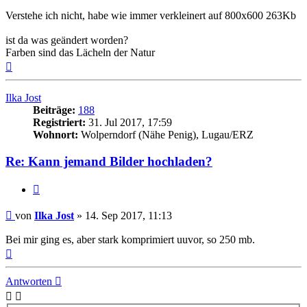
Verstehe ich nicht, habe wie immer verkleinert auf 800x600 263Kb
ist da was geändert worden?
Farben sind das Lächeln der Natur
Nach
oben
Ilka Jost
Beiträge:
188
Registriert:
31. Jul 2017, 17:59
Wohnort:
Wolperndorf (Nähe Penig), Lugau/ERZ
Re: Kann jemand Bilder hochladen?
Zitat
Beitrag
von
Ilka Jost
»
14. Sep 2017, 11:13
Bei mir ging es, aber stark komprimiert uuvor, so 250 mb.
Nach
oben
Antworten