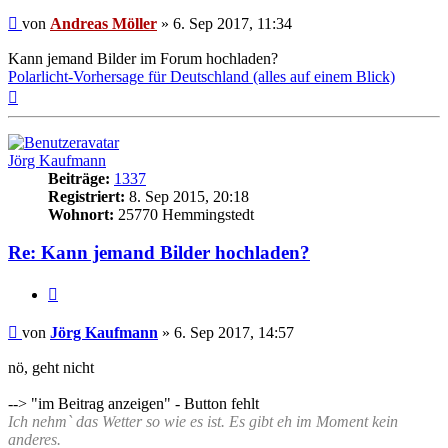
Beitrag
von
Andreas Möller
»
6. Sep 2017, 11:34
Kann jemand Bilder im Forum hochladen?
Polarlicht-Vorhersage für Deutschland (alles auf einem Blick)
Nach
oben
Jörg Kaufmann
Beiträge:
1337
Registriert:
8. Sep 2015, 20:18
Wohnort:
25770 Hemmingstedt
Re: Kann jemand Bilder hochladen?
Zitat
Beitrag
von
Jörg Kaufmann
»
6. Sep 2017, 14:57
nö, geht nicht
--> "im Beitrag anzeigen" - Button fehlt
Ich nehm` das Wetter so wie es ist. Es gibt eh im Moment kein
anderes.