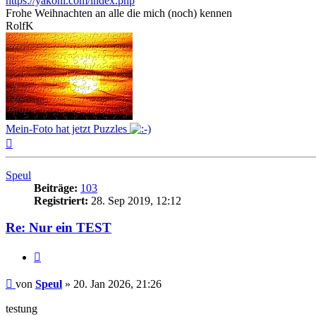
https://yakohl.com/index.php
Frohe Weihnachten an alle die mich (noch) kennen
RolfK
Mein-Foto hat jetzt Puzzles
Nach
oben
Speul
Beiträge:
103
Registriert:
28. Sep 2019, 12:12
Re: Nur ein TEST
Zitat
Beitrag
von
Speul
»
20. Jan 2026, 21:26
testung