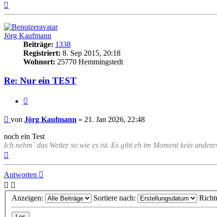
Nach
oben
Jörg Kaufmann
Beiträge:
1338
Registriert:
8. Sep 2015, 20:18
Wohnort:
25770 Hemmingstedt
Re: Nur ein TEST
Zitat
Beitrag
von
Jörg Kaufmann
»
21. Jan 2026, 22:48
noch ein Test
Ich nehm` das Wetter so wie es ist. Es gibt eh im Moment kein andere
Nach
oben
Antworten
Anzeigen:
Sortiere nach:
Richt