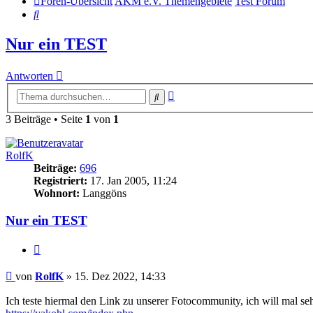
Foren-Übersicht
AKM e.V. Themengebiete
Test Forum
Suche
Nur ein TEST
Antworten
Erweiterte
Suche
Suche
3 Beiträge • Seite
1
von
1
RolfK
Beiträge:
696
Registriert:
17. Jan 2005, 11:24
Wohnort:
Langgöns
Nur ein TEST
Zitat
Beitrag
von
RolfK
»
15. Dez 2022, 14:33
Ich teste hiermal den Link zu unserer Fotocommunity, ich will mal s