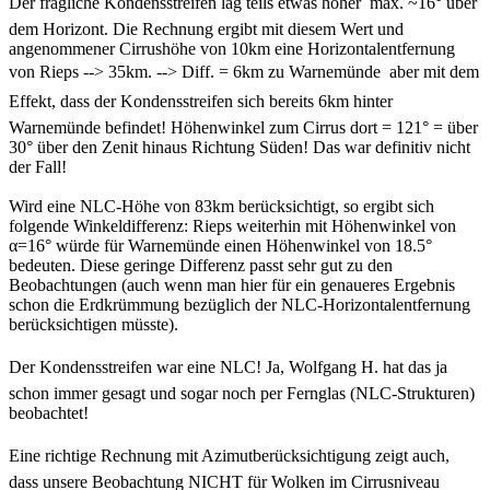
Der fragliche Kondensstreifen lag teils etwas höher  max. ~16° über
dem Horizont. Die Rechnung ergibt mit diesem Wert und
angenommener Cirrushöhe von 10km eine Horizontalentfernung
von Rieps --> 35km. --> Diff. = 6km zu Warnemünde  aber mit dem
Effekt, dass der Kondensstreifen sich bereits 6km hinter
Warnemünde befindet! Höhenwinkel zum Cirrus dort = 121° = über
30° über den Zenit hinaus Richtung Süden! Das war definitiv nicht
der Fall!
Wird eine NLC-Höhe von 83km berücksichtigt, so ergibt sich
folgende Winkeldifferenz: Rieps weiterhin mit Höhenwinkel von
α=16° würde für Warnemünde einen Höhenwinkel von 18.5°
bedeuten. Diese geringe Differenz passt sehr gut zu den
Beobachtungen (auch wenn man hier für ein genaueres Ergebnis
schon die Erdkrümmung bezüglich der NLC-Horizontalentfernung
berücksichtigen müsste).
Der Kondensstreifen war eine NLC! Ja, Wolfgang H. hat das ja
schon immer gesagt und sogar noch per Fernglas (NLC-Strukturen)
beobachtet!
Eine richtige Rechnung mit Azimutberücksichtigung zeigt auch,
dass unsere Beobachtung NICHT für Wolken im Cirrusniveau