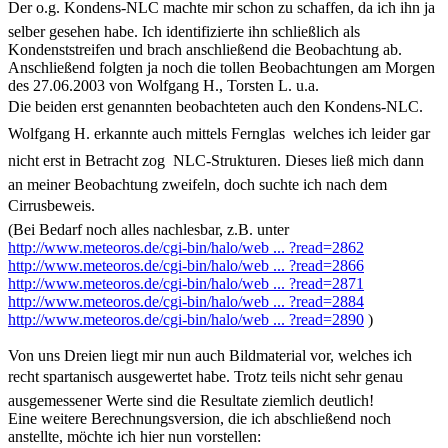
Der o.g. Kondens-NLC machte mir schon zu schaffen, da ich ihn ja
selber gesehen habe. Ich identifizierte ihn schließlich als
Kondenststreifen und brach anschließend die Beobachtung ab.
Anschließend folgten ja noch die tollen Beobachtungen am Morgen
des 27.06.2003 von Wolfgang H., Torsten L. u.a.
Die beiden erst genannten beobachteten auch den Kondens-NLC.
Wolfgang H. erkannte auch mittels Fernglas  welches ich leider gar
nicht erst in Betracht zog  NLC-Strukturen. Dieses ließ mich dann
an meiner Beobachtung zweifeln, doch suchte ich nach dem
Cirrusbeweis.
(Bei Bedarf noch alles nachlesbar, z.B. unter
http://www.meteoros.de/cgi-bin/halo/web ... ?read=2862
http://www.meteoros.de/cgi-bin/halo/web ... ?read=2866
http://www.meteoros.de/cgi-bin/halo/web ... ?read=2871
http://www.meteoros.de/cgi-bin/halo/web ... ?read=2884
http://www.meteoros.de/cgi-bin/halo/web ... ?read=2890
)
Von uns Dreien liegt mir nun auch Bildmaterial vor, welches ich
recht spartanisch ausgewertet habe. Trotz teils nicht sehr genau
ausgemessener Werte sind die Resultate ziemlich deutlich!
Eine weitere Berechnungsversion, die ich abschließend noch
anstellte, möchte ich hier nun vorstellen: