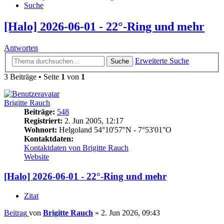
Suche
[Halo] 2026-06-01 - 22°-Ring und mehr
Antworten
Erweiterte Suche
Suche
3 Beiträge • Seite
1
von
1
Brigitte Rauch
Beiträge:
548
Registriert:
2. Jun 2005, 12:17
Wohnort:
Helgoland 54°10'57''N - 7°53'01''O
Kontaktdaten:
Kontaktdaten von Brigitte Rauch
Website
[Halo] 2026-06-01 - 22°-Ring und mehr
Zitat
Beitrag
von
Brigitte Rauch
»
2. Jun 2026, 09:43