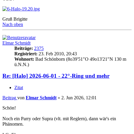
Gruß Brigitte
Nach oben
Elmar Schmidt
Beiträge:
2375
Registriert:
23. Feb 2010, 20:43
Wohnort:
Bad Schönborn (8o39'51"O 49o13'21"N 130 m
ü.N.N.)
Re: [Halo] 2026-06-01 - 22°-Ring und mehr
Zitat
Beitrag
von
Elmar Schmidt
»
2. Jun 2026, 12:01
Schön!
Noch ein Parry oder Supra (vlt. mit Reglern), dann wär's ein
Phänomen.