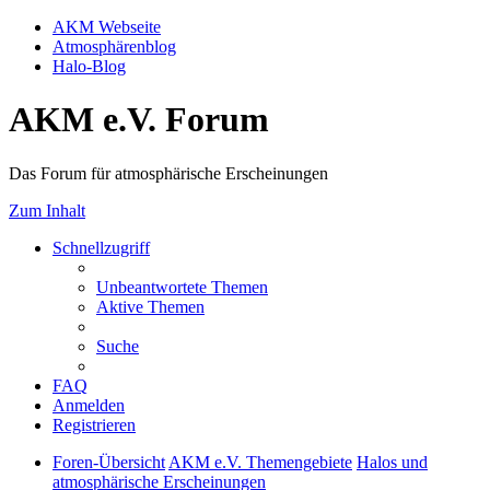
AKM Webseite
Atmosphärenblog
Halo-Blog
AKM e.V. Forum
Das Forum für atmosphärische Erscheinungen
Zum Inhalt
Schnellzugriff
Unbeantwortete Themen
Aktive Themen
Suche
FAQ
Anmelden
Registrieren
Foren-Übersicht
AKM e.V. Themengebiete
Halos und
atmosphärische Erscheinungen