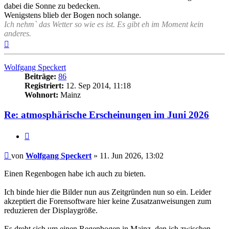
dabei die Sonne zu bedecken.
Wenigstens blieb der Bogen noch solange.
Ich nehm` das Wetter so wie es ist. Es gibt eh im Moment kein
anderes.
Nach
oben
Wolfgang Speckert
Beiträge:
86
Registriert:
12. Sep 2014, 11:18
Wohnort:
Mainz
Re: atmosphärische Erscheinungen im Juni 2026
Zitat
Beitrag
von
Wolfgang Speckert
»
11. Jun 2026, 13:02
Einen Regenbogen habe ich auch zu bieten.
Ich binde hier die Bilder nun aus Zeitgründen nun so ein. Leider
akzeptiert die Forensoftware hier keine Zusatzanweisungen zum
reduzieren der Displaygröße.
Es dreht sich um einen Regenbogen in Mainz, den ich zwischen