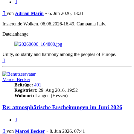
Zitat
Beitrag
von
Adrian Marin
»
6. Jun 2026, 18:31
Irisierende Wolken. 06.06.2026-16.49. Campania Italy.
Dateianhänge
Unity, solidarity and harmony among the peoples of Europe.
Nach
oben
Marcel Becker
Beiträge:
491
Registriert:
29. Aug 2016, 19:52
Wohnort:
Langen (Hessen)
Re: atmosphärische Erscheinungen im Juni 2026
Zitat
Beitrag
von
Marcel Becker
»
8. Jun 2026, 07:41