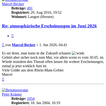
Marcel Becker
Beiträge:
491
Registriert:
29. Aug 2016, 19:52
Wohnort:
Langen (Hessen)
Re: atmosphärische Erscheinungen im Juni 2026
Zitat
Beitrag
von
Marcel Becker
»
1. Jun 2026, 04:41
Es sei denn, man kann in die Zukunft schauen
Gehört aber sicher noch zum Mai, vor allem wenn es vom 30.05. ist.
Würde trotzdem den Thread offen lassen für weitere Erscheinungen,
zumal ja jetzt wirklich Juni ist.
Viele Grüße aus dem Rhein-Main-Gebiet
Marcel
Nach
oben
Peter Krämer
Beiträge:
1054
Registriert:
18. Jan 2004, 16:19