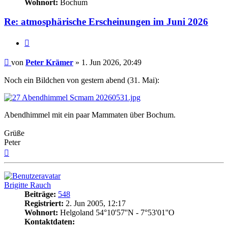
Wohnort:
Bochum
Re: atmosphärische Erscheinungen im Juni 2026
Zitat
Beitrag
von
Peter Krämer
»
1. Jun 2026, 20:49
Noch ein Bildchen von gestern abend (31. Mai):
Abendhimmel mit ein paar Mammaten über Bochum.
Grüße
Peter
Nach
oben
Brigitte Rauch
Beiträge:
548
Registriert:
2. Jun 2005, 12:17
Wohnort:
Helgoland 54°10'57''N - 7°53'01''O
Kontaktdaten: