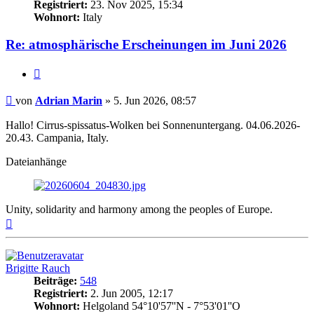
Registriert:
23. Nov 2025, 15:34
Wohnort:
Italy
Re: atmosphärische Erscheinungen im Juni 2026
Zitat
Beitrag
von
Adrian Marin
»
5. Jun 2026, 08:57
Hallo! Cirrus-spissatus-Wolken bei Sonnenuntergang. 04.06.2026-
20.43. Campania, Italy.
Dateianhänge
Unity, solidarity and harmony among the peoples of Europe.
Nach
oben
Brigitte Rauch
Beiträge:
548
Registriert:
2. Jun 2005, 12:17
Wohnort:
Helgoland 54°10'57''N - 7°53'01''O