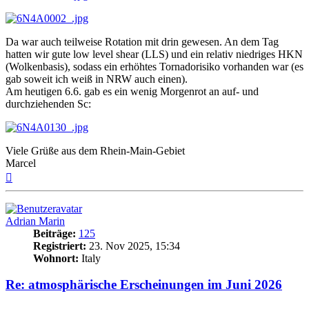
Da war auch teilweise Rotation mit drin gewesen. An dem Tag
hatten wir gute low level shear (LLS) und ein relativ niedriges HKN
(Wolkenbasis), sodass ein erhöhtes Tornadorisiko vorhanden war (es
gab soweit ich weiß in NRW auch einen).
Am heutigen 6.6. gab es ein wenig Morgenrot an auf- und
durchziehenden Sc:
Viele Grüße aus dem Rhein-Main-Gebiet
Marcel
Nach
oben
Adrian Marin
Beiträge:
125
Registriert:
23. Nov 2025, 15:34
Wohnort:
Italy
Re: atmosphärische Erscheinungen im Juni 2026