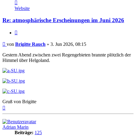
Kontaktdaten
von
Website
Brigitte
Rauch
Re: atmosphärische Erscheinungen im Juni 2026
Zitat
Beitrag
von
Brigitte Rauch
»
3. Jun 2026, 08:15
Gestern Abend zwischen zwei Regengebieten brannte plötzlich der
Himmel über Helgoland.
Gruß von Brigitte
Nach
oben
Adrian Marin
Beiträge:
125