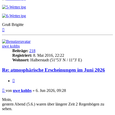
Gruß Brigitte
Nach
oben
uwe kohbs
Beiträge:
218
Registriert:
8. Mai 2016, 22:22
Wohnort:
Halberstadt (51°53' N / 11°3' E)
Re: atmosphärische Erscheinungen im Juni 2026
Zitat
Beitrag
von
uwe kohbs
»
6. Jun 2026, 09:28
Moin,
gestern Abend (5.6.) waren über längere Zeit 2 Regenbögen zu
sehen.