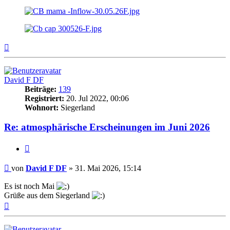
Nach
oben
David F DF
Beiträge:
139
Registriert:
20. Jul 2022, 00:06
Wohnort:
Siegerland
Re: atmosphärische Erscheinungen im Juni 2026
Zitat
Beitrag
von
David F DF
»
31. Mai 2026, 15:14
Es ist noch Mai
Grüße aus dem Siegerland
Nach
oben