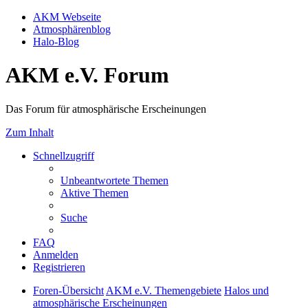
AKM Webseite
Atmosphärenblog
Halo-Blog
AKM e.V. Forum
Das Forum für atmosphärische Erscheinungen
Zum Inhalt
Schnellzugriff
Unbeantwortete Themen
Aktive Themen
Suche
FAQ
Anmelden
Registrieren
Foren-Übersicht
AKM e.V. Themengebiete
Halos und
atmosphärische Erscheinungen