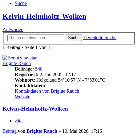
Suche
Kelvin-Helmholtz-Wolken
Antworten
Erweiterte Suche
Suche
1 Beitrag • Seite
1
von
1
Brigitte Rauch
Beiträge:
548
Registriert:
2. Jun 2005, 12:17
Wohnort:
Helgoland 54°10'57''N - 7°53'01''O
Kontaktdaten:
Kontaktdaten von Brigitte Rauch
Website
Kelvin-Helmholtz-Wolken
Zitat
Beitrag
von
Brigitte Rauch
»
10. Mai 2026, 17:16