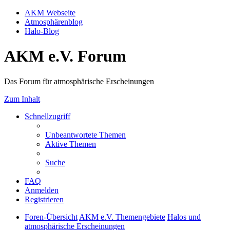
AKM Webseite
Atmosphärenblog
Halo-Blog
AKM e.V. Forum
Das Forum für atmosphärische Erscheinungen
Zum Inhalt
Schnellzugriff
Unbeantwortete Themen
Aktive Themen
Suche
FAQ
Anmelden
Registrieren
Foren-Übersicht
AKM e.V. Themengebiete
Halos und
atmosphärische Erscheinungen