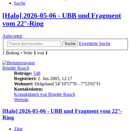
Suche
[Halo] 2026-05-06 - UBB und Fragment
vom 22°-Ring
Antworten
Erweiterte Suche
Suche
1 Beitrag • Seite
1
von
1
Brigitte Rauch
Beiträge:
548
Registriert:
2. Jun 2005, 12:17
Wohnort:
Helgoland 54°10'57''N - 7°53'01''O
Kontaktdaten:
Kontaktdaten von Brigitte Rauch
Website
[Halo] 2026-05-06 - UBB und Fragment vom 22°-
Ring
Zitat