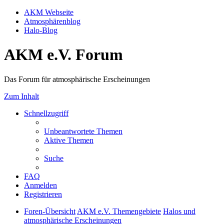
AKM Webseite
Atmosphärenblog
Halo-Blog
AKM e.V. Forum
Das Forum für atmosphärische Erscheinungen
Zum Inhalt
Schnellzugriff
Unbeantwortete Themen
Aktive Themen
Suche
FAQ
Anmelden
Registrieren
Foren-Übersicht
AKM e.V. Themengebiete
Halos und
atmosphärische Erscheinungen