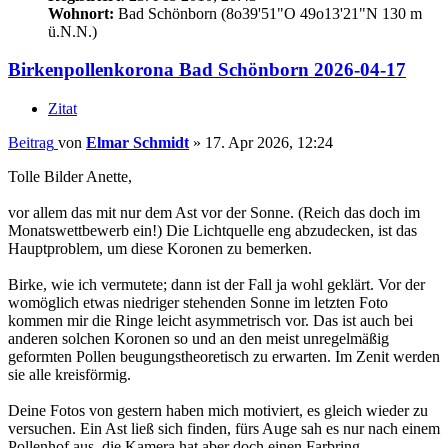
Wohnort:
Bad Schönborn (8o39'51"O 49o13'21"N 130 m
ü.N.N.)
Birkenpollenkorona Bad Schönborn 2026-04-17
Zitat
Beitrag
von
Elmar Schmidt
»
17. Apr 2026, 12:24
Tolle Bilder Anette,
vor allem das mit nur dem Ast vor der Sonne. (Reich das doch im
Monatswettbewerb ein!) Die Lichtquelle eng abzudecken, ist das
Hauptproblem, um diese Koronen zu bemerken.
Birke, wie ich vermutete; dann ist der Fall ja wohl geklärt. Vor der
womöglich etwas niedriger stehenden Sonne im letzten Foto
kommen mir die Ringe leicht asymmetrisch vor. Das ist auch bei
anderen solchen Koronen so und an den meist unregelmäßig
geformten Pollen beugungstheoretisch zu erwarten. Im Zenit werden
sie alle kreisförmig.
Deine Fotos von gestern haben mich motiviert, es gleich wieder zu
versuchen. Ein Ast ließ sich finden, fürs Auge sah es nur nach einem
Pollenhof aus, die Kamera hat aber doch einen Farbring