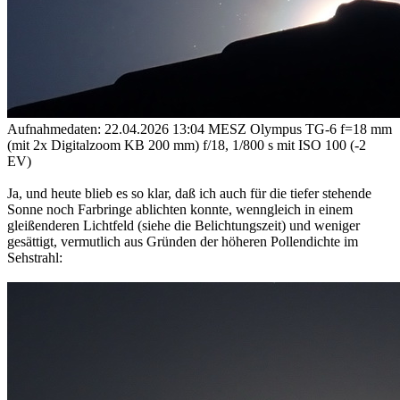
Aufnahmedaten: 22.04.2026 13:04 MESZ Olympus TG-6 f=18 mm
(mit 2x Digitalzoom KB 200 mm) f/18, 1/800 s mit ISO 100 (-2
EV)
Ja, und heute blieb es so klar, daß ich auch für die tiefer stehende
Sonne noch Farbringe ablichten konnte, wenngleich in einem
gleißenderen Lichtfeld (siehe die Belichtungszeit) und weniger
gesättigt, vermutlich aus Gründen der höheren Pollendichte im
Sehstrahl: