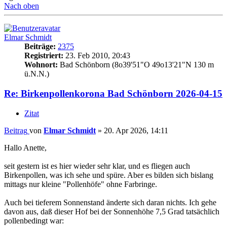
Nach oben
Elmar Schmidt
Beiträge:
2375
Registriert:
23. Feb 2010, 20:43
Wohnort:
Bad Schönborn (8o39'51"O 49o13'21"N 130 m
ü.N.N.)
Re: Birkenpollenkorona Bad Schönborn 2026-04-15
Zitat
Beitrag
von
Elmar Schmidt
»
20. Apr 2026, 14:11
Hallo Anette,
seit gestern ist es hier wieder sehr klar, und es fliegen auch
Birkenpollen, was ich sehe und spüre. Aber es bilden sich bislang
mittags nur kleine "Pollenhöfe" ohne Farbringe.
Auch bei tieferem Sonnenstand änderte sich daran nichts. Ich gehe
davon aus, daß dieser Hof bei der Sonnenhöhe 7,5 Grad tatsächlich
pollenbedingt war: