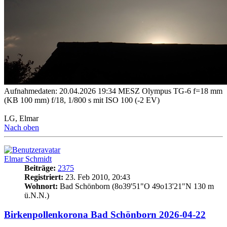
Aufnahmedaten: 20.04.2026 19:34 MESZ Olympus TG-6 f=18 mm
(KB 100 mm) f/18, 1/800 s mit ISO 100 (-2 EV)
LG, Elmar
Nach oben
Elmar Schmidt
Beiträge:
2375
Registriert:
23. Feb 2010, 20:43
Wohnort:
Bad Schönborn (8o39'51"O 49o13'21"N 130 m
ü.N.N.)
Birkenpollenkorona Bad Schönborn 2026-04-22