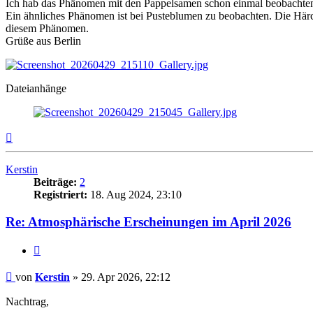
Ich hab das Phänomen mit den Pappelsamen schon einmal beobachten kö
Ein ähnliches Phänomen ist bei Pusteblumen zu beobachten. Die Här
diesem Phänomen.
Grüße aus Berlin
Dateianhänge
Nach
oben
Kerstin
Beiträge:
2
Registriert:
18. Aug 2024, 23:10
Re: Atmosphärische Erscheinungen im April 2026
Zitat
Beitrag
von
Kerstin
»
29. Apr 2026, 22:12
Nachtrag,