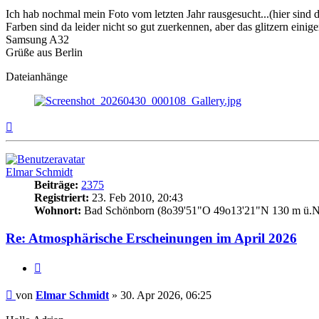
Ich hab nochmal mein Foto vom letzten Jahr rausgesucht...(hier sind d
Farben sind da leider nicht so gut zuerkennen, aber das glitzern einig
Samsung A32
Grüße aus Berlin
Dateianhänge
Nach
oben
Elmar Schmidt
Beiträge:
2375
Registriert:
23. Feb 2010, 20:43
Wohnort:
Bad Schönborn (8o39'51"O 49o13'21"N 130 m ü.N
Re: Atmosphärische Erscheinungen im April 2026
Zitat
Beitrag
von
Elmar Schmidt
»
30. Apr 2026, 06:25