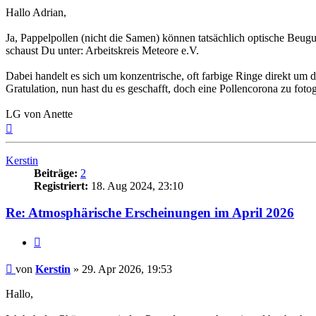
Hallo Adrian,
Ja, Pappelpollen (nicht die Samen) können tatsächlich optische Beu
schaust Du unter: Arbeitskreis Meteore e.V.
Dabei handelt es sich um konzentrische, oft farbige Ringe direkt um 
Gratulation, nun hast du es geschafft, doch eine Pollencorona zu fotog
LG von Anette
Nach
oben
Kerstin
Beiträge:
2
Registriert:
18. Aug 2024, 23:10
Re: Atmosphärische Erscheinungen im April 2026
Zitat
Beitrag
von
Kerstin
»
29. Apr 2026, 19:53
Hallo,