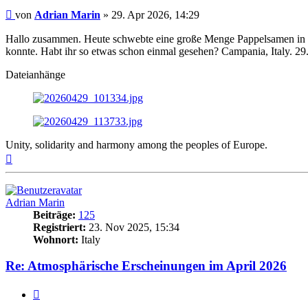
Beitrag
von
Adrian Marin
»
29. Apr 2026, 14:29
Hallo zusammen. Heute schwebte eine große Menge Pappelsamen in d
konnte. Habt ihr so etwas schon einmal gesehen? Campania, Italy. 29
Dateianhänge
Unity, solidarity and harmony among the peoples of Europe.
Nach
oben
Adrian Marin
Beiträge:
125
Registriert:
23. Nov 2025, 15:34
Wohnort:
Italy
Re: Atmosphärische Erscheinungen im April 2026
Zitat