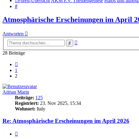
Foren-Übersicht
AKM e.V. Themengebiete
Halos und atmosp
Suche
Atmosphärische Erscheinungen im April 2
Antworten
Erweiterte
Suche
Suche
28 Beiträge
Vorherige
1
2
Adrian Marin
Beiträge:
125
Registriert:
23. Nov 2025, 15:34
Wohnort:
Italy
Re: Atmosphärische Erscheinungen im April 2026
Zitat