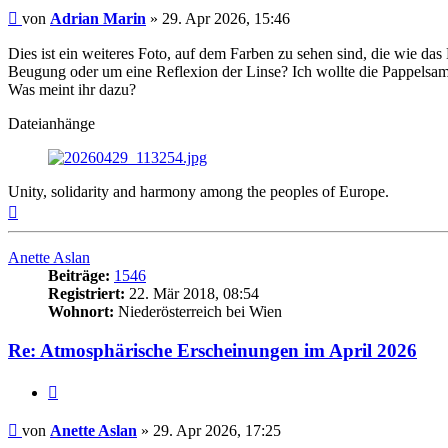
Beitrag
von
Adrian Marin
»
29. Apr 2026, 15:46
Dies ist ein weiteres Foto, auf dem Farben zu sehen sind, die wie d
Beugung oder um eine Reflexion der Linse? Ich wollte die Pappelsamen
Was meint ihr dazu?
Dateianhänge
Unity, solidarity and harmony among the peoples of Europe.
Nach
oben
Anette Aslan
Beiträge:
1546
Registriert:
22. Mär 2018, 08:54
Wohnort:
Niederösterreich bei Wien
Re: Atmosphärische Erscheinungen im April 2026
Zitat
Beitrag
von
Anette Aslan
»
29. Apr 2026, 17:25