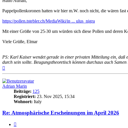
Hallo Adrian,
Pappelpollenkoronen hatten wir hier m.W. noch nicht, die wären fast
https://pollen.tstebler.ch/MediaWiki/in ... ulus_nigra
Mit einer Größe von 25-30 um würden sich diese Pollen und deren K
Viele Grüße, Elmar
PS: Karl Kaiser wendet gerade in einer privaten Mitteilung ein, daß
durch sein sollte. Beugungstheoretisch können durchaus auch Samen 
Nach
oben
Adrian Marin
Beiträge:
125
Registriert:
23. Nov 2025, 15:34
Wohnort:
Italy
Re: Atmosphärische Erscheinungen im April 2026
Zitat