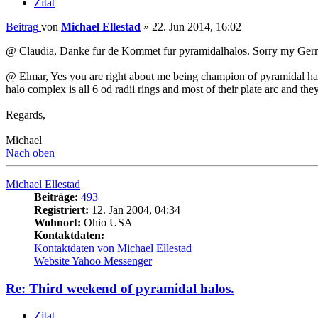
Zitat
Beitrag
von
Michael Ellestad
»
22. Jun 2014, 16:02
@ Claudia, Danke fur de Kommet fur pyramidalhalos. Sorry my Germa
@ Elmar, Yes you are right about me being champion of pyramidal halo
halo complex is all 6 od radii rings and most of their plate arc and the
Regards,
Michael
Nach oben
Michael Ellestad
Beiträge:
493
Registriert:
12. Jan 2004, 04:34
Wohnort:
Ohio USA
Kontaktdaten:
Kontaktdaten von Michael Ellestad
Website
Yahoo Messenger
Re: Third weekend of pyramidal halos.
Zitat