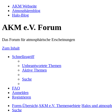
AKM Webseite
Atmosphärenblog
Halo-Blog
AKM e.V. Forum
Das Forum für atmosphärische Erscheinungen
Zum Inhalt
Schnellzugriff
Unbeantwortete Themen
Aktive Themen
Suche
FAQ
Anmelden
Registrieren
Foren-Übersicht
AKM e.V. Themengebiete
Halos und atmosph
Suche