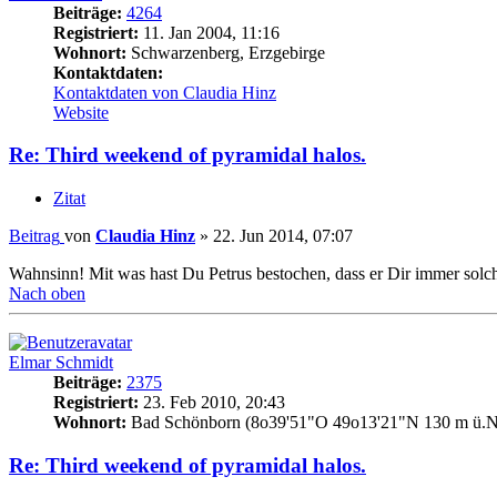
Beiträge:
4264
Registriert:
11. Jan 2004, 11:16
Wohnort:
Schwarzenberg, Erzgebirge
Kontaktdaten:
Kontaktdaten von Claudia Hinz
Website
Re: Third weekend of pyramidal halos.
Zitat
Beitrag
von
Claudia Hinz
»
22. Jun 2014, 07:07
Wahnsinn! Mit was hast Du Petrus bestochen, dass er Dir immer solche
Nach oben
Elmar Schmidt
Beiträge:
2375
Registriert:
23. Feb 2010, 20:43
Wohnort:
Bad Schönborn (8o39'51"O 49o13'21"N 130 m ü.N
Re: Third weekend of pyramidal halos.