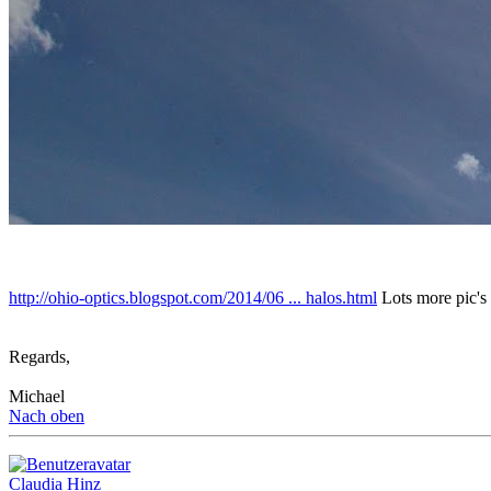
http://ohio-optics.blogspot.com/2014/06 ... halos.html
Lots more pic's
Regards,
Michael
Nach oben
Claudia Hinz