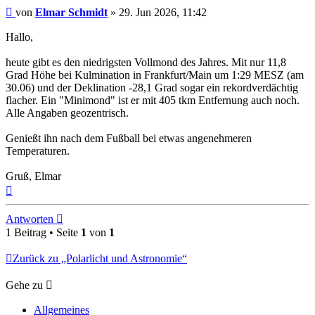
Beitrag
von
Elmar Schmidt
»
29. Jun 2026, 11:42
Hallo,
heute gibt es den niedrigsten Vollmond des Jahres. Mit nur 11,8
Grad Höhe bei Kulmination in Frankfurt/Main um 1:29 MESZ (am
30.06) und der Deklination -28,1 Grad sogar ein rekordverdächtig
flacher. Ein "Minimond" ist er mit 405 tkm Entfernung auch noch.
Alle Angaben geozentrisch.
Genießt ihn nach dem Fußball bei etwas angenehmeren
Temperaturen.
Gruß, Elmar
Nach
oben
Antworten
1 Beitrag • Seite
1
von
1
Zurück zu „Polarlicht und Astronomie“
Gehe zu
Allgemeines