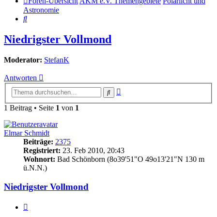
Foren-Übersicht
AKM e.V. Themengebiete
Polarlicht und
Astronomie
Suche
Niedrigster Vollmond
Moderator:
StefanK
Antworten
Erweiterte
Suche
Suche
1 Beitrag • Seite
1
von
1
Elmar Schmidt
Beiträge:
2375
Registriert:
23. Feb 2010, 20:43
Wohnort:
Bad Schönborn (8o39'51"O 49o13'21"N 130 m
ü.N.N.)
Niedrigster Vollmond
Zitat