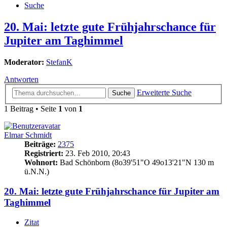
Suche
20. Mai: letzte gute Frühjahrschance für
Jupiter am Taghimmel
Moderator:
StefanK
Antworten
Erweiterte Suche
Suche
1 Beitrag • Seite
1
von
1
Elmar Schmidt
Beiträge:
2375
Registriert:
23. Feb 2010, 20:43
Wohnort:
Bad Schönborn (8o39'51"O 49o13'21"N 130 m
ü.N.N.)
20. Mai: letzte gute Frühjahrschance für Jupiter am
Taghimmel
Zitat