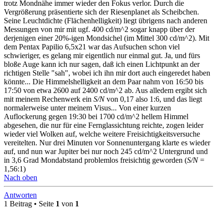
trotz Mondnähe immer wieder den Fokus verlor. Durch die
Vergrößerung präsentierte sich der Riesenplanet als Scheibchen.
Seine Leuchtdichte (Flächenhelligkeit) liegt übrigens nach anderen
Messungen von mir mit ugf. 400 cd/m^2 sogar knapp über der
derjenigen einer 20%-igen Mondsichel (im Mittel 300 cd/m^2). Mit
dem Pentax Papilio 6,5x21 war das Aufsuchen schon viel
schwieriger, es gelang mir eigentlich nur einmal gut. Ja, und fürs
bloße Auge kann ich nur sagen, daß ich einen Lichtpunkt an der
richtigen Stelle "sah", wobei ich ihn mir dort auch eingeredet haben
könnte... Die Himmelshelligkeit an dem Paar nahm von 16:50 bis
17:50 von etwa 2600 auf 2400 cd/m^2 ab. Aus alledem ergibt sich
mit meinem Rechenwerk ein
S/N
von 0,17 also 1:6, und das liegt
normalerweise unter meinem Visus... Von einer kurzen
Auflockerung gegen 19:30 bei 1700 cd/m^2 hellem Himmel
abgesehen, die nur für eine Fernglassichtung reichte, zogen leider
wieder viel Wolken auf, welche weitere Freisichtigkeitsversuche
vereitelten. Nur drei Minuten vor Sonnenuntergang klarte es wieder
auf, und nun war Jupiter bei nur noch 245 cd/m^2 Untergrund und
in 3,6 Grad Mondabstand problemlos freisichtig geworden (
S/N
=
1,56:1)
Nach oben
Antworten
1 Beitrag • Seite
1
von
1