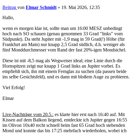
Beitrag
von
Elmar Schmidt
»
19. Mai 2026, 12:35
Hallo,
wenn es morgen klar ist, sollte man um 16:00 MESZ unbedingt
hoch nach SO schauen (genau genommen 33 Grad "links" vom
Südpunkt). Da steht Jupiter mit -1,9 mag in 59 Grad(!) Höhe (für
Frankfurt am Main) nur knapp 2,5 Grad südlich, d.h. weniger als
fünf Monddurchmesser vom Rand der fast 20%-igen Mondsichel.
Diese ist mit -8,5 mag als Wegweiser ideal; eine Linie durch die
Hornspitzen zeigt nur knapp 1 Grad links an Jupiter vorbei. Es
empfiehlt sich, ihn mit einem Fernglas zu suchen (da passen beide
ins selbe Gesichtsfeld), und es dann mit bloßem Auge zu probieren.
Viel Erfolg!
Elmar
Live-Nachträge vom 20.5.:
es klarte hier erst nach 16:40 auf. Mit
Kissen auf dem Balkon liegend, entdeckte ich Jupiter gegen 16:55
im Olivon 10x40 recht schnell beim fast 65 Grad hoch stehenden
Mond und konnte das bis 17:25 mehrfach wiederholen, wobei ich