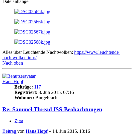
Dateianhänge
Alles über Leuchtende Nachtwolken:
https://www.leuchtende-
nachtwolken.info/
Nach oben
Hans Hopf
Beiträge:
117
Registriert:
3. Jun 2015, 07:16
Wohnort:
Burgebrach
Re: Sammel-Thread ISS-Beobachtungen
Zitat
Beitrag
von
Hans Hopf
»
14. Jun 2015, 13:16