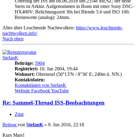
Überflug der ISS am 08.06.2016 um 23:48 MESZ; der helle
Stern ist Arktur. Aufgenommen in Bonn mit einer Sony DSC-
HX400V; Belichtungszeit 30s bei Blende 5.6 und ISO 100;
Brennweite (analog): 24mm.
Alles über Leuchtende Nachtwolken:
https://www.leuchtende-
nachtwolken.info/
Nach oben
StefanK
Beiträge:
5904
Registriert:
10. Jan 2004, 19:44
Wohnort:
Oberursel (50°13'N / 8°36' E; 240m ü. NN.)
Kontaktdaten:
Kontaktdaten von StefanK
Website
Facebook
YouTube
Re: Sammel-Thread ISS-Beobachtungen
Zitat
Beitrag
von
StefanK
»
9. Jun 2016, 22:18
Kurs Mars!