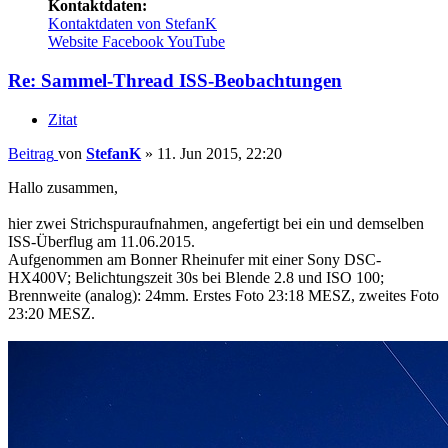
Kontaktdaten:
Kontaktdaten von StefanK
Website
Facebook
YouTube
Re: Sammel-Thread ISS-Beobachtungen
Zitat
Beitrag
von
StefanK
»
11. Jun 2015, 22:20
Hallo zusammen,
hier zwei Strichspuraufnahmen, angefertigt bei ein und demselben
ISS-Überflug am 11.06.2015.
Aufgenommen am Bonner Rheinufer mit einer Sony DSC-
HX400V; Belichtungszeit 30s bei Blende 2.8 und ISO 100;
Brennweite (analog): 24mm. Erstes Foto 23:18 MESZ, zweites Foto
23:20 MESZ.