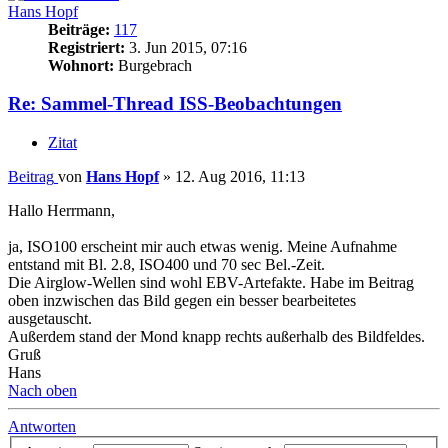
Hans Hopf
Beiträge:
117
Registriert:
3. Jun 2015, 07:16
Wohnort:
Burgebrach
Re: Sammel-Thread ISS-Beobachtungen
Zitat
Beitrag
von
Hans Hopf
»
12. Aug 2016, 11:13
Hallo Herrmann,
ja, ISO100 erscheint mir auch etwas wenig. Meine Aufnahme
entstand mit Bl. 2.8, ISO400 und 70 sec Bel.-Zeit.
Die Airglow-Wellen sind wohl EBV-Artefakte. Habe im Beitrag
oben inzwischen das Bild gegen ein besser bearbeitetes
ausgetauscht.
Außerdem stand der Mond knapp rechts außerhalb des Bildfeldes.
Gruß
Hans
Nach oben
Antworten