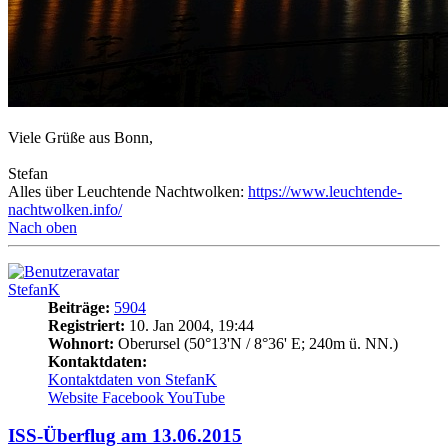
Viele Grüße aus Bonn,
Stefan
Alles über Leuchtende Nachtwolken:
https://www.leuchtende-
nachtwolken.info/
Nach oben
StefanK
Beiträge:
5904
Registriert:
10. Jan 2004, 19:44
Wohnort:
Oberursel (50°13'N / 8°36' E; 240m ü. NN.)
Kontaktdaten:
Kontaktdaten von StefanK
Website
Facebook
YouTube
ISS-Überflug am 13.06.2015