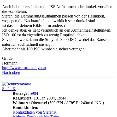
Auch bei mir erscheinen die ISS Aufnahmen sehr dunkel, vor allem
die von Stefan.
Stefan, die Dämmerungsaufnahmen passen von der Helligkeit,
wogegen die Nachtaufnahmen wirklich sehr dunkel sind.
Ist das auf deinem Bildschirm anders ?
Ich denke aber, es liegt vermutlich an den Aufnahmeeinstellungen,
ISO 100 ist da eigentlich zu wenig Empfindlichkeit.
Soviel ich weiß, kann die Sony bis 3200 ISO, wobei das Rauschen
natürlich auch schnell ansteigt.
Aber mehr als 100 ISO würde sie sicher vertragen.
Grüße
Hermann
http://www.astromethyst.at
Nach oben
StefanK
Beiträge:
5904
Registriert:
10. Jan 2004, 19:44
Wohnort:
Oberursel (50°13'N / 8°36' E; 240m ü. NN.)
Kontaktdaten:
Kontaktdaten von StefanK
Website
Facebook
YouTube