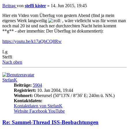
Beitrag
von
steffi kister
»
14. Jun 2015, 19:45
Hier ein Video vom Überfug von gestern Abend (find ja mein
eigenes Werk langweilig
, wäre vielleicht was für wenn man
noch mal 20 ist und nach ner durchzechten Nacht heim kommt
**g** - aber immerhin: Der Überflug ist dokumentiert):
https://youtu.be/k17aQbCQ8Rw
Lg
Steffi
Nach oben
StefanK
Beiträge:
5904
Registriert:
10. Jan 2004, 19:44
Wohnort:
Oberursel (50°13'N / 8°36' E; 240m ü. NN.)
Kontaktdaten:
Kontaktdaten von StefanK
Website
Facebook
YouTube
Re: Sammel-Thread ISS-Beobachtungen