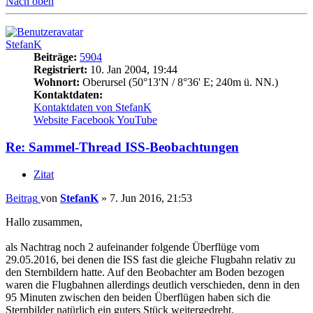
Nach oben
StefanK
Beiträge:
5904
Registriert:
10. Jan 2004, 19:44
Wohnort:
Oberursel (50°13'N / 8°36' E; 240m ü. NN.)
Kontaktdaten:
Kontaktdaten von StefanK
Website
Facebook
YouTube
Re: Sammel-Thread ISS-Beobachtungen
Zitat
Beitrag
von
StefanK
»
7. Jun 2016, 21:53
Hallo zusammen,
als Nachtrag noch 2 aufeinander folgende Überflüge vom
29.05.2016, bei denen die ISS fast die gleiche Flugbahn relativ zu
den Sternbildern hatte. Auf den Beobachter am Boden bezogen
waren die Flugbahnen allerdings deutlich verschieden, denn in den
95 Minuten zwischen den beiden Überflügen haben sich die
Sternbilder natürlich ein guters Stück weitergedreht.