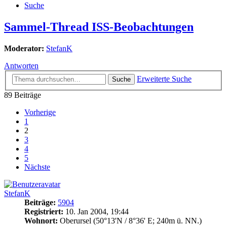
Suche
Sammel-Thread ISS-Beobachtungen
Moderator:
StefanK
Antworten
Erweiterte Suche
Suche
89 Beiträge
Vorherige
1
2
3
4
5
Nächste
StefanK
Beiträge:
5904
Registriert:
10. Jan 2004, 19:44
Wohnort:
Oberursel (50°13'N / 8°36' E; 240m ü. NN.)