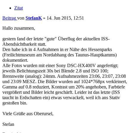
Zitat
Beitrag
von
StefanK
»
14. Jun 2015, 12:51
Hallo zusammen,
gestern fand der letzte "gute" Überflug der aktuellen ISS-
Abendsichtbarkeit statt.
Den habe ich in 4 Aufnahmen in er Nähe des Hessenparks
(Freilichtmuseum am Nordabhang des Taunus-Hauptkamms)
dokumentiert.
Alle Fotos wurden mit einer Sony DSC-HX400V angefertigt;
jeweils Belichtungszeit 30s bei Blende 2.8 und ISO 100;
Brennweite (analog): 24mm. Aufnahmezeiten 23:06, 23:07, 23:08
und 23:09 MESZ. Die Bilder wurden auf 1024*768px verkleinert,
Gamma auf 0.8 reduziert, Kontrast um 20% angehoben, Farbtiefe
vergrößert und Bilder leicht geschärft. Leider ist das letzte (ISS
taucht in Erdschatten ein) etwas verwackelt, weil ich ans Stativ
gestoßen bin.
Viele Grüße aus Oberursel,
Stefan