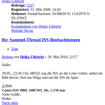
Heiko Ulbricht
Beiträge:
2227
Registriert:
23. Mär 2009, 14:43
Wohnort:
Freital/Sachsen, 50.98839 N, 13.62970 O
DL1DWZ
Kontaktdaten:
Kontaktdaten von Heiko Ulbricht
Website
Skype
Re: Sammel-Thread ISS-Beobachtungen
Zitat
Beitrag
von
Heiko Ulbricht
»
29. Mai 2016, 22:57
Hallo,
29.05., 23:36 Uhr, MESZ zog die ISS an der Leier vorbei, anbei ein
Bild davon. Hof um Wega und um die ISS als Spur:
Canon EOS 500D, 1600 ISO, 10s, 2.5/50 mm
Viele Grüße,
Heiko
Nach oben