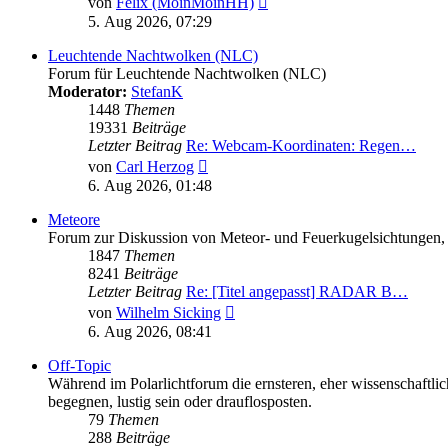
von
Felix (MoinMoinHH)
Beitrag
5. Aug 2026, 07:29
Leuchtende Nachtwolken (NLC)
Forum für Leuchtende Nachtwolken (NLC)
Moderator:
StefanK
1448
Themen
19331
Beiträge
Letzter Beitrag
Re: Webcam-Koordinaten: Regen…
Neuester
von
Carl Herzog
Beitrag
6. Aug 2026, 01:48
Meteore
Forum zur Diskussion von Meteor- und Feuerkugelsichtungen,
1847
Themen
8241
Beiträge
Letzter Beitrag
Re: [Titel angepasst] RADAR B…
Neuester
von
Wilhelm Sicking
Beitrag
6. Aug 2026, 08:41
Off-Topic
Während im Polarlichtforum die ernsteren, eher wissenschaftli
begegnen, lustig sein oder drauflosposten.
79
Themen
288
Beiträge