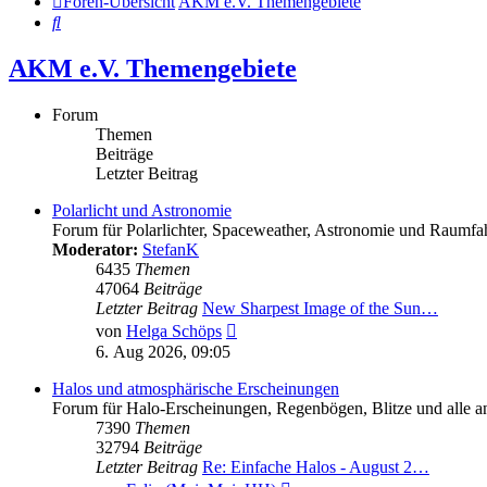
Foren-Übersicht
AKM e.V. Themengebiete
Suche
AKM e.V. Themengebiete
Forum
Themen
Beiträge
Letzter Beitrag
Polarlicht und Astronomie
Forum für Polarlichter, Spaceweather, Astronomie und Raumfah
Moderator:
StefanK
6435
Themen
47064
Beiträge
Letzter Beitrag
New Sharpest Image of the Sun…
Neuester
von
Helga Schöps
Beitrag
6. Aug 2026, 09:05
Halos und atmosphärische Erscheinungen
Forum für Halo-Erscheinungen, Regenbögen, Blitze und alle and
7390
Themen
32794
Beiträge
Letzter Beitrag
Re: Einfache Halos - August 2…
Neuester