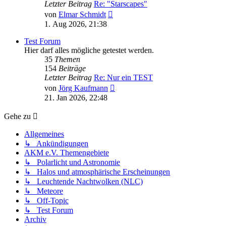
Letzter Beitrag
Re: "Starscapes"
Neuester
von
Elmar Schmidt
Beitrag
1. Aug 2026, 21:38
Test Forum
Hier darf alles mögliche getestet werden.
35
Themen
154
Beiträge
Letzter Beitrag
Re: Nur ein TEST
Neuester
von
Jörg Kaufmann
Beitrag
21. Jan 2026, 22:48
Gehe zu
Allgemeines
↳ Ankündigungen
AKM e.V. Themengebiete
↳ Polarlicht und Astronomie
↳ Halos und atmosphärische Erscheinungen
↳ Leuchtende Nachtwolken (NLC)
↳ Meteore
↳ Off-Topic
↳ Test Forum
Archiv