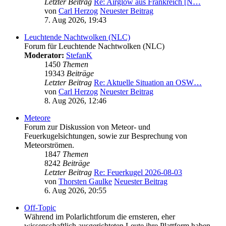
Letzter Beitrag
Re: Airglow aus Frankreich [N…
von
Carl Herzog
Neuester Beitrag
7. Aug 2026, 19:43
Leuchtende Nachtwolken (NLC)
Forum für Leuchtende Nachtwolken (NLC)
Moderator:
StefanK
1450
Themen
19343
Beiträge
Letzter Beitrag
Re: Aktuelle Situation an OSW…
von
Carl Herzog
Neuester Beitrag
8. Aug 2026, 12:46
Meteore
Forum zur Diskussion von Meteor- und
Feuerkugelsichtungen, sowie zur Besprechung von
Meteorströmen.
1847
Themen
8242
Beiträge
Letzter Beitrag
Re: Feuerkugel 2026-08-03
von
Thorsten Gaulke
Neuester Beitrag
6. Aug 2026, 20:55
Off-Topic
Während im Polarlichtforum die ernsteren, eher
wissenschaftlich ausgerichteten Leute ihre Plattform haben,