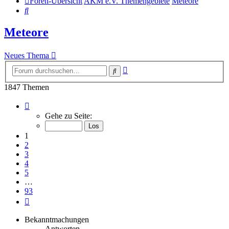
Foren-Übersicht
AKM e.V. Themengebiete
Meteore
Suche
Meteore
Neues Thema
Erweiterte
Suche
Suche
1847 Themen
Seite
1
Gehe zu Seite:
von
93
1
2
3
4
5
…
93
Nächste
Bekanntmachungen
Antworten