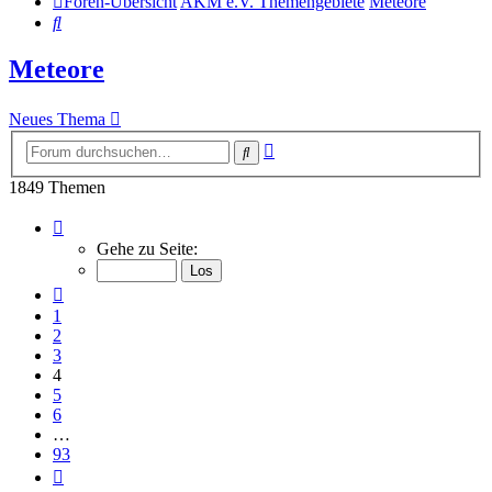
Foren-Übersicht
AKM e.V. Themengebiete
Meteore
Suche
Meteore
Neues Thema
Erweiterte
Suche
Suche
1849 Themen
Seite
4
Gehe zu Seite:
von
93
Vorherige
1
2
3
4
5
6
…
93
Nächste